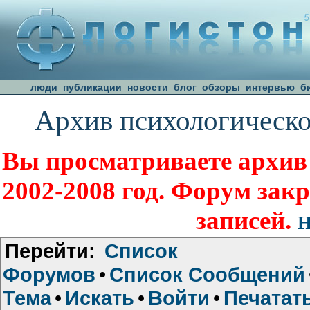
люди
публикации
новости
блог
обзоры
интервью
б
Архив психологическо
Вы просматриваете архив
2002-2008 год. Форум зак
записей.
Н
Перейти:
Список
Форумов
•
Список Сообщений
Тема
•
Искать
•
Войти
•
Печатат