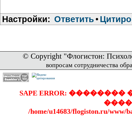
Настройки:
Ответить
•
Цитиро
© Copyright "Флогистон: Психол
вопросам сотрудничества обр
SAPE ERROR: �������
����
/home/u14683/flogiston.ru/www/b