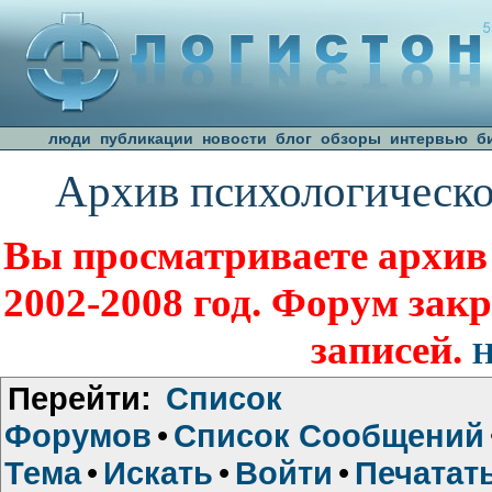
люди
публикации
новости
блог
обзоры
интервью
б
Архив психологическо
Вы просматриваете архив
2002-2008 год. Форум зак
записей.
Н
Перейти:
Список
Форумов
•
Список Сообщений
Тема
•
Искать
•
Войти
•
Печатат