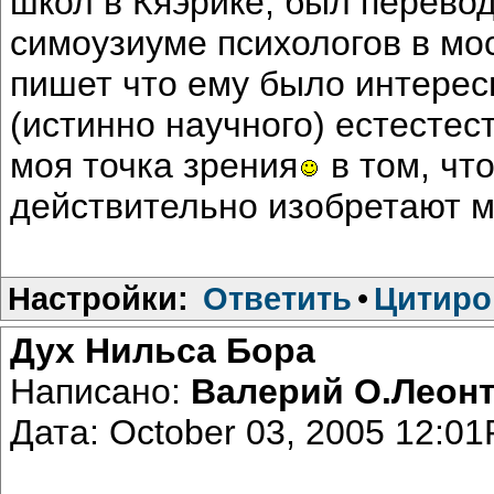
школ в Кяэрике, был перев
симоузиуме психологов в моск
пишет что ему было интере
(истинно научного) естестес
моя точка зрения
в том, чт
действительно изобретают м
Настройки:
Ответить
•
Цитиро
Дух Нильса Бора
Написано:
Валерий О.Леон
Дата: October 03, 2005 12:0