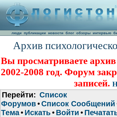
люди
публикации
новости
блог
обзоры
интервью
б
Архив психологическо
Вы просматриваете архив
2002-2008 год. Форум зак
записей.
Н
Перейти:
Список
Форумов
•
Список Сообщений
Тема
•
Искать
•
Войти
•
Печатат