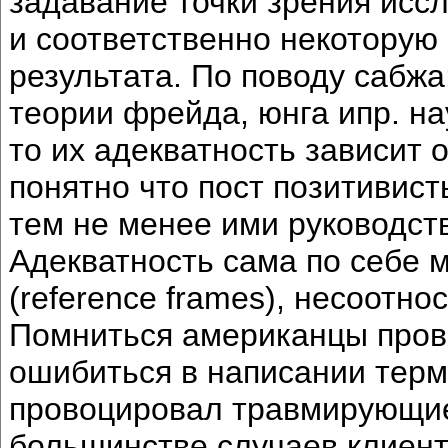
задавание точки зрения исс
и соответственно некоторую
результата. По поводу сабжа
теории фрейда, юнга ипр. н
то их адекватность зависит 
понятно что пост позитивист
тем не менее ими руководств
Адекватность сама по себе м
(reference frames), несоотно
Помниться американцы пров
ошибиться в написании терм
провоцировал травмирующие
большинстве случаев клиен