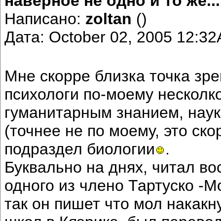
наверное не одно и то же...
Написано:
zoltan
()
Дата: October 02, 2005 12:3
Мне скорре близка точка зр
психологи по-моему несколк
гуманитарным знанием, наук
(точнее не по моему, это ск
подраздел биологии
.
Буквально на днях, читал в
одного из члено Тартуско -М
так он пишет что мол накакн