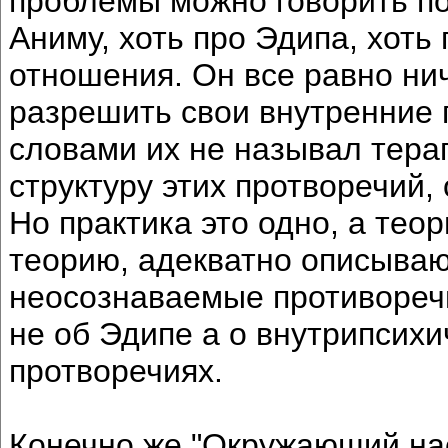
проблемы можно говорить поч
Аниму, хоть про Эдипа, хоть
отношения. Он все равно нич
разрешить свои внутренние 
словами их не называл тера
структуру этих протворечий,
Но практика это одно, а тео
теорию, адекватно описыва
неосознаваемые противоречи
не об Эдипе а о внутрипсих
протворечиях.
Конечно же "Окружающий нас