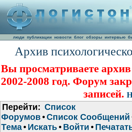
люди
публикации
новости
блог
обзоры
интервью
б
Архив психологическо
Вы просматриваете архив
2002-2008 год. Форум зак
записей.
Н
Перейти:
Список
Форумов
•
Список Сообщений
Тема
•
Искать
•
Войти
•
Печатат