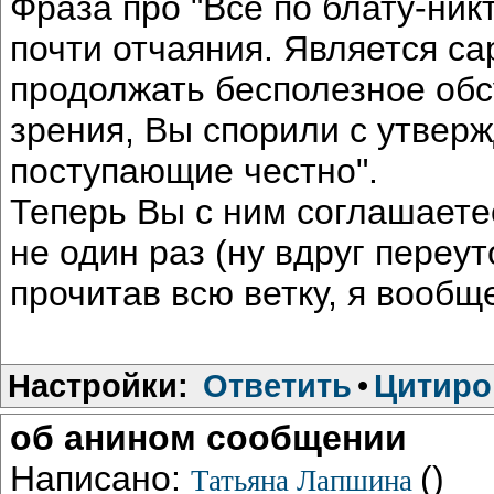
Фраза про "Все по блату-ник
почти отчаяния. Является с
продолжать бесполезное обсу
зрения, Вы спорили с утвер
поступающие честно".
Теперь Вы с ним соглашаетес
не один раз (ну вдруг переу
прочитав всю ветку, я вообщ
Настройки:
Ответить
•
Цитиро
об анином сообщении
Написано:
()
Татьяна Лапшина