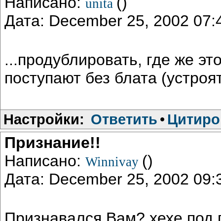
Написано:
()
unita
Дата: December 25, 2002 07
...продублировать, где же эт
поступают без блата (устроя
Настройки:
Ответить
•
Цитиро
Признание!!
Написано:
()
Winnivay
Дата: December 25, 2002 09
Признавался Вам? хехе под 