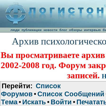
люди
публикации
новости
блог
обзоры
интервью
б
Архив психологическо
Вы просматриваете архив
2002-2008 год. Форум зак
записей.
Н
Перейти:
Список
Форумов
•
Список Сообщений
Тема
•
Искать
•
Войти
•
Печатат