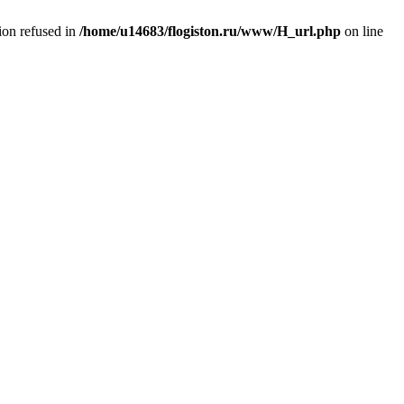
tion refused in
/home/u14683/flogiston.ru/www/H_url.php
on line