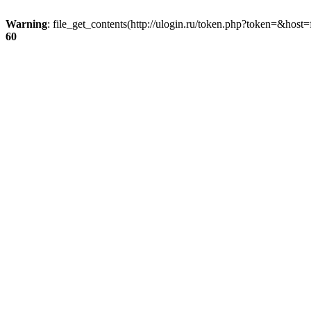
Warning
: file_get_contents(http://ulogin.ru/token.php?token=&host=f
60