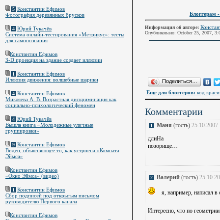
Константин Ефимов
5
Блоггерам
-
Фотография деревянных брусков
Констан
Информация об авторе:
Юрий Тукачёв
4
Опубликовано: October 25, 2007, 3
Система онлайн-тестирования «Метрикус»: тесты
для самопознания
Константин Ефимов
3-D проекция на здание создает иллюзии
Константин Ефимов
1
Иллюзия движения: волшебные шарики
Поделиться…
Еще для блоггеров:
код краси
Константин Ефимов
4
Микляева А. В. Возрастная дискриминация как
социально-психологический феномен
Комментарии
Юрий Тукачёв
4
Вышла книга «Молодежные уличные
Маня
(гость)
25.10.2007 
1
группировки»
длиНа
Константин Ефимов
9
позорище…
Видео, объясняющее то, как устроена «Комната
Эймса»
Константин Ефимов
«Окно Эймса» (видео)
Валерий
(гость)
25.10.20
2
Константин Ефимов
1
я, например, написал в
Сбор подписей под открытым письмом
руководителю Первого канала
Интересно, что по геометрии
Константин Ефимов