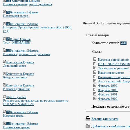
Константин Ефимов
13
Иллюзия равномерности движения
Константин Ефимов
3
Плавающая звезда
Линии AB и BC имеют одинаков
Константин Ефимов
3
Интервью Эриха Фромма телеканалу ABC (1958
год)
Статьи автора
Юрий Тукачёв
2
Тест ’ВНИМАНИЕ’
Количество статей:
420
Константин Ефимов
1
Статьи
Иллюзия прерывистого движения
Иллюзия движения по 
Константин Ефимов
НЕТ UNDERCONSTR
Летающий ковер
Эффективная реклама!
Наше новое метро
Константин Ефимов
Возможности проектив
Квадрат или нет?
Архив новостей. Авгу
Константин Ефимов
Февраль 1999.
Иллюзия движения
Февраль 2000.
Февраль 2001.
Юрий Тукачёв
Февраль 2002.
Руководства пользователя на русском языке по
IBM SPSS Statistics 20
Показать остальные ста
Константин Ефимов
2
Иллюзия ковра
Версия для печати
Константин Ефимов
1
Добавить в «любимые ст
Иллюзия контраста