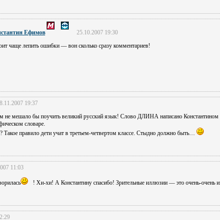
нстантин Ефимов
25.10.2007 19:30
оит чаще лепить ошибки — вон сколько сразу комментариев!
8.11.2007 19:37
 не мешало бы поучить великий русский язык! Слово ДЛИНА написано Константином п
фическом словаре.
? Такое правило дети учат в третьем-четвертом классе. Стыдно должно быть…
2007 11:03
орилась
! Хи-хи! А Константину спасибо! Зрительные иллюзии — это очень-очень и
2:29