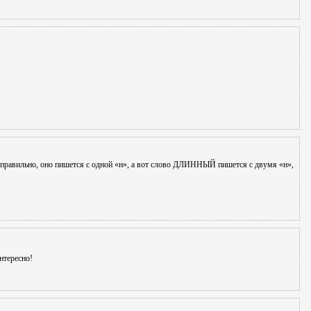
равильно, оно пишется с одной «н», а вот слово ДЛИННЫЙ пишется с двумя «н»,
нтересно!