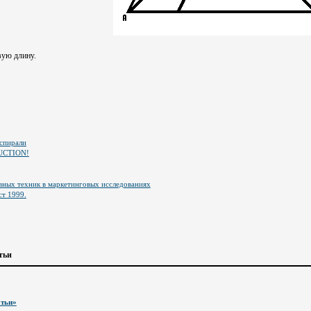
ую длину.
спирали
UCTION!
ных техник в маркетинговых исследованиях
ст 1999.
тьи
атьи»