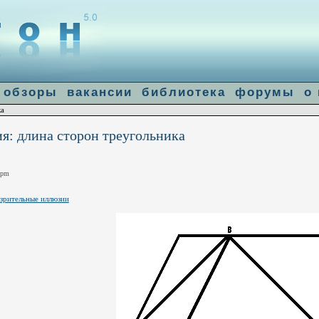
]: failed to open stream: Connection refused in
/home/u14683/flogiston.ru/ww
le-get-contents
обзоры
вакансии
библиотека
форумы
о
ка
я: длина сторон треугольника
 pm
зрительные иллюзии