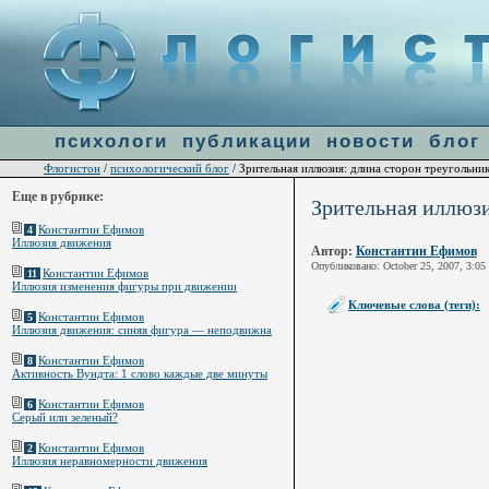
Warning
: file_get_contents(http://ulogin.ru/token.php?token=&host=flogiston.ru) [
function.fi
психологи
публикации
новости
блог
Флогистон
психологический блог
/
/ Зрительная иллюзия: длина сторон треугольни
Еще в рубрике:
Зрительная иллюзи
Константин Ефимов
4
Иллюзия движения
Автор:
Константин Ефимов
Опубликовано: October 25, 2007, 3:05
Константин Ефимов
11
Иллюзия изменения фигуры при движении
Ключевые слова (теги):
Константин Ефимов
5
Иллюзия движения: синяя фигура — неподвижна
Константин Ефимов
8
Активность Вундта: 1 слово каждые две минуты
Константин Ефимов
6
Серый или зеленый?
Константин Ефимов
2
Иллюзия неравномерности движения