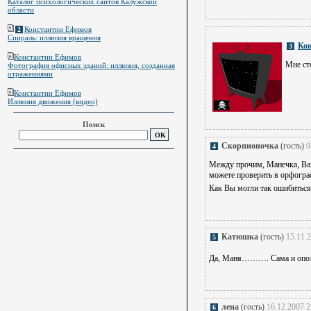
Каталог психологических сайтов Калужской
области
Константин Ефимов
2
Спираль: иллюзия вращения
Ко
3
Константин Ефимов
Мне ст
Фотография офисных зданий: иллюзия, созданная
отражениями
Константин Ефимов
Иллюзия движения (видео)
Поиск
Скорпионочка
(гость)
0
4
Между прочим, Манечка, Вам
можете проверить в орфогра
Как Вы могли так ошибиться
Катюшка
(гость)
15.11.
5
Да, Маня………. Сама и опоз
лена
(гость)
16.12.2007 2
6