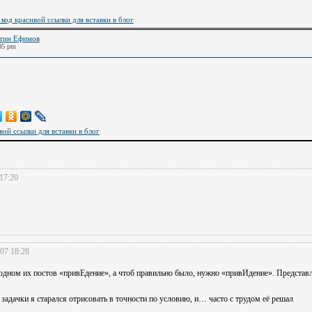
 код красивой ссылки для вставки в блог
тин Ефимов
:05 pm
вой ссылки для вставки в блог
17:20
07 18:28
 одном их постов «привЕдение», а чтоб правильно было, нужно «привИдение». Представ
 задачки я старался отрисовать в точности по условию, и… часто с трудом её решал