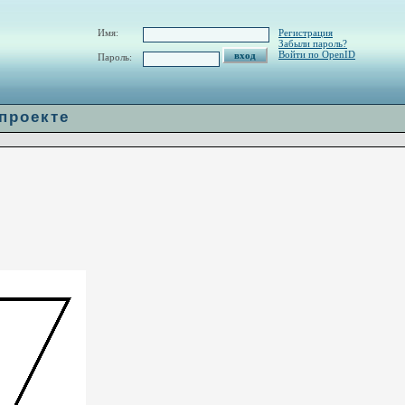
w/H_url.php
on line
60
Имя:
Регистрация
Забыли пароль?
Войти по OpenID
Пароль:
 проекте