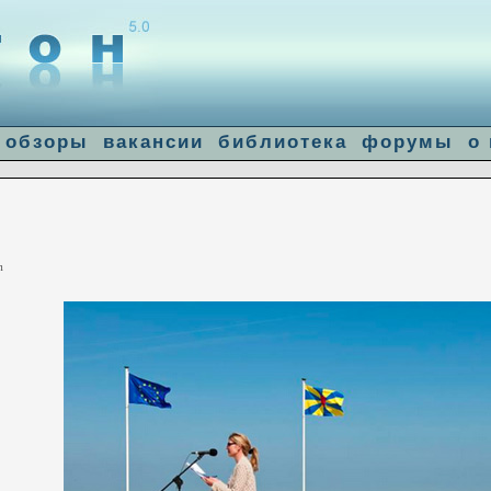
]: failed to open stream: Connection refused in
/home/u14683/flogiston.ru/ww
le-get-contents
обзоры
вакансии
библиотека
форумы
о
m