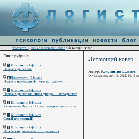
Warning
: file_get_contents(http://ulogin.ru/token.php?token=&host=flogiston.ru) [
function.fi
психологи
публикации
новости
блог
Флогистон
психологический блог
/
/ Летающий ковер
Еще в рубрике:
Летающий ковер
Константин Ефимов
4
Иллюзия движения
Автор:
Константин Ефимов
Опубликовано: April 3, 2012, 10:49 p
Константин Ефимов
11
Иллюзия изменения фигуры при движении
Константин Ефимов
5
Иллюзия движения: синяя фигура — неподвижна
Константин Ефимов
8
Активность Вундта: 1 слово каждые две минуты
Константин Ефимов
6
Серый или зеленый?
Константин Ефимов
2
Иллюзия неравномерности движения