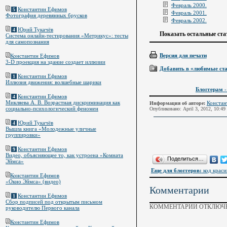
Февраль 2000.
Константин Ефимов
5
Февраль 2001.
Фотография деревянных брусков
Февраль 2002.
Юрий Тукачёв
4
Показать остальные ста
Система онлайн-тестирования «Метрикус»: тесты
для самопознания
Версия для печати
Константин Ефимов
3-D проекция на здание создает иллюзии
Добавить в «любимые ст
Константин Ефимов
1
Иллюзия движения: волшебные шарики
Блоггерам
-
Константин Ефимов
4
Микляева А. В. Возрастная дискриминация как
Констан
Информация об авторе:
социально-психологический феномен
Опубликовано: April 3, 2012, 10:49
Юрий Тукачёв
4
Вышла книга «Молодежные уличные
группировки»
Константин Ефимов
9
Видео, объясняющее то, как устроена «Комната
Поделиться…
Эймса»
Еще для блоггеров:
код краси
Константин Ефимов
«Окно Эймса» (видео)
Комментарии
Константин Ефимов
1
Сбор подписей под открытым письмом
КОММЕНТАРИИ ОТКЛЮЧЕ
руководителю Первого канала
Константин Ефимов