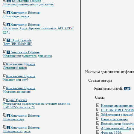
Константин Ефимов
13
Иллюзия равномерности движения
Константин Ефимов
3
Плавающая звезда
Константин Ефимов
3
Интервью Эриха Фромма телеканалу ABC (1958
год)
Юрий Тукачёв
2
Тест ’ВНИМАНИЕ’
Константин Ефимов
1
Иллюзия прерывистого движения
Константин Ефимов
Летающий ковер
На самом деле это тень от флага
Константин Ефимов
Квадрат или нет?
Статьи автора
Константин Ефимов
Количество статей:
420
Иллюзия движения
Статьи
Юрий Тукачёв
Руководства пользователя на русском языке по
Иллюзия движения по 
IBM SPSS Statistics 20
НЕТ UNDERCONSTR
Эффективная реклама!
Константин Ефимов
2
Наше новое метро
Иллюзия ковра
Возможности проектив
Константин Ефимов
1
Архив новостей. Авгу
Иллюзия контраста
Февраль 1999.