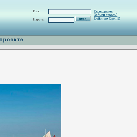
w/H_url.php
on line
60
Имя:
Регистрация
Забыли пароль?
Войти по OpenID
Пароль:
 проекте