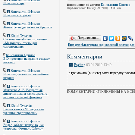
Иллюзия ковра
Константин Ефимов
Информация об авторе:
Опубликовано: January 29, 2010, 11:33 am
Константин Ефимов
1
Иллюзия контраста
Константин Ефимов
5
Фотография деревянных брусков
Юрий Тукачёв
4
Поделиться…
Система онлайн-тестирования
«Метрикус»: тесты для
Еще для блоггеров:
код красивой ссылки для 
самопознания
Константин Ефимов
Комментарии
3-D проекция на здание создает
иллюзии
Psyling
03.04.2010 13:40
1
Константин Ефимов
1
а где можно (в инете) саму передачу посмо
Иллюзия движения: волшебные
шарики
Константин Ефимов
4
Микляева А. В. Возрастная
КОММЕНТАРИИ ОТКЛЮЧЕНЫ НА ВСЕМ
дискриминация как социально-
психологический феномен
Юрий Тукачёв
4
Вышла книга «Молодежные
уличные группировки»
Константин Ефимов
9
Видео, объясняющее то, как
устроена «Комната Эймса»