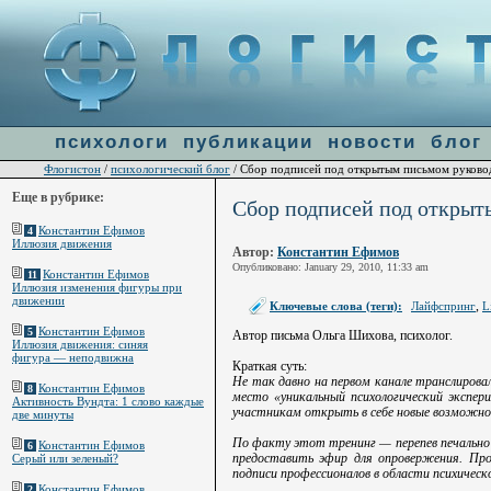
Warning
: file_get_contents(http://ulogin.ru/token.php?token=&host=flogiston.ru) [
function.fi
line
60
психологи
публикации
новости
блог
Флогистон
психологический блог
/
/ Сбор подписей под открытым письмом руково
Еще в рубрике:
Сбор подписей под открыт
Константин Ефимов
4
Иллюзия движения
Автор:
Константин Ефимов
Опубликовано: January 29, 2010, 11:33 am
Константин Ефимов
11
Иллюзия изменения фигуры при
движении
,
Ключевые слова (теги):
Лайфспринг
L
Константин Ефимов
5
Автор письма Ольга Шихова, психолог.
Иллюзия движения: синяя
фигура — неподвижна
Краткая суть:
Не так давно на первом канале транслирова
Константин Ефимов
8
место «уникальный психологический экспер
Активность Вундта: 1 слово каждые
участникам открыть в себе новые возможно
две минуты
По факту этот тренинг — перепев печально 
Константин Ефимов
6
предоставить эфир для опровержения. Про
Серый или зеленый?
подписи профессионалов в области психическо
Константин Ефимов
2