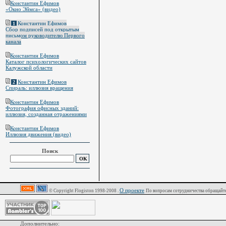
Константин Ефимов
«Окно Эймса» (видео)
Константин Ефимов
1
Сбор подписей под открытым
письмом руководителю Первого
канала
Константин Ефимов
Каталог психологических сайтов
Калужской области
Константин Ефимов
2
Спираль: иллюзия вращения
Константин Ефимов
Фотография офисных зданий:
иллюзия, созданная отражениями
Константин Ефимов
Иллюзия движения (видео)
Поиск
О проекте
© Copyright Flogiston 1998-2008 .
По вопросам сотрудничества обращайте
Дополнительно: