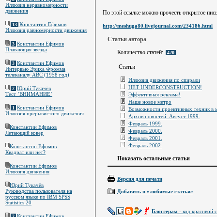
Иллюзия неравномерности
движения
По этой ссылке можно прочесть открытое пись
Константин Ефимов
13
http://meshuga80.livejournal.com/234186.html
Иллюзия равномерности движения
Статьи автора
Константин Ефимов
3
Плавающая звезда
Количество статей:
420
Константин Ефимов
3
Статьи
Интервью Эриха Фромма
телеканалу ABC (1958 год)
Иллюзия движения по спирали
НЕТ UNDERCONSTRUCTION!
Юрий Тукачёв
2
Тест ’ВНИМАНИЕ’
Эффективная реклама!
Наше новое метро
Константин Ефимов
1
Возможности проективных техник в 
Иллюзия прерывистого движения
Архив новостей. Август 1999.
Февраль 1999.
Константин Ефимов
Февраль 2000.
Летающий ковер
Февраль 2001.
Февраль 2002.
Константин Ефимов
Квадрат или нет?
Показать остальные статьи
Константин Ефимов
Иллюзия движения
Версия для печати
Юрий Тукачёв
Руководства пользователя на
Добавить в «любимые статьи»
русском языке по IBM SPSS
Statistics 20
Блоггерам
- код красивой с
Константин Ефимов
2