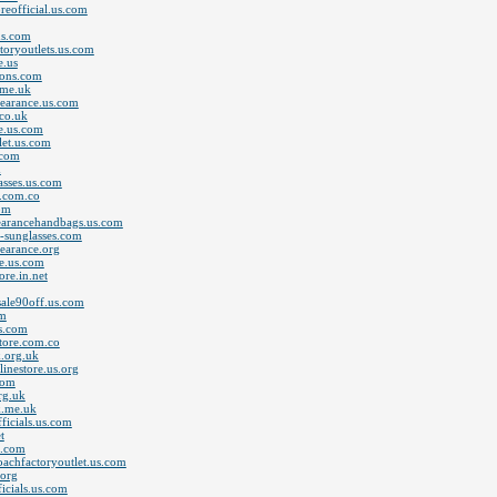
reofficial.us.com
us.com
toryoutlets.us.com
e.us
ions.com
.me.uk
learance.us.com
.co.uk
re.us.com
let.us.com
.com
m
asses.us.com
s.com.co
com
learancehandbags.us.com
o-sunglasses.com
learance.org
le.us.com
ore.in.net
sale90off.us.com
om
us.com
tore.com.co
k.org.uk
inestore.us.org
com
rg.uk
k.me.uk
ficials.us.com
t
s.com
oachfactoryoutlet.us.com
.org
icials.us.com