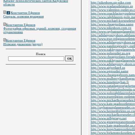
Каталог психологических сайтов Калужской
http://nikeshoes.up-nike.com
области
http://www.pradaoutletstore.us
http://www.valentino-outlet.us
Константин Ефимов
2
http://www.coachfactoryoutleto
Спираль: иллюзия вращения
http://www.ralphlauren-polo.m
http://www.michael-korsoutletof
http://www.cheapjordans.name
Константин Ефимов
http://www.nikeshoes.com.co
Фотография офисных зданий: иллюзия, созданная
http://www.raybansunglassesfo
отражениями
http://adidasyeezyshoes.adidassa
http://www.true-religionoutlets
Константин Ефимов
http://www.adidasyeezyshoes.n
Иллюзия движения (видео)
http://www.pandorajewelry-outl
http://www.oakleysunglasseswh
http://www.polooutlet.us.org
Поиск
http://www.cheapjordans-forsal
http://www.oakleysunglasseswh
http://www.adidasyeezy-shoes.
http://www.airjordan4.us
http://www.uggoutlet.name
http://www.cheapuggboots.nam
http://www.mulberryhandbagsu
http://www.lunetterayban.fr
http://www.canadagoosejacketss
http://www.christianlouboutin-
http://www.poloralphlaurenfact
http://www.truereligion-outlets
http://www.michaelkorssoutletc
http://www.kate-spadeoutletsto
http://raybansunglassesoutlet.c
http://www.hermesbirkins.us.c
http://www.michaelkorsoutlet-c
http://www.mlbjerseys.net
http://www.giuseppezanottioutl
http://www.kate-spadeoutlet.us.
http://www.longchampoutletoffi
http://www.birkenstockoutlets.