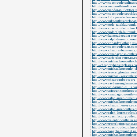
http://www.coachoutletonlinesto
http://www.mcmoutletonline.us
http://www.pandoraoutletstore.
http://www.coachoutletcoachfac
http://www.fitflops-saleclearanc
http://www.nikeoutletstorelocat
http://www.polo-ralphlaurenuk
http://www.coach-outletonlinec
http://www.poloralph-laurenuk
http://www.katespadeoutlet-sto
http://www.ralph-laurenpoloout
http://www.edhardyclothing.us
http://www.coachoutleto.us.co
http://www.cheapraybans-sungl
http://www.canadagoose-outlet
http://www.airjordan-retro.us.
http://www.michaelkorsoutletc
http://cheapraybansunglasses.c
http://www.michaelkorsoutlet-c
http://www.truereligionjeans-sa
http://www.michael-korsoutletst
http://www.cheapuggboots.org
http://www.raybansunglasseson
http://www.adidasnmd-r1.us.c
http://www.asicsrunningshoes.
http://www.canadagooseoutlet-s
http://www.ralphlauren-outletu
http://www.michaelkorsoutletonl
http://www.cheapnfljerseys.eu.
http://www.ralphlaurenoutlets.o
http://www.ralph-laurenoutletu
http://www.coachfactoryoutletof
http://www.valentinooutlet.in.ne
http://www.truereligionjeanss.u
http://www.coach-outletonlinec
http://www.longchampoutlet.us
http://www.michaelkorsoutletoff