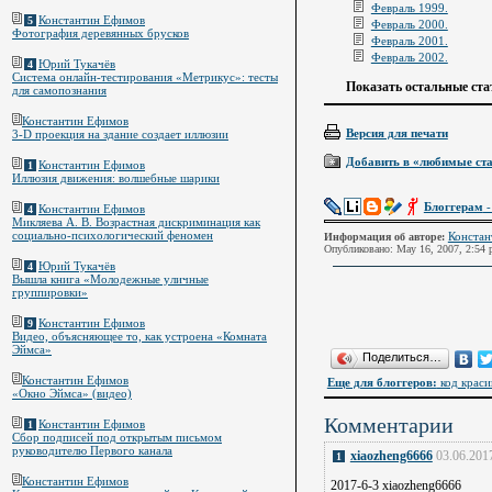
Февраль 1999.
Константин Ефимов
5
Февраль 2000.
Фотография деревянных брусков
Февраль 2001.
Февраль 2002.
Юрий Тукачёв
4
Система онлайн-тестирования «Метрикус»: тесты
Показать остальные ста
для самопознания
Константин Ефимов
Версия для печати
3-D проекция на здание создает иллюзии
Добавить в «любимые ст
Константин Ефимов
1
Иллюзия движения: волшебные шарики
Блоггерам
-
Константин Ефимов
4
Микляева А. В. Возрастная дискриминация как
социально-психологический феномен
Констан
Информация об авторе:
Опубликовано: May 16, 2007, 2:54
Юрий Тукачёв
4
Вышла книга «Молодежные уличные
группировки»
Константин Ефимов
9
Видео, объясняющее то, как устроена «Комната
Эймса»
Поделиться…
Константин Ефимов
Еще для блоггеров:
код краси
«Окно Эймса» (видео)
Комментарии
Константин Ефимов
1
Сбор подписей под открытым письмом
руководителю Первого канала
xiaozheng6666
03.06.201
1
Константин Ефимов
2017-6-3 xiaozheng6666