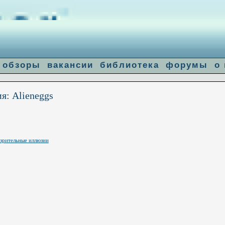
]: failed to open stream: Connection refused in
/home/u14683/flogiston.ru/ww
le-get-contents
обзоры
вакансии
библиотека
форумы
о
я: Alieneggs
зрительные иллюзии