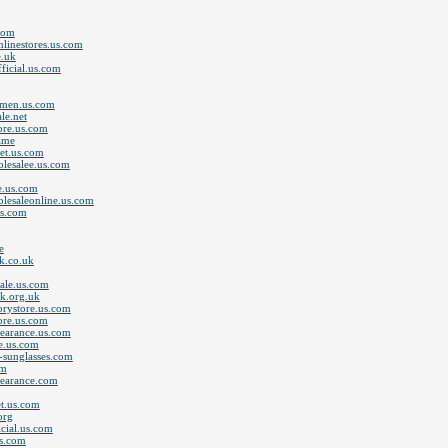
.com
nlinestores.us.com
e.uk
ficial.us.com
rmen.us.com
le.net
tore.us.com
ame
et.us.com
olesalee.us.com
e.us.com
olesaleonline.us.com
us.com
e
k.co.uk
ale.us.com
uk.org.uk
orystore.us.com
tore.us.com
learance.us.com
re.us.com
o-sunglasses.com
om
learance.com
et.us.com
org
cial.us.com
us.com