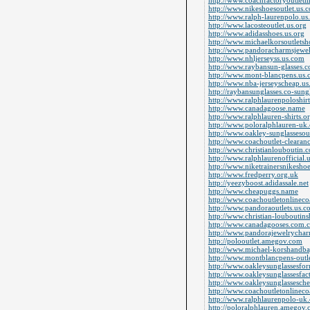
http://www.coachfactoryoutlet
http://www.nikeshoesoutlet.us.
http://www.ralph-laurenpolo.us
http://www.lacosteoutlet.us.org
http://www.adidasshoes.us.org
http://www.michaelkorsoutletsh
http://www.pandoracharmsjewel
http://www.nhljerseyss.us.com
http://www.raybansun-glasses.
http://www.mont-blancpens.us
http://www.nba-jerseyscheap.u
http://raybansunglasses.co-sung
http://www.ralphlaurenpoloshir
http://www.canadagoose.name
http://www.ralphlauren-shirts.o
http://www.poloralphlauren-uk
http://www.oakley-sunglassesou
http://www.coachoutlet-clearanc
http://www.christianlouboutin.
http://www.ralphlaurenofficial.
http://www.niketrainersnikesho
http://www.fredperry.org.uk
http://yeezyboost.adidassale.net
http://www.cheapuggs.name
http://www.coachoutletonlineco
http://www.pandoraoutlets.us.c
http://www.christian-louboutins
http://www.canadagooses.com.
http://www.pandorajewelrycha
http://polooutlet.amegov.com
http://www.michael-korshandbag
http://www.montblancpens-outl
http://www.oakleysunglassesfo
http://www.oakleysunglassesfac
http://www.oakleysunglassesch
http://www.coachoutletonlineco
http://www.ralphlaurenpolo-uk
http://poloralphlauren.amegov