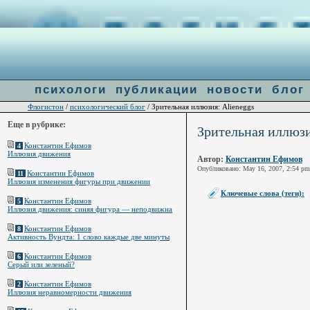
Warning
: file_get_contents(http://ulogin.ru/token.php?token=&host=flogiston.ru) [
function.fi
психологи
публикации
новости
блог
Флогистон
психологический блог
/
/ Зрительная иллюзия: Alieneggs
Еще в рубрике:
Зрительная иллюзи
Константин Ефимов
4
Иллюзия движения
Автор:
Константин Ефимов
Опубликовано: May 16, 2007, 2:54 pm
Константин Ефимов
11
Иллюзия изменения фигуры при движении
Ключевые слова (теги):
Константин Ефимов
5
Иллюзия движения: синяя фигура — неподвижна
Константин Ефимов
8
Активность Вундта: 1 слово каждые две минуты
Константин Ефимов
6
Серый или зеленый?
Константин Ефимов
2
Иллюзия неравномерности движения