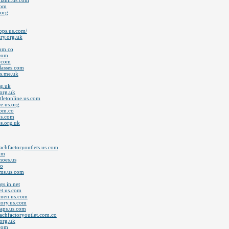
miami.us.com
com
.org
ops.us.com/
ry.org.uk
com.co
.com
s.com
lasses.com
ts.me.uk
rg.uk
.org.uk
tletonline.us.com
e.us.org
com.co
us.com
es.org.uk
achfactoryoutlets.us.com
om
hoes.us
co
rms.us.com
s.in.net
et.us.com
rmen.us.com
tory.us.com
eaps.us.com
achfactoryoutlet.com.co
.org.uk
.com