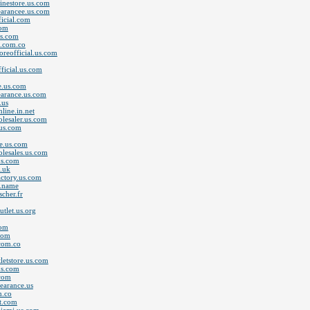
linestore.us.com
earancee.us.com
ficial.com
com
us.com
s.com.co
oreofficial.us.com
ficial.us.com
e.us.com
earance.us.com
.us
line.in.net
lesaler.us.com
.us.com
le.us.com
olesales.us.com
us.com
e.uk
actory.us.com
e.name
cher.fr
utlet.us.org
com
.com
.com.co
letstore.us.com
us.com
.com
learance.us
m.co
t.com