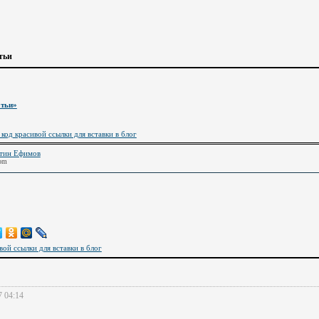
тьи
атьи»
 код красивой ссылки для вставки в блог
тин Ефимов
 pm
вой ссылки для вставки в блог
7 04:14