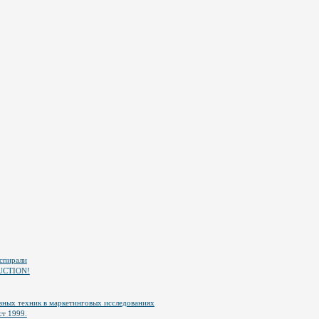
спирали
UCTION!
ных техник в маркетинговых исследованиях
ст 1999.