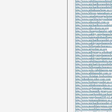
http://www.ralphlaurenoutleton
http://www.michaelkorsoutletcl
http://www.michaelkorsoutletof
http://www.mbtshoescheap.us.
http://www.lebron-jamesshoes.
http://www.canadagoosejackets
http://www.coachfactoryoutletst
http://www.nikeoutlet.com.co
http://www.michaelkors-outletof
http://www.nike-shoes.us.org
http://www.cheapjordansfor-sal
http://www.oakley-sunglassescl
http://www.katespadeshandbags
http://www.michaelkorsoutlet-on
http://www.oakleysunglasseswho
http://www.fitflopsaleclearance
http://www.airjordan.us.org
http://www.mlbjerseys-wholesa
http://www.oakleysunglasseswh
http://www.oakleysunglassesss.
http://www.ralphlaurenshirts.m
http://www.michael-korsoutletf
http://www.fitflopssaleclearanc
http://www.polo-ralphlauren-pas
http://www.adidasoutlet.com.co
http://www.christian-louboutino
http://nikeshoes.nike-com.com
http://www.fredperryoutlet.us.
http://www.mbtshoesoutlets.us
http://www.raybanssun-glasses
http://www.cheapmlb-jerseys.us
http://www.coachoutletcoachout
http://www.yeezyboost350-v2.
http://www.pumaoutletstore.us
http://www.michaelkorsoutlet-c
http://www.montblancpenss.co
http://www.montblancpensoutle