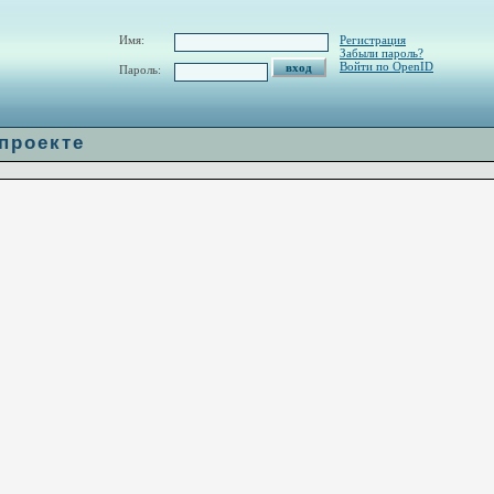
w/H_url.php
on line
60
Имя:
Регистрация
Забыли пароль?
Войти по OpenID
Пароль:
 проекте