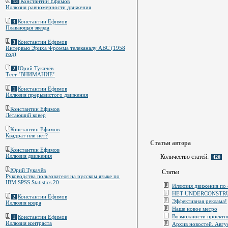
Константин Ефимов
13
Иллюзия равномерности движения
Константин Ефимов
3
Плавающая звезда
Константин Ефимов
3
Интервью Эриха Фромма телеканалу ABC (1958
год)
Юрий Тукачёв
2
Тест ’ВНИМАНИЕ’
Константин Ефимов
1
Иллюзия прерывистого движения
Константин Ефимов
Летающий ковер
Константин Ефимов
Квадрат или нет?
Статьи автора
Константин Ефимов
Иллюзия движения
Количество статей:
420
Юрий Тукачёв
Статьи
Руководства пользователя на русском языке по
IBM SPSS Statistics 20
Иллюзия движения по 
НЕТ UNDERCONSTR
Константин Ефимов
2
Эффективная реклама!
Иллюзия ковра
Наше новое метро
Возможности проектив
Константин Ефимов
1
Иллюзия контраста
Архив новостей. Авгу