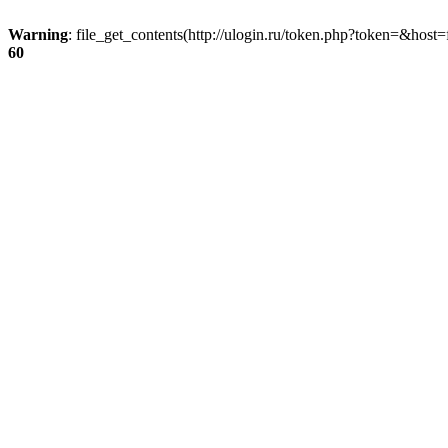
Warning
: file_get_contents(http://ulogin.ru/token.php?token=&host=f
60