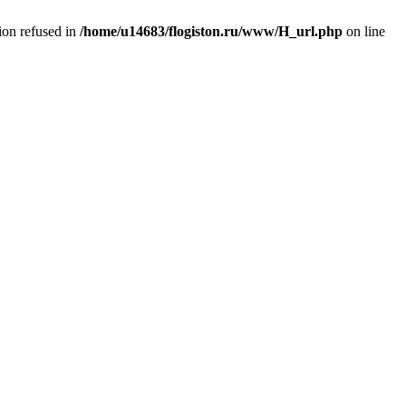
tion refused in
/home/u14683/flogiston.ru/www/H_url.php
on line