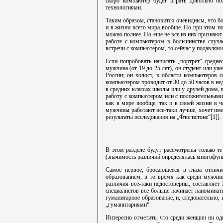
скоро компьютер будет играть довольно б
технологиями.
Таким образом, становится очевидным, что б
и в жизни всего мира вообще. Но при этом п
можно полнее. Но еще не все из них признаю
работе с компьютером в большинстве случае
встречи с компьютером, то сейчас у подавля
Если попробовать написать „портрет“ средне
мужчина (от 19 до 25 лет), он студент или уж
России; он холост, в области компьютеров с
компьютером проводит от 30 до 50 часов в не
в средних классах школы или у друзей дома, 
работу с компьютером или с положительными 
как в мире вообще, так и в своей жизни в ч
мужчины работают все-таки лучше, хочет име
результаты исследования на „Флогистоне“[1]].
В этом разделе будут рассмотрены только т
(значимость различий определялась многофу
Самое первое, бросающееся в глаза отлич
образованием, в то время как среди мужчин 
различия все-таки недостоверны, составляет
специалистов все больше начинает напоминат
гуманитарное образование, и, следовательно
„гуманитариями“.
Интересно отметить, что среди женщин ни од