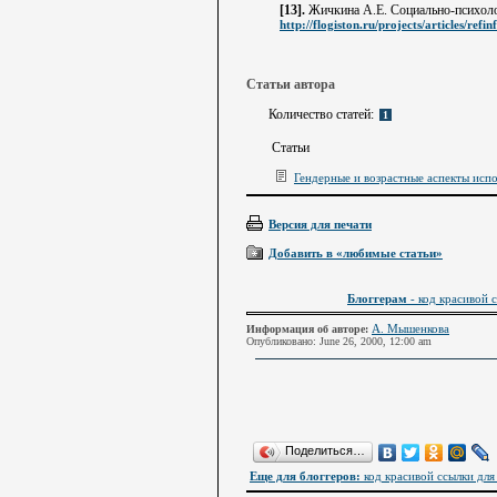
[13].
Жичкина А.Е. Социально-психоло
http://flogiston.ru/projects/articles/refin
Статьи автора
Количество статей:
1
Статьи
Гендерные и возрастные аспекты исп
Версия для печати
Добавить в «любимые статьи»
Блоггерам
- код красивой с
А. Мышенкова
Информация об авторе:
Опубликовано: June 26, 2000, 12:00 am
Поделиться…
Еще для блоггеров:
код красивой ссылки для 