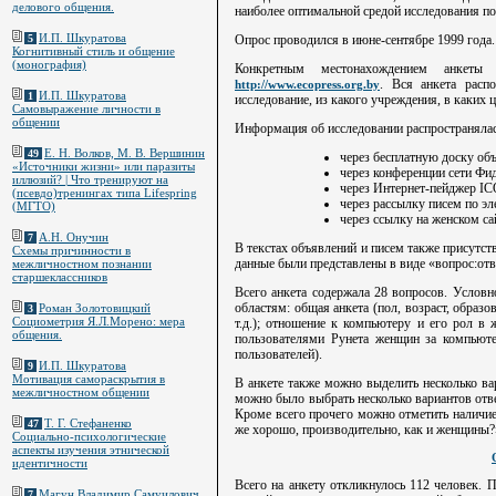
делового общения.
наиболее оптимальной средой исследования по
И.П. Шкуратова
Опрос проводился в июне-сентябре 1999 года.
5
Когнитивный стиль и общение
(монография)
Конкретным местонахождением анкеты 
. Вся анкета расп
http://www.ecopress.org.by
И.П. Шкуратова
1
исследование, из какого учреждения, в каких 
Самовыражение личности в
общении
Информация об исследовании распространялас
Е. Н. Волков, М. В. Вершинин
49
через бесплатную доску об
«Источники жизни» или паразиты
через конференции сети Фид
иллюзий? | Что тренируют на
через Интернет-пейджер IC
(псевдо)тренингах типа Lifespring
через рассылку писем по эл
(МГТО)
через ссылку на женском с
А.Н. Онучин
7
В текстах объявлений и писем также присутст
Схемы причинности в
данные были представлены в виде «вопрос:отве
межличностном познании
старшеклассников
Всего анкета содержала 28 вопросов. Услов
областям: общая анкета (пол, возраст, образ
Роман Золотовицкий
3
Социометрия Я.Л.Морено: мера
т.д.); отношение к компьютеру и его рол в
общения.
пользователями Рунета женщин за компьюте
пользователей).
И.П. Шкуратова
9
Мотивация самораскрытия в
В анкете также можно выделить несколько вар
межличностном общении
можно было выбрать несколько вариантов отве
Кроме всего прочего можно отметить наличие
Т. Г. Стефаненко
47
же хорошо, производительно, как и женщины?»
Социально-психологические
аспекты изучения этнической
идентичности
Всего на анкету откликнулось 112 человек. 
Магун Владимир Самуилович
7