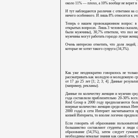
около 11% — плохо, а 10% вообще не верят в
И тут наблюдаются различия с ответами на 
ничего особенного. И лишь 8% относятся к эт
Теперь о нашем провокационном вопрос: в 
открытых вопросах. Лишь 3 человека сказали
были мужчины), 30,7% ответили, что пол не
мужчины могут работать гораздо лучше женщ
Очень интересно отметить, что доля людей,
которые не хотят такого супруга (34,3%).
Как уже неоднократно говорилось не только
рассматривать как молодую и молодежную сре
от 17 до 25 лет [1; 2; 3; 4]. Данные резуль
(например, рекламы).
Данные по количеству женщин и мужчин сред
года составляли приблизительно 20-30% всех
Reid Group в 2000 году предполагаются бол
впервые количество женщин среди новых Инте
2000 года) в сети Интернет насчитывается 
копией Интернета, то вполне логично предполо
Если говорить об образовании пользовател
большинство составляют студенты и люди с 
образование (54,5%), затем следует гума
необходимы немалые знания как самой сети, т