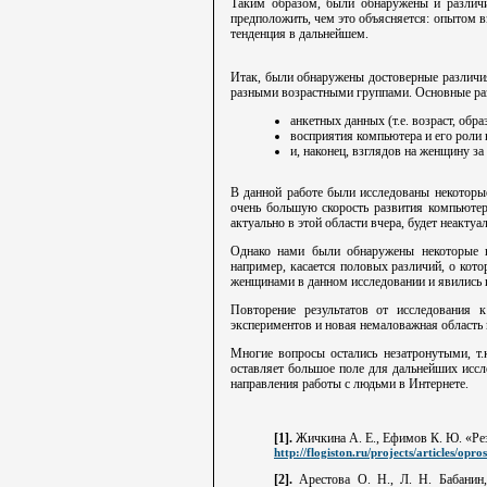
Таким образом, были обнаружены и различ
предположить, чем это объясняется: опытом 
тенденция в дальнейшем.
Итак, были обнаружены достоверные различия
разными возрастными группами. Основные разл
анкетных данных (т.е. возраст, обра
восприятия компьютера и его роли 
и, наконец, взглядов на женщину з
В данной работе были исследованы некоторые
очень большую скорость развития компьютерн
актуально в этой области вчера, будет неактуал
Однако нами были обнаружены некоторые в
например, касается половых различий, о кот
женщинами в данном исследовании и явились 
Повторение результатов от исследования 
экспериментов и новая немаловажная область и
Многие вопросы остались незатронутыми, т.
оставляет большое поле для дальнейших иссл
направления работы с людьми в Интернете.
[1].
Жичкина А. Е., Ефимов К. Ю. «Рез
http://flogiston.ru/projects/articles/opro
[2].
Арестова О. Н., Л. Н. Бабанин,