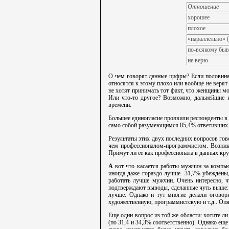
Отношение
хорошее
плохое
«параллельно» (
по-всякому быв
не верю
О чем говорят данные цифры? Если половина 
относятся к этому плохо или вообще не верят 
не хотят принимать тот факт, что женщины м
Или что-то другое? Возможно, дальнейшие и
времени.
Большее единогласие проявили респонденты в 
само собой разумеющимся 85,4% ответивших. 
Результаты этих двух последних вопросов гов
чем профессионалом-программистом. Возник
Примут ли ее как профессионала в данных кру
А
вот что касается работы мужчин за компью
иногда даже гораздо лучше. 31,7% убеждены
работать лучше мужчин. Очень интересно, ч
подтверждают выводы, сделанные чуть выше:
лучше. Однако и тут многие делали оговор
художественную, программистскую и т.д.. Опя
Еще один вопрос из той же области: хотите л
(по 31,4 и 34,3% соответственно). Однако еще