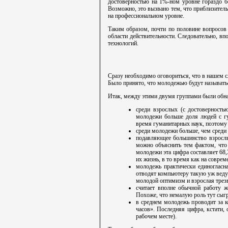
достоверностью на 1%-ном уровне гораздо б
Возможно, это вызвано тем, что приблизитель
на профессиональном уровне.
Таким образом, почти по половине вопросо
области действительности. Следовательно, в
технологий.
Сразу необходимо оговориться, что в нашем сл
Было принято, что молодежью будут называтьс
Итак, между этими двумя группами были обн
среди взрослых (с достоверность
молодежи больше доля людей с гу
время гуманитарных наук, поэтому 
среди молодежи больше, чем среди 
подавляющее большинство взрослы
можно объяснить тем фактом, что
молодежи эта цифра составляет 68,
их жизнь, в то время как на совре
молодежь практически единогласн
отводят компьютеру такую уж веду
молодой оптимизм и взрослая трез
считает вполне обычной работу 
Похоже, что немалую роль тут сыг
в среднем молодежь проводит за к
часов». Последняя цифра, кстати,
рабочем месте).