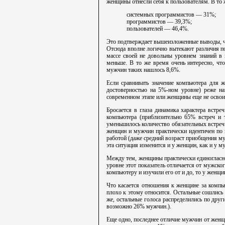
женщины отнесли себя к пользователям. В то
системных программистов — 31%;
программистов — 39,3%;
пользователей — 46,4%.
Это подтверждает вышеизложенные выводы, ч
Отсюда вполне логично вытекают различия по
массе своей не довольны уровнем знаний в
меньше. В то же время очень интересно, что
мужчин таких нашлось 8,6%.
Если сравнивать значение компьютера для 
достоверностью на 5%-ном уровне) реже на
современном этапе или женщины еще не освоил
Бросается в глаза динамика характера встр
компьютера (приблизительно 65% встреч и 
уменьшилось количество обязательных встреч
женщин и мужчин практически идентичен по 
работой (даже средний возраст приобщения му
эта ситуация изменится и у женщин, как и у м
Между тем, женщины практически единогласн
уровне этот показатель отличается от мужск
компьютеру и изучили его от и до, то у женщ
Что касается отношения к женщине за компь
плохо к этому относится. Остальные сошлись
же, остальные голоса распределились по друг
возможно 26% мужчин.).
Еще одно, последнее отличие мужчин от женщ