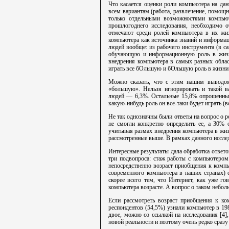
Что касается оценки роли компьютера на дан
всем вариантам (работа, развлечение, помощн
только отдельными возможностями компью
прошлогоднего исследования, необходимо о
отмечают среди ролей компьютера в их жизн
компьютера как источника знаний и информа
людей вообще: из рабочего инструмента (в с
обучающую и информационную роль в жизни
внедрения компьютера в самых разных облас
играть все бОльшую и бОльшую роль в жизни
Можно сказать, что с этим нашим выводом
«большую». Нельзя игнорировать и такой ва
людей — 6,3%. Остальные 15,8% опрошенных
какую-нибудь роль он все-таки будет играть (в
Не так однозначны были ответы на вопрос о 
не смогли конкретно определить ее, а 30% 
учитывая размах внедрения компьютера в жизн
рассмотренные выше. В рамках данного исследо
Интересные результаты дала обработка ответ
три подвопроса: стаж работы с компьютером
непосредственно возраст приобщения к компь
современного компьютера в наших странах) 
скорее всего тем, что Интернет, как уже г
компьютера возрасте. А вопрос о таком небол
Если рассмотреть возраст приобщения к ко
респондентов (54,5%) узнали компьютер в 198
двое, можно со ссылкой на исследования [4]
новой реальности и поэтому очень редко сразу