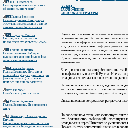
И.П. Шкуратова
6
Самопредъявление личности в
ВЫВОДЫ
общении (монография)
ЗАКЛЮЧЕНИЕ
СПИСОК ЛИТЕРАТУРЫ
Галина Бедненко
10
Галина Бедненко. Танцующие
туфельки: исследование одного
мотива в волшебных сказках
Одним из основных признаков современного
Надежда Майсак
15
телекоммуникаций. За последние годы в это
Суицидальные тенденции
подростков субкультуры «эмо»
реальности и сферой жизнедеятельности огро
и другими элементами информационных техн
Галина Бедненко
компьютеризации можно выделить множество 
1
Галина Бедненко. Байкеры
интерес представляет именно психологический
выходного дня или философия
Рунета) компьютера, его в жизни общества 
личностного выживания
компьютером.
Галина Бедненко
22
Еще один вопрос, касающийся пользователей с
Галина Бедненко. История и
специфика пользователей Рунета. И если за
киномифы субкультуры байкеров
исследования начались относительно не давно
(мотоциклистов): к анализу
психосоциального развития
Основываясь на опытах предыдущих исследо
частью пользователей; что основным контин
Наталья Коган
отводится довольно большая роль в будущем, 
Ошибки восприятия риска
Описанные выше вопросы как результаты наше
Галина Бедненко
7
Галина Бедненко. Пространство
мифа
На современном этапе уже существует опыт п
Александр Александрович
8
что большинство публикаций, посвященных
Вихман
исследования через Интернет не уменьшается
Восприятие различных способов
введения в заблуждение в контексте
Исходя из этих заключений, наше исследован