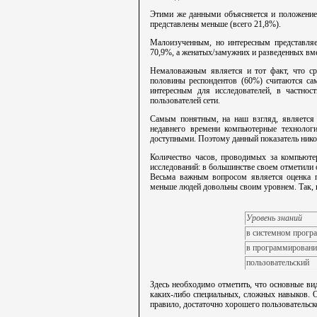
Этими же данными объясняется и положение 
представлены меньше (всего 21,8%).
Малоизученным, но интересным представляе
70,9%, а женатых/замужних и разведенных вм
Немаловажным является и тот факт, что ср
половины респондентов (60%) считаются са
интересным для исследователей, в частнос
пользователей сети.
Самым понятным, на наш взгляд, является 
недавнего времени компьютерные технологи
доступными. Поэтому данный показатель никог
Количество часов, проводимых за компьюте
исследований: в большинстве своем отметили о
Весьма важным вопросом является оценка по
меньше людей довольны своим уровнем. Так, 
Уровень знаний
в системном прогр
в программирован
пользовательский
Здесь необходимо отметить, что основные вид
каких-либо специальных, сложных навыков. О
правило, достаточно хорошего пользовательск