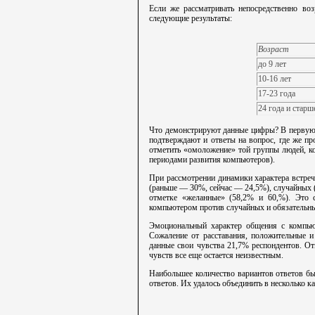
Если же рассматривать непосредственно во
следующие результаты:
Возраст
до 9 лет
10-16 лет
17-23 года
24 года и старш
Что демонстрируют данные цифры? В первую о
подтверждают и ответы на вопрос, где же пр
отметить «омоложение» той группы людей, к
периодами развития компьютеров).
При рассмотрении динамики характера встреч
(раньше — 30%, сейчас — 24,5%), случайных (
отметке «желанные» (58,2% и 60,%). Это с
компьютером против случайных и обязательны
Эмоциональный характер общения с компью
Сожаление от расставания, положительные 
данные свои чувства 21,7% респондентов. От
чувств все еще остается неизвестным.
Наибольшее количество вариантов ответов б
ответов. Их удалось объединить в несколько к