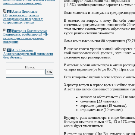
Доминирует технический тип образования —
политических ориентаций
(11,8%), комбинированные варианты в сумме 
Алена Прихидько
15
Доля холостых и незамужних среди респонден
Образ науки и стратегии
совладающего поведения у
В ответах на вопрос: к кому Вы себя отн
современных ученых
системным программистам относят себя 26 че
этом высшее «компьютерное» образование име
Виктория Голованевская
13
курсы разной степени сложности.
Взаимосвязь особенностей «Я»
-концепции и совладающего
Дома компьютер имеют 80 опрошенных (72,7
поведения
В оценке своего уровня знаний наблюдается 
А.В. Панченко
12
свой пользовательский уровень, чуть ниже
Анализ поведенческой активности
системном программировании.
безработных
В ответах о роли компьютера в жизни респон
Поиск
четырех вариантов(от 67 до 85,5%). При этом 
Если говорить о первом месте встречи с комп
Характер встреч в первое время и сейчас пра
А вот в как целом оценивают опрошенные чув
зависит от обстоятельств (21 челове
сожаление (23 человека);
хорошие чувства (19 человек);
отрицательные (19 человек).
Будущую роль компьютера в мире большинст
большую отметили только 44%, 13 и 17% отмет
жизни будет уменьшаться.
В ответе на вопрос «Что Вы думаете о женщи