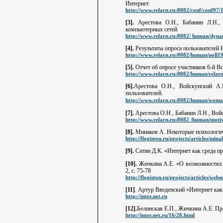
Интернет
http://www.relarn.ru:8082/conf/conf97/
[3].
Арестова О.Н., Бабанин Л.Н.,
компьютерных сетей
http://www.relarn.ru:8082/ human/dynam
[4].
Результаты опроса пользователей И
http://www.relarn.ru:8082/human/poll19
[5].
Отчет об опросе участников 6-й 
http://www.relarn.ru:8082/human/relar
[6].
Арестова О.Н., Войскунский А.
пользователей.
http://www.relarn.ru:8082/human/woma
[7].
Арестова О.Н., Бабанин Л.Н., Вой
http://www.relarn.ru:8082 /human/motiv
[8].
Минаков А. Некоторые психологиче
http://flogiston.ru/projects/articles/min
[9].
Сатин Д.К. «Интернет как среда п
[10].
Жичкина А.Е. «О возможностях п
2, с. 75-78
http://flogiston.ru/projects/articles/web
[11]
. Артур Введенский «Интернет как
http://inter.net.ru
[12].
Белинская Е.П., Жичкина А.Е. Пр
http://inter.net.ru/16/28.html