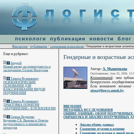
Warning
: file_get_contents(http://ulogin.ru/token.php?token=&host=flogiston.ru) [
function.fi
line
60
психологи
публикации
новости
блог
Флогистон
публикации
социальная психология
/
/
/ Гендерные и возрастные аспект
Еще в рубрике:
Гендерные и возрастные а
Андрей
7
Новый взгляд на повинуемость и
Автор:
А. Мышенкова
эксперимент Стэнли Милгрэма
Опубликовано: June 26, 2000, 12
Комментарий
: эта публи
Тамара Кулинкович
8
Белорусского государстве
ПСИХОЛОГИЧЕСКИЕ
ОСНОВАНИЯ ДЛЯ
Если возникнет желание
КЛАССИФИКАЦИИ ВИДОВ
.
alena@lingvo.minsk.by
ПОДЧИНЕНИЯ
Тамара Кулинкович
5
ТРАКТОВКА ПОНЯТИЯ
ВВЕДЕНИЕ
«ПОДЧИНЕНИЕ» В ПСИХОЛОГИИ
МЕТОДИКА ИССЛЕДОВАНИЯ
ОБЩИЕ ДАННЫЕ: ОБЗОР ПОЛУЧЕННЫХ 
Галина Бедненко
ОБРАБОТКА И АНАЛИЗ ПОЛУЧЕННЫХ 
3
Бедненко Г.Б. Вызовы и Ответы
подросткового и юношеского
Анализ общих данных
периодов
Сравнение мужчин и женщин
Сравнение молодежи и людей зрело