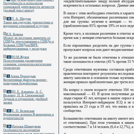
«недействительными» ввиду полной абсурдн
Потребности и психология
искренность в остальных вопросах. Данные ан
социальной деятельности личности
(полный текст книги)
В связи с этим необходимо отметить и характ
сети Интернет, обозначаемые различными си
Т. А. Шкурко
36
для нас группы: мужчин и женщин — то м
Танец как средство диагностики и
(приблизительно 81% против 19% от всех неде
коррекции отношений в группе
Кроме того, к половым различиям в ответах м
И.Б. Бовина
время как у женщин отмечается большая искре
Может ли молчание защитить от
СПИДа: представления о СПИДе и
больных СПИДом/ВИЧ-
Если опрошенных разделить на две группы п
инфицированных у молодежи
пропускают вопросы или дают неоднозначные о
Ю.М.Жуков
Те же различия не были отмечены в отношени
12
Психотехники расширения
такие оплошности в ответах (45 % против 55 %
сознания: социопсихологические
технологии
Среди ответивших мужчины составили прибли
практически повторяют результаты исследова
Алена Прихидько
1
анкету заполняли в основном только мужчины.
Когнитивные факторы копинг-
женщин пришло приблизительно две трети всех
поведения безработных
На вопрос о своем возрасте ответило 104 че
Ю. Е. Алешина, А. С.
14
максимальный — 43. В целом полученные данн
Волович, П. Б. Снежневский
люди старше 45 лет, которые в нашем опросе 
Зеркала и отражения: двойной
пользуются Интернет-пейджером ICQ и не п
захват
пришлись на 23 года и 19 лет, что вновь и 
сообщество.
Е. П. Белинская
15
Временные аспекты Я-концепции и
идентичности
Большинство ответивших на анкету имеют неза
от ответивших). При этом учеников в нашем
Наталья Шавшукова
соответственно 7 и 14 человек (6,4 и 12,7%), 
26
Особенности восприятия
политического поля людьми разных