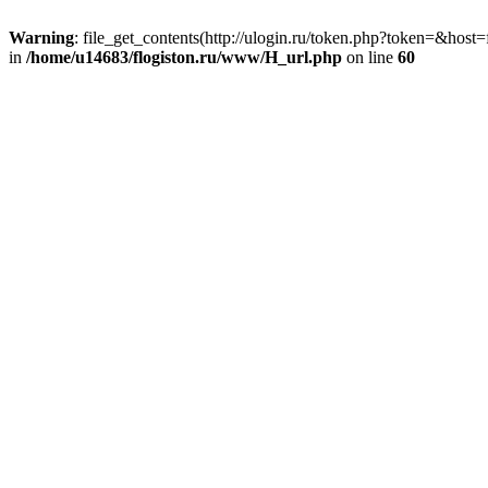
Warning
: file_get_contents(http://ulogin.ru/token.php?token=&host=f
in
/home/u14683/flogiston.ru/www/H_url.php
on line
60