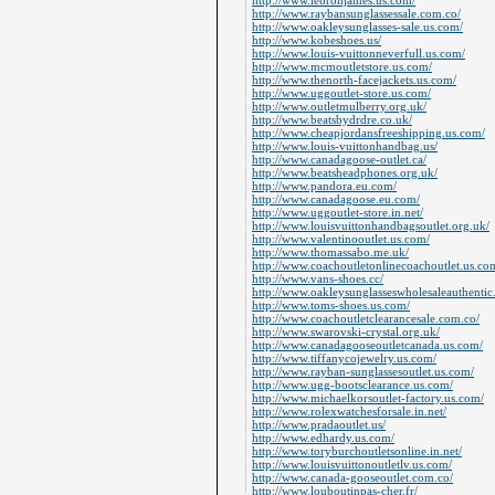
http://www.lebronjames.us.com/
http://www.raybansunglassessale.com.co/
http://www.oakleysunglasses-sale.us.com/
http://www.kobeshoes.us/
http://www.louis-vuittonneverfull.us.com/
http://www.mcmoutletstore.us.com/
http://www.thenorth-facejackets.us.com/
http://www.uggoutlet-store.us.com/
http://www.outletmulberry.org.uk/
http://www.beatsbydrdre.co.uk/
http://www.cheapjordansfreeshipping.us.com/
http://www.louis-vuittonhandbag.us/
http://www.canadagoose-outlet.ca/
http://www.beatsheadphones.org.uk/
http://www.pandora.eu.com/
http://www.canadagoose.eu.com/
http://www.uggoutlet-store.in.net/
http://www.louisvuittonhandbagsoutlet.org.uk/
http://www.valentinooutlet.us.com/
http://www.thomassabo.me.uk/
http://www.coachoutletonlinecoachoutlet.us.co
http://www.vans-shoes.cc/
http://www.oakleysunglasseswholesaleauthentic
http://www.toms-shoes.us.com/
http://www.coachoutletclearancesale.com.co/
http://www.swarovski-crystal.org.uk/
http://www.canadagooseoutletcanada.us.com/
http://www.tiffanycojewelry.us.com/
http://www.rayban-sunglassesoutlet.us.com/
http://www.ugg-bootsclearance.us.com/
http://www.michaelkorsoutlet-factory.us.com/
http://www.rolexwatchesforsale.in.net/
http://www.pradaoutlet.us/
http://www.edhardy.us.com/
http://www.toryburchoutletsonline.in.net/
http://www.louisvuittonoutletlv.us.com/
http://www.canada-gooseoutlet.com.co/
http://www.louboutinpas-cher.fr/