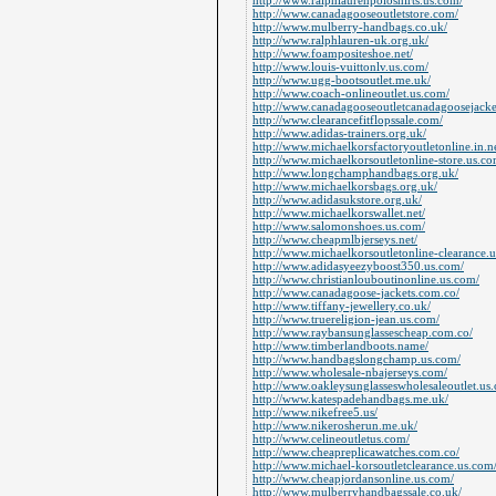
http://www.ralphlaurenpoloshirts.us.com/
http://www.canadagooseoutletstore.com/
http://www.mulberry-handbags.co.uk/
http://www.ralphlauren-uk.org.uk/
http://www.foampositeshoe.net/
http://www.louis-vuittonlv.us.com/
http://www.ugg-bootsoutlet.me.uk/
http://www.coach-onlineoutlet.us.com/
http://www.canadagooseoutletcanadagoosejacke
http://www.clearancefitflopssale.com/
http://www.adidas-trainers.org.uk/
http://www.michaelkorsfactoryoutletonline.in.ne
http://www.michaelkorsoutletonline-store.us.co
http://www.longchamphandbags.org.uk/
http://www.michaelkorsbags.org.uk/
http://www.adidasukstore.org.uk/
http://www.michaelkorswallet.net/
http://www.salomonshoes.us.com/
http://www.cheapmlbjerseys.net/
http://www.michaelkorsoutletonline-clearance.
http://www.adidasyeezyboost350.us.com/
http://www.christianlouboutinonline.us.com/
http://www.canadagoose-jackets.com.co/
http://www.tiffany-jewellery.co.uk/
http://www.truereligion-jean.us.com/
http://www.raybansunglassescheap.com.co/
http://www.timberlandboots.name/
http://www.handbagslongchamp.us.com/
http://www.wholesale-nbajerseys.com/
http://www.oakleysunglasseswholesaleoutlet.us
http://www.katespadehandbags.me.uk/
http://www.nikefree5.us/
http://www.nikerosherun.me.uk/
http://www.celineoutletus.com/
http://www.cheapreplicawatches.com.co/
http://www.michael-korsoutletclearance.us.com
http://www.cheapjordansonline.us.com/
http://www.mulberryhandbagssale.co.uk/