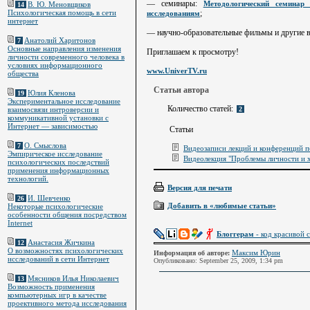
— семинары:
Методологический семинар
В. Ю. Меновщиков
14
;
Психологическая помощь в сети
исследованиям
интернет
— научно-образовательные фильмы и другие в
Анатолий Харитонов
7
Основные направления изменения
Приглашаем к просмотру!
личности современного человека в
условиях информационного
www.UniverTV.ru
общества
Статьи автора
Юлия Кленова
19
Экспериментальное исследование
Количество статей:
2
взаимосвязи интроверсии и
коммуникативной установки с
Интернет — зависимостью
Статьи
О. Смыслова
7
Видеозаписи лекций и конференций п
Эмпирическое исследование
Видеолекция "Проблемы личности и х
психологических последствий
применения информационных
технологий.
Версия для печати
И. Шевченко
26
Добавить в «любимые статьи»
Некоторые психологические
особенности общения посредством
Internet
Блоггерам
- код красивой с
Анастасия Жичкина
12
О возможностях психологических
Максим Юрин
Информация об авторе:
исследований в сети Интернет
Опубликовано: September 25, 2009, 1:34 pm
Мясников Илья Николаевич
13
Возможность применения
компьютерных игр в качестве
проективного метода исследования