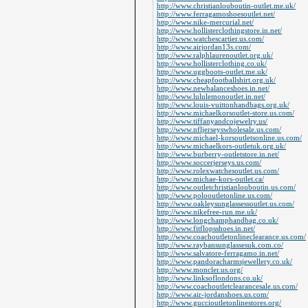
http://www.christianlouboutin-outlet.me.uk/
http://www.ferragamoshoesoutlet.net/
http://www.nike-mercurial.net/
http://www.hollisterclothingstore.in.net/
http://www.watchescartier.us.com/
http://www.airjordan13s.com/
http://www.ralphlaurenoutlet.org.uk/
http://www.hollisterclothing.co.uk/
http://www.uggboots-outlet.me.uk/
http://www.cheapfootballshirt.org.uk/
http://www.newbalanceshoes.in.net/
http://www.lululemonoutlet.in.net/
http://www.louis-vuittonhandbags.org.uk/
http://www.michaelkorsoutlet-store.us.com/
http://www.tiffanyandcojewelry.us/
http://www.nfljerseyswholesale.us.com/
http://www.michael-korsoutletsonline.us.com/
http://www.michaelkors-outletuk.org.uk/
http://www.burberry-outletstore.in.net/
http://www.soccerjerseys.us.com/
http://www.rolexwatchesoutlet.us.com/
http://www.michae-kors-outlet.ca/
http://www.outletchristianlouboutin.us.com/
http://www.polooutletonline.us.com/
http://www.oakleysunglassessoutlet.us.com/
http://www.nikefree-run.me.uk/
http://www.longchamphandbag.co.uk/
http://www.fitflopsshoes.in.net/
http://www.coachoutletonlineclearance.us.com/
http://www.raybansunglassesuk.com.co/
http://www.salvatore-ferragamo.in.net/
http://www.pandoracharmsjewellery.co.uk/
http://www.moncler.us.org/
http://www.linksoflondons.co.uk/
http://www.coachoutletclearancesale.us.com/
http://www.air-jordanshoes.us.com/
http://www.guccioutletonlinestores.org/