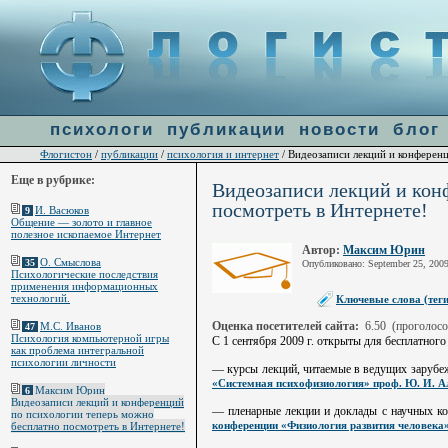
Warning
: file_get_contents(http://ulogin.ru/token.php?token=&host=flogiston.ru) [
function.fi
line
60
психологи
публикации
новости
блог
Флогистон
публикации
психология и интернет
/
/
/ Видеозаписи лекций и конферен
Еще в рубрике:
Видеозаписи лекций и кон
посмотреть в Интернете!
И. Васюков
9
Общение — золото и главное
полезное ископаемое Интернет
Автор:
Максим Юрин
О. Смыслова
35
Опубликовано: September 25, 2009
Психологические последствия
применения информационных
технологий.
Ключевые слова (теги
Оценка посетителей сайта:
6.50
(проголосо
М.С. Иванов
47
Психология компьютерной игры
С 1 сентября 2009 г. открыты для бесплатного
как проблема интегральной
психологии личности
— курсы лекций, читаемые в ведущих зарубе
«Системная психофизиология» проф. Ю. И. А
Максим Юрин
6
Видеозаписи лекций и конференций
— пленарные лекции и доклады с научных ко
по психологии теперь можно
конференции «Физиология развития человека
бесплатно посмотреть в Интернете!