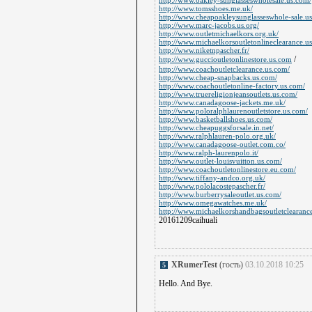
http://www.oakley-sunglasseswholesale.us.com/
http://www.tomsshoes.me.uk/
http://www.cheapoakleysunglasseswhole-sale.u
http://www.marc-jacobs.us.org/
http://www.outletmichaelkors.org.uk/
http://www.michaelkorsoutletonlineclearance.us
http://www.niketnpascher.fr/
/
http://www.guccioutletonlinestore.us.com
http://www.coachoutletclearance.us.com/
http://www.cheap-snapbacks.us.com/
http://www.coachoutletonline-factory.us.com/
http://www.truereligionjeansoutlets.us.com/
http://www.canadagoose-jackets.me.uk/
http://www.poloralphlaurenoutletstore.us.com/
http://www.basketballshoes.us.com/
http://www.cheapuggsforsale.in.net/
http://www.ralphlauren-polo.org.uk/
http://www.canadagoose-outlet.com.co/
http://www.ralph-laurenpolo.it/
http://www.outlet-louisvuitton.us.com/
http://www.coachoutletonlinestore.eu.com/
http://www.tiffany-andco.org.uk/
http://www.pololacostepascher.fr/
http://www.burberrysaleoutlet.us.com/
http://www.omegawatches.me.uk/
http://www.michaelkorshandbagsoutletclearanc
20161209caihuali
XRumerTest
(гость)
03.10.2018 10:25
5
Hello. And Bye.