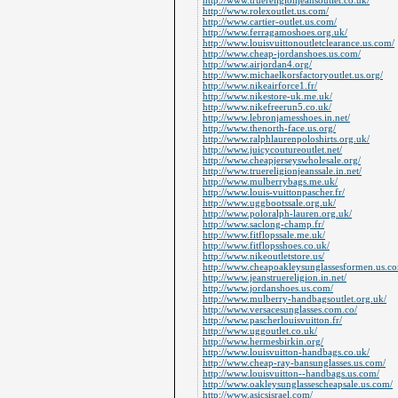
http://www.truereligionjeansoutlet.co.uk/
http://www.rolexoutlet.us.com/
http://www.cartier-outlet.us.com/
http://www.ferragamoshoes.org.uk/
http://www.louisvuittonoutletclearance.us.com/
http://www.cheap-jordanshoes.us.com/
http://www.airjordan4.org/
http://www.michaelkorsfactoryoutlet.us.org/
http://www.nikeairforce1.fr/
http://www.nikestore-uk.me.uk/
http://www.nikefreerun5.co.uk/
http://www.lebronjamesshoes.in.net/
http://www.thenorth-face.us.org/
http://www.ralphlaurenpoloshirts.org.uk/
http://www.juicycoutureoutlet.net/
http://www.cheapjerseyswholesale.org/
http://www.truereligionjeanssale.in.net/
http://www.mulberrybags.me.uk/
http://www.louis-vuittonpascher.fr/
http://www.uggbootssale.org.uk/
http://www.poloralph-lauren.org.uk/
http://www.saclong-champ.fr/
http://www.fitflopssale.me.uk/
http://www.fitflopsshoes.co.uk/
http://www.nikeoutletstore.us/
http://www.cheapoakleysunglassesformen.us.c
http://www.jeanstruereligion.in.net/
http://www.jordanshoes.us.com/
http://www.mulberry-handbagsoutlet.org.uk/
http://www.versacesunglasses.com.co/
http://www.pascherlouisvuitton.fr/
http://www.uggoutlet.co.uk/
http://www.hermesbirkin.org/
http://www.louisvuitton-handbags.co.uk/
http://www.cheap-ray-bansunglasses.us.com/
http://www.louisvuitton--handbags.us.com/
http://www.oakleysunglassescheapsale.us.com/
http://www.asicsisrael.com/