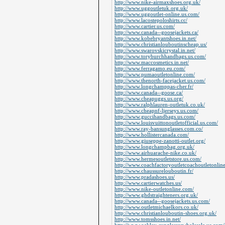
http://www.nike-airmaxshoes.org.uk/
http://www.uggoutletuk.org.uk/
http://www.uggoutlet-online.us.com/
http://www.lacostepoloshirts.cc/
http://www.cartier.us.com/
http://www.canada--goosejackets.ca/
http://www.kobebryantshoes.in.net/
http://www.christianlouboutinscheap.us/
http://www.swarovskicrystal.in.net/
http://www.toryburchhandbags.us.com/
http://www.maccosmetics.in.net/
http://www.ferragamo.eu.com/
http://www.pumaoutletonline.com/
http://www.thenorth-facejacket.us.com/
http://www.longchamppas-cher.fr/
http://www.canada--goose.ca/
http://www.cheapuggs.us.org/
http://www.ralphlauren-outletuk.co.uk/
http://www.cheapnf-ljerseys.us.com/
http://www.guccihandbags.us.com/
http://www.louisvuittonoutletofficial.us.com/
http://www.ray-bansunglasses.com.co/
http://www.hollistercanada.com/
http://www.giuseppe-zanotti-outlet.org/
http://www.longchampbag.org.uk/
http://www.airhuarache-nike.co.uk/
http://www.hermesoutletstore.us.com/
http://www.coachfactoryoutletcoachoutletonlin
http://www.chaussurelouboutin.fr/
http://www.pradashoes.us/
http://www.cartierwatches.us/
http://www.nike-outletonline.com/
http://www.ghdstraighteners.org.uk/
http://www.canada--goosejackets.us.com/
http://www.outletmichaelkors.co.uk/
http://www.christianlouboutin-shoes.org.uk/
http://www.tomsshoes.in.net/