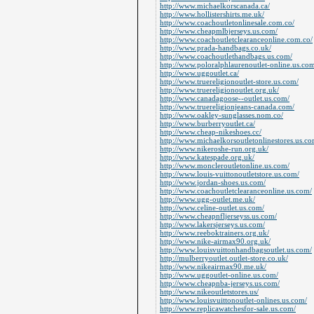
http://www.michaelkorscanada.ca/
http://www.hollistershirts.me.uk/
http://www.coachoutletonlinesale.com.co/
http://www.cheapmlbjerseys.us.com/
http://www.coachoutletclearanceonline.com.co/
http://www.prada-handbags.co.uk/
http://www.coachoutlethandbags.us.com/
http://www.poloralphlaurenoutlet-online.us.co
http://www.uggoutlet.ca/
http://www.truereligionoutlet-store.us.com/
http://www.truereligionoutlet.org.uk/
http://www.canadagoose--outlet.us.com/
http://www.truereligionjeans-canada.com/
http://www.oakley-sunglasses.nom.co/
http://www.burberryoutlet.ca/
http://www.cheap-nikeshoes.cc/
http://www.michaelkorsoutletonlinestores.us.co
http://www.nikeroshe-run.org.uk/
http://www.katespade.org.uk/
http://www.moncleroutletonline.us.com/
http://www.louis-vuittonoutletstore.us.com/
http://www.jordan-shoes.us.com/
http://www.coachoutletclearanceonline.us.com/
http://www.ugg-outlet.me.uk/
http://www.celine-outlet.us.com/
http://www.cheapnfljerseyss.us.com/
http://www.lakersjerseys.us.com/
http://www.reeboktrainers.org.uk/
http://www.nike-airmax90.org.uk/
http://www.louisvuittonhandbagsoutlet.us.com/
http://mulberryoutlet.outlet-store.co.uk/
http://www.nikeairmax90.me.uk/
http://www.uggoutlet-online.us.com/
http://www.cheapnba-jerseys.us.com/
http://www.nikeoutletstores.us/
http://www.louisvuittonoutlet-onlines.us.com/
http://www.replicawatchesfor-sale.us.com/