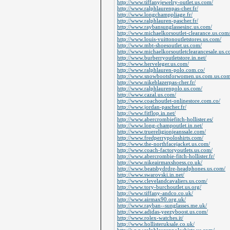
http://www.tiffanyjewelry-outlet.us.com/
http://www.ralphlaurenpas-cher.fr/
http://www.longchamppliage.fr/
http://www.ralphlauren-pascher.fr/
http://www.raybansunglassesinc.us.com/
http://www.michaelkorsoutlet-clearance.us.com
http://www.louis-vuittonoutletstores.us.com/
http://www.mbt-shoesoutlet.us.com/
http://www.michaelkorsoutletclearancesale.us.c
http://www.burberryoutletstore.in.net/
http://www.herveleger.us.com/
http://www.ralphlauren-polo.com.co/
http://www.snowbootsforwomen.us.com.us.com
http://www.nikeblazerpas-cher.fr/
http://www.ralphlaurenpolo.us.com/
http://www.cazal.us.com/
http://www.coachoutlet-onlinestore.com.co/
http://www.jordan-pascher.fr/
http://www.fitflop.in.net/
http://www.abercrombiefitch-hollister.es/
http://www.long-champoutlet.in.net/
http://www.truereligionjeanssale.com/
http://www.fredperrypoloshirts.com/
http://www.the-northfacejacket.us.com/
http://www.coach-factoryoutlets.us.com/
http://www.abercrombie-fitch-hollister.fr/
http://www.nikeairmaxshoess.co.uk/
http://www.beatsbydrdre-headphones.us.com/
http://www.swarovski.in.net/
http://www.clevelandcavaliers.us.com/
http://www.tory-burchoutlet.us.org/
http://www.tiffany-andco.co.uk/
http://www.airmax90.org.uk/
http://www.rayban--sunglasses.me.uk/
http://www.adidas-yeezyboost.us.com/
http://www.rolex-watches.it/
http://www.hollisteruksale.co.uk/