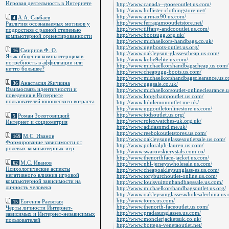
Игровая деятельность в Интернете
http://www.canada--gooseoutlet.us.com/
http://www.hollister-clothingstore.net/
http://www.airmax90.us.com/
А.А. Сакбаев
4
http://www.ferragamooutletstore.net/
Различия осознаваемых мотивов у
http://www.tiffany-andcooutlet.us.com/
подростков с разной степенью
http://www.bootsugg.org.uk/
компьютерной ориентированности
http://www.michaelkors-handbags.co.uk/
http://www.uggboots-outlet.us.org/
Смирнов Ф. О.
16
http://www.oakleysun-glassescheap.us.com/
Язык общения компьютерщиков:
http://www.kobe9elite.us.com/
потребность в аффилиации или
http://www.michaelkorshandbagscheap.us.com/
нечто большее?
http://www.cheapugg-boots.us.com/
http://www.michaelkorshandbagsclearance.us.c
Анастасия Жичкина
36
http://www.uggsale.co.uk/
Взаимосвязь идентичности и
http://www.michaelkorsoutlet-onlineclearance.
поведения в Интернете
http://www.longchampoutlet.us.com/
пользователей юношеского возраста
http://www.lululemonoutlet.me.uk/
http://www.uggoutletonlinestore.us.com/
http://www.todsoutlet.us.org/
Роман Золотовицкий
5
http://www.rolexwatches-uk.org.uk/
Интернет и социометрия
http://www.adidasnmd.me.uk/
http://www.reebokoutletstores.us.com/
М.С. Иванов
169
http://www.oakleysunglassesoutletsale.us.com/
Формирование зависимости от
http://www.poloralph-lauren.us.com/
ролевых компьютерных игр
http://www.swarovskicrystals.com.co/
http://www.thenorthface-jacket.us.com/
М.С. Иванов
62
http://www.nhl-jerseyswholesale.us.com/
Психологические аспекты
http://www.cheapoakleysunglass-es.us.com/
негативного влияния игровой
http://www.toryburchoutlet-online.us.com/
компьютерной зависимости на
http://www.louisvuittonhandbagssale.us.com/
личность человека
http://www.michaelkorshandbagsoutlet.us.org/
http://www.oakleysunglasseswholesalechina.us
http://www.toms.us.com/
Евгения Раевская
15
http://www.thenorth-faceoutlet.us.com/
Черты личности Интернет-
http://www.pradasunglasses.us.com/
зависимых и Интернет-независимых
http://www.monclerjacketsuk.co.uk/
пользователей
http://www.bottega-venetaoutlet.net/