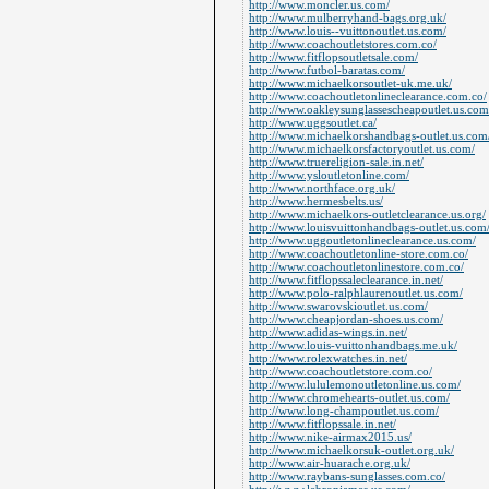
http://www.moncler.us.com/
http://www.mulberryhand-bags.org.uk/
http://www.louis--vuittonoutlet.us.com/
http://www.coachoutletstores.com.co/
http://www.fitflopsoutletsale.com/
http://www.futbol-baratas.com/
http://www.michaelkorsoutlet-uk.me.uk/
http://www.coachoutletonlineclearance.com.co/
http://www.oakleysunglassescheapoutlet.us.com
http://www.uggsoutlet.ca/
http://www.michaelkorshandbags-outlet.us.com
http://www.michaelkorsfactoryoutlet.us.com/
http://www.truereligion-sale.in.net/
http://www.ysloutletonline.com/
http://www.northface.org.uk/
http://www.hermesbelts.us/
http://www.michaelkors-outletclearance.us.org/
http://www.louisvuittonhandbags-outlet.us.com
http://www.uggoutletonlineclearance.us.com/
http://www.coachoutletonline-store.com.co/
http://www.coachoutletonlinestore.com.co/
http://www.fitflopssaleclearance.in.net/
http://www.polo-ralphlaurenoutlet.us.com/
http://www.swarovskioutlet.us.com/
http://www.cheapjordan-shoes.us.com/
http://www.adidas-wings.in.net/
http://www.louis-vuittonhandbags.me.uk/
http://www.rolexwatches.in.net/
http://www.coachoutletstore.com.co/
http://www.lululemonoutletonline.us.com/
http://www.chromehearts-outlet.us.com/
http://www.long-champoutlet.us.com/
http://www.fitflopssale.in.net/
http://www.nike-airmax2015.us/
http://www.michaelkorsuk-outlet.org.uk/
http://www.air-huarache.org.uk/
http://www.raybans-sunglasses.com.co/