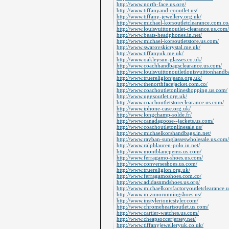
http://www.north-face.us.org/
http://www.tiffanyand-cooutlet.us/
http://www.tiffany-jewellery.org.uk/
http://www.michael-korsoutletclearance.com.co
http://www.louisvuittonoutlet-clearance.us.com/
http://www.beats-headphones.in.net/
http://www.michael-korsoutletstore.us.com/
http://www.swarovskicrystal.me.uk/
http://www.tiffanyuk.me.uk/
http://www.oakleysun-glasses.co.uk/
http://www.coachhandbagsclearance.us.com/
http://www.louisvuittonoutletlouisvuittonhandb
http://www.truereligionjeans.org.uk/
http://www.thenorthfacejacket.com.co/
http://www.coachoutletonlineshopping.us.com/
http://www.uggsoutlet.org.uk/
http://www.coachoutletstoreclearance.us.com/
http://www.iphone-case.org.uk/
http://www.longchamp-solde.fr/
http://www.canadagoose--jackets.us.com/
http://www.coachoutletonlinesale.us/
http://www.michaelkorshandbags.in.net/
http://www.rayban-sunglasseswholesale.us.com/
http://www.ralphlauren-polo.in.net/
http://www.montblancpenss.us.com/
http://www.ferragamo-shoes.us.com/
http://www.converseshoes.us.com/
http://www.truereligion.org.uk/
http://www.ferragamoshoes.com.co/
http://www.adidasnmdshoes.us.org/
http://www.michaelkorsfactoryoutletclearance.
http://www.mizunorunningshoes.us/
http://www.instylerionicstyler.com/
http://www.chromeheartsoutlet.us.com/
http://www.cartier-watches.us.com/
http://www.cheapsoccerjersey.net/
http://www.tiffanyjewelleryuk.co.uk/