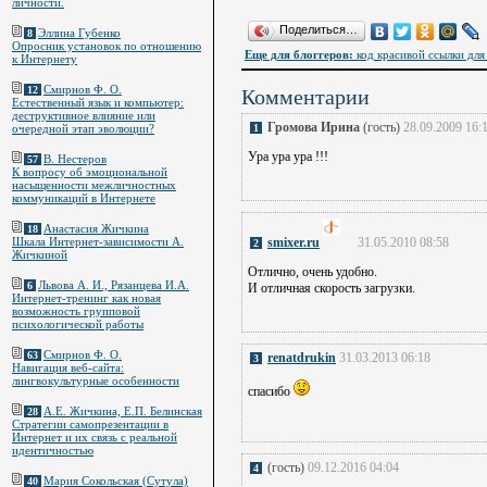
личности.
Поделиться…
Эллина Губенко
8
Опросник установок по отношению
Еще для блоггеров:
код красивой ссылки для 
к Интернету
Смирнов Ф. О.
12
Комментарии
Естественный язык и компьютер:
деструктивное влияние или
Громова Ирина
(гость)
28.09.2009 16:
очередной этап эволюции?
1
Ура ура ура !!!
В. Нестеров
57
К вопросу об эмоциональной
насыщенности межличностных
коммуникаций в Интернете
Анастасия Жичкина
18
Шкала Интернет-зависимости А.
smixer.ru
31.05.2010 08:58
2
Жичкиной
Отлично, очень удобно.
Львова А. И., Рязанцева И.А.
6
И отличная скорость загрузки.
Интернет-тренинг как новая
возможность групповой
психологической работы
Смирнов Ф. О.
63
renatdrukin
31.03.2013 06:18
3
Навигация веб-сайта:
лингвокультурные особенности
спасибо
А.Е. Жичкина, Е.П. Белинская
28
Стратегии самопрезентации в
Интернет и их связь с реальной
идентичностью
(гость)
09.12.2016 04:04
4
Мария Сокольская (Сутула)
40