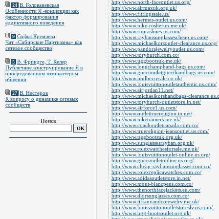
http://www.north-faceoutlet.us.org/
В. Голованевская
24
http://www.airmaxuk.org.uk/
Особенности Я -концепции как
http://www.fitflopssale.us/
фактор формирования
http://www.hermes-outlet.us.com/
аддиктивного поведения
http://www.nike-rosherun.me.uk/
http://www.suprashoes.us.com/
Софья Кремлева
9
http://www.raybansunglassescheap.us.com/
Чат «Сибирские Партизаны» как
http://www.michaelkorsoutlet-clearance.us.org/
сетевое сообщество
http://www.pandorajewelryoutlet.us.com/
http://www.toryburch.com.co/
http://www.uggbootsuk.me.uk/
В. Фриндте, Т. Келер
5
http://www.longchamphand-bags.us.com/
Публичное конструирование Я в
http://www.guccioutletguccihandbags.us.com/
опосредованном компьютером
http://www.mulberrysale.co.uk/
общении
http://www.louisvuittonoutletauthentic.us.com/
http://www.airjordan11.net/
В. Нестеров
27
http://www.michaelkorshandbags-clearance.us.
К вопросу о динамике сетевых
http://www.toryburch-outletstore.in.net/
сообществ
http://www.airforce1.us.com/
http://www.outlettruereligion.in.net/
http://www.niketrainers.me.uk/
Поиск
http://www.coachoutletcanada.com.co/
http://www.truereligion-jeansoutlet.us.com/
http://www.uggbootsuk.org.uk/
http://www.sunglassesrayban.org.uk/
http://www.rolexwatchesforsale.me.uk/
http://www.louisvuittonoutlet-online.us.org/
http://www.guccioutletonline.us.org/
http://www.cheap-raybansunglasses.com.co/
http://www.rolexreplicawatches.com.co/
http://www.adidasoutletstore.in.net/
http://www.mont-blancpens.com.co/
http://www.thenorthfacejackets.eu.com/
http://www.diorsunglasses.com.co/
http://www.tiffanyandcojewelry.me.uk/
http://www.louisvuittonoutletstoreslv.us.com/
http://www.ugg-bootsoutlet.org.uk/