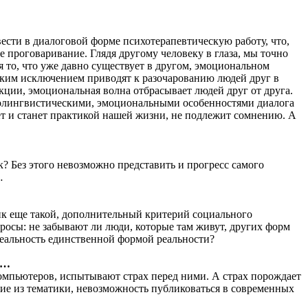
вести в диалоговой форме психотерапевтическую работу, что,
проговаривание. Глядя другому человеку в глаза, мы точно
я то, что уже давно существует в другом, эмоциональном
едким исключением приводят к разочарованию людей друг в
укции, эмоциональная волна отбрасывает людей друг от друга.
ихолингвистическими, эмоциональными особенностями диалога
ет и станет практикой нашей жизни, не подлежит сомнению. А
ек? Без этого невозможно представить и прогресс самого
…
ник еще такой, дополнительный критерий социального
просы: не забывают ли люди, которые там живут, других форм
реальность единственной формой реальности?
и…
компьютеров, испытывают страх перед ними. А страх порождает
ие из тематики, невозможность публиковаться в современных