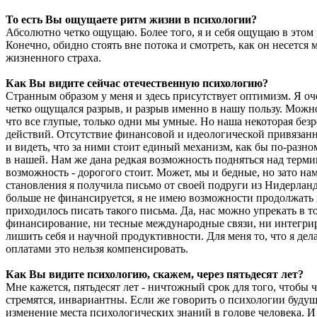
То есть Вы ощущаете ритм жизни в психологии?
Абсолютно четко ощущаю. Более того, я и себя ощущаю в этом 
Конечно, обидно стоять вне потока и смотреть, как он несется
жизненного страха.
Как Вы видите сейчас отечественную психологию?
Странным образом у меня и здесь присутствует оптимизм. Я оче
четко ощущался разрыв, и разрыв именно в нашу пользу. Можно 
что все глупые, только одни мы умные. Но наша некоторая безр
действий. Отсутствие финансовой и идеологической привязанн
и видеть, что за ними стоит единый механизм, как бы по-разн
в нашей. Нам же дана редкая возможность подняться над терми
возможность - дорогого стоит. Может, мы и бедные, но зато н
становления я получила письмо от своей подруги из Нидерланд
больше не финансируется, я не имею возможности продолжать 
приходилось писать такого письма. Да, нас можно упрекать в т
финансирование, ни тесные международные связи, ни интегриро
лишить себя и научной продуктивности. Для меня то, что я дела
оплатами это нельзя компенсировать.
Как Вы видите психологию, скажем, через пятьдесят лет?
Мне кажется, пятьдесят лет - ничтожный срок для того, чтобы
стремятся, инвариантны. Если же говорить о психологии будуще
изменение места психологических знаний в голове человека. И