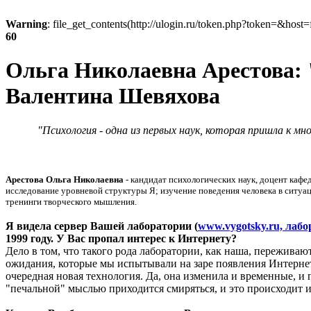
Warning
: file_get_contents(http://ulogin.ru/token.php?token=&host=f
60
Ольга Николаевна Арестова: 
Валентина Шевяхова
"Психология - одна из первых наук, которая пришла к
Арестова Ольга Николаевна
- кандидат психологических наук, доцент каф
исследование уровневой структуры Я; изучение поведения человека в ситуа
тренинги творческого мышления.
Я видела сервер Вашей лаборатории (
www.vygotsky.ru, лаб
1999 году. У Вас пропал интерес к Интернету?
Дело в том, что такого рода лаборатории, как наша, переживают
ожидания, которые мы испытывали на заре появления Интернета
очередная новая технология. Да, она изменила и временные, и
"печальной" мыслью приходится смиряться, и это происходит 