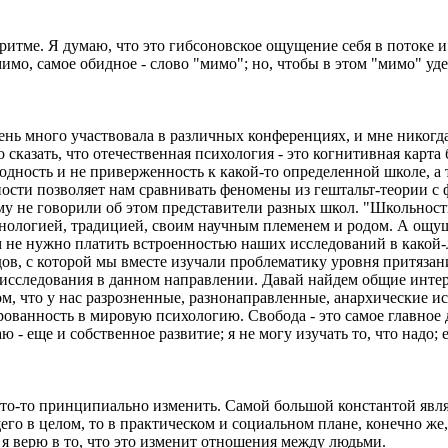
ритме. Я думаю, что это гибсоновское ощущение себя в потоке и
 мимо, самое обидное - слово "мимо"; но, чтобы в этом "мимо" 
нь много участвовала в различных конференциях, и мне никогда н
сказать, что отечественная психология - это когнитивная карта 
одность и не приверженность к какой-то определенной школе, а 
ости позволяет нам сравнивать феномены из гештальт-теории с ф
ому не говорили об этом представители разных школ. "Школьност
нологией, традицией, своим научным племенем и родом. А ощуща
ам не нужно платить встроенностью наших исследований в какой-
ов, с которой мы вместе изучали проблематику уровня притязани
исследования в данном направлении. Давай найдем общие интере
ом, что у нас разрозненные, разнонаправленные, анархические ис
ванность в мировую психологию. Свобода - это самое главное до
ю - еще и собственное развитие; я не могу изучать то, что надо
 что-то принципиально изменить. Самой большой константой явл
го в целом, то в практическом и социальном плане, конечно же, 
 я верю в то, что это изменит отношения между людьми.