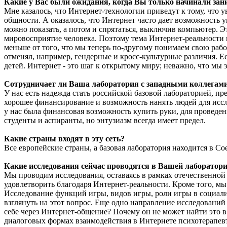
Какие у Вас были ожидания, когда Вы только начинали зан
Мне казалось, что Интернет-технологии приведут к тому, что 
общности. А оказалось, что Интернет часто дает возможность 
можно показать, а потом и спрятаться, выключив компьютер. Эт
мировосприятие человека. Поэтому тема Интернет-реальности п
меньше от того, что мы теперь по-другому понимаем свою работу.
отменял, например, гендерные и кросс-культурные различия. Е
детей. Интернет - это шаг к открытому миру; неважно, что мы
Сотрудничает ли Ваша лаборатория с западными коллегами, 
У нас есть надежда стать российской базовой лабораторией, п
хорошее финансирование и возможность нанять людей для иссл
у нас была финансовая возможность купить руки, для проведен
студенты и аспиранты, но энтузиазм всегда имеет предел.
Какие страны входят в эту сеть?
Все европейские страны, а базовая лаборатория находится в С
Какие исследования сейчас проводятся в Вашей лаборатор
Мы проводим исследования, оставаясь в рамках отечественной 
удовлетворить благодаря Интернет-реальности. Кроме того, м
Исследование функций игры, видов игры, роли игры в социали
взглянуть на этот вопрос. Еще одно направление исследований 
себе через Интернет-общение? Почему он не может найти это 
диалоговых формах взаимодействия в Интернете психотерапевт