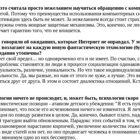
 это считала просто нежеланием научиться обращению с комп
той. Потому что преимущества использования компьютерных сис
отивации здесь быть не может. За нежеланием всегда стоит стр
 нужны очень мощные защитные механизмы. Это, конечно, не лень,
учает гарантию того, что не впишется.
ы говорили об ожиданиях, которые Интернет не оправдал. У м
 возлагают на каждую новую фантастическую технологию (будь
ожидания утопичны?
еет свой предел… но одновременно его и не имеет. По счастью, 
роблема: становятся ли люди в процессе социализации одинаков
льность, различие, уникальность. Но что такое индивидуализаци
льности. Да, мы разные, но нам от этого не хуже, а лучше. Это в
яться друг от друга. В этом и состоит диалектика отношений. Кс
огии ничего не происходит, и, может быть, психологии скоро 
имистические позиции - атавизм детского убеждения: "Я есть пуп
понимает, что после его исчезновения ничего не изменится. Я лич
ция по поводу развития в целом. Да, конечно, бывают плато, па
ой трагедии выйти обновленным. Парадокс этих событий в том, 
планомерное нарастание кирпичей, увеличение количества этажей 
виде статей или нет, но оно продвигает человека в понимании с
ак минимум одно из них бессмертно.