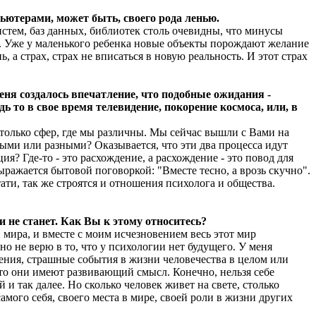
ьютерами, может быть, своего рода ленью.
тем, баз данных, библиотек столь очевидны, что минусы
ах. Уже у маленького ребенка новые объекты порождают желание
 а страх, страх не вписаться в новую реальность. И этот страх
еня создалось впечатление, что подобные ожидания -
 то в свое время телевидение, покорение космоса, или, в
столько сфер, где мы различны. Мы сейчас вышли с Вами на
ыми или разными? Оказывается, что эти два процесса идут
я? Где-то - это расхождение, а расхождение - это повод для
ыражается бытовой поговоркой: "Вместе тесно, а врозь скучно".
тати, так же строятся и отношения психолога и общества.
и не станет. Как Вы к этому относитесь?
 мира, и вместе с моим исчезновением весь этот мир
но не верю в то, что у психологии нет будущего. У меня
дения, страшные события в жизни человечества в целом или
что они имеют развивающий смысл. Конечно, нельзя себе
и так далее. Но сколько человек живет на свете, столько
амого себя, своего места в мире, своей роли в жизни других