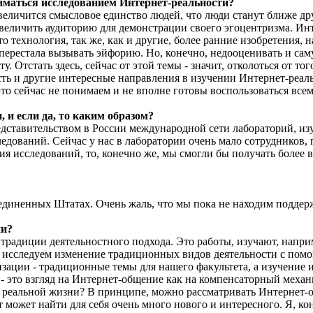
иматься исследованием Интернет-реальности?
увеличится смысловое единство людей, что люди станут ближе др
увеличить аудиторию для демонстрации своего эгоцентризма. Инт
о технология, так же, как и другие, более ранние изобретения, 
ерестала вызывать эйфорию. Но, конечно, недооценивать и саму 
 Отстать здесь, сейчас от этой темы - значит, отколоться от тог
сть и другие интересные направления в изучении Интернет-реал
 это сейчас не понимаем и не вполне готовы воспользоваться вс
и если да, то каким образом?
редставительством в России международной сети лабораторий, и
едований. Сейчас у нас в лаборатории очень мало сотрудников,
ия исследований, то, конечно же, мы смогли бы получать более 
оединенных Штатах. Очень жаль, что мы пока не находим поддер
ии?
традиции деятельностного подхода. Это работы, изучают, напри
ы исследуем изменение традиционных видов деятельности с пом
зации - традиционные темы для нашего факультета, а изучение
- это взгляд на Интернет-общение как на компенсаторный механи
в реальной жизни? В принципе, можно рассматривать Интернет-
 может найти для себя очень много нового и интересного. Я, к