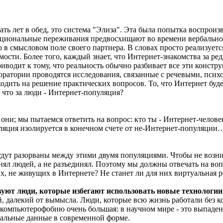
ть лет в обед, это система "Элиза". Эта была попытка воспроиз
оциональные переживания предвосхищают во времени вербальное 
 в смысловом поле своего партнера. В словах просто реализуетс
мости. Более того, каждый знает, что Интернет-знакомства за р
иводит к тому, что реальность обычно разбивает все эти констр
боратории проводятся исследования, связанные с речевыми, пс
одить на решение практических вопросов. То, что Интернет буд
 что за люди - Интернет-популяция?
е они; мы пытаемся ответить на вопрос: кто ты - Интернет-челов
уляция изолируется в конечном счете от не-Интернет-популяции
и будут разорваны между этими двумя популяциями. Чтобы не воз
нял людей, а не разъединял. Поэтому мы должны отвечать на во
х, не живущих в Интернете? Не станет ли для них виртуальная 
уют люди, которые избегают использовать новые технологи
й, далекий от вымысла. Люди, которые всю жизнь работали без 
 компьютерофобию очень большая: в научном мире - это выпаден
тальные данные в современной форме.