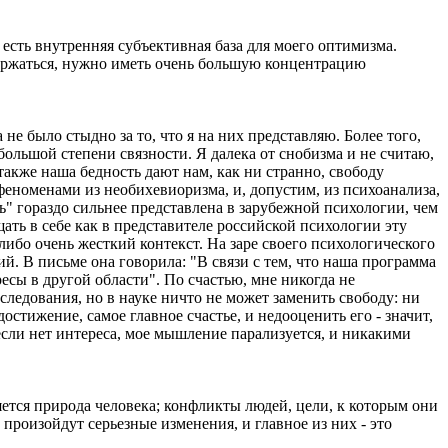
 есть внутренняя субъективная база для моего оптимизма.
удержаться, нужно иметь очень большую концентрацию
е было стыдно за то, что я на них представляю. Более того,
большой степени связности. Я далека от снобизма и не считаю,
также наша бедность дают нам, как ни странно, свободу
еноменами из необихевиоризма, и, допустим, из психоанализа,
ь" гораздо сильнее представлена в зарубежной психологии, чем
ть в себе как в представителе российской психологии эту
либо очень жесткий контекст. На заре своего психологического
й. В письме она говорила: "В связи с тем, что наша программа
сы в другой области". По счастью, мне никогда не
следования, но в науке ничто не может заменить свободу: ни
стижение, самое главное счастье, и недооценить его - значит,
; если нет интереса, мое мышление парализуется, и никакими
яется природа человека; конфликты людей, цели, к которым они
произойдут серьезные изменения, и главное из них - это