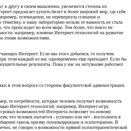
уг к другу в своем мышлении, увеличится степень их
ернет предлагает купить билет в более широкий мир, где себя
например, телевидение, не перевернула сознание и
тематику, и нашу лабораторию нельзя; ее важность не стала
о, что происходит во всем мире. Тем более, что никто не
ьности: например, влияние Интернет-технологий на развитие
еми этими возможностями.
зучающих Интернет. Если мы этого добьемся, то получим
 при этом каждый из нас одновременно еще преподает. Если бы
внушительные результаты. Пока у нас на энтузиазме работают
жки в этом вопросе со стороны факультетской администрации.
мер, те потребности, которые человек получает возможность
ощью Интернет-технологий, например, Интернет-игру.
 игровых возможностей Интернета позволяет по-новому
зм; что человек пытается - успешно или нет - восполнить в
общение сквозь призму психокоррекции и психотерапии. В
онечно, не говорю о возможности прямой психотерапевтической