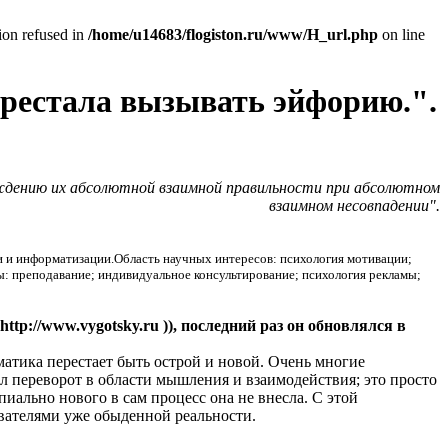
tion refused in
/home/u14683/flogiston.ru/www/H_url.php
on line
ерестала вызывать эйфорию.".
ерждению их абсолютной взаимной правильности при абсолютном
взаимном несовпадении".
и и информатизации.Область научных интересов: психология мотивации;
ы: преподавание; индивидуальное консультирование; психология рекламы;
http://www.vygotsky.ru
)), последний раз он обновлялся в
ематика перестает быть острой и новой. Очень многие
л переворот в области мышления и взаимодействия; это просто
иально нового в сам процесс она не внесла. С этой
ователями уже обыденной реальности.