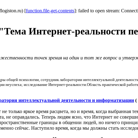
logiston.ru) [
function.file-get-contents
]: failed to open stream: Connec
"Тема Интернет-реальности п
 множественности точек зрения на один и тот же вопрос и утв
едры общей психологии, сотрудник лаборатории интеллектуальной деятельност
ции неуспеха; исследование Интернет-реальности.Область практической работ
оратория интеллектуальной деятельности и информатизации
(
 не только яркое время расцвета, но и время, когда выбранная т
, не оправдались. Теперь людям ясно, что Интернет не соверши
 пространственные границы в общении людей, но ничего принцип
именно сейчас. Наступило время, когда мы должны стать исслед