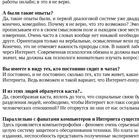
работы онлайн; в это я не верю.
А были такие опыты?
Да, такие опыты были, и первой диалоговой системе уже двадца
конечно, комедийно. Почему я не верю, что это возможно? Эм
прописываем его в своем смысловом поле и находим свое место
измерении. Очень часто в словах вообще нет никакой необходи
друге. Ориентация только на вербальные, осмысленные вехи пр
Конечно, это не отменяет важность природы слов. В нашей ла
через Интернет. Современная психология обязана и должна вых
значит, мы должны как психологи внимательно изучать вопрос:
Вы имеете в виду тех, кто постоянно сидит в чатах?
И постоянно, и не постоянно; сколько тех, кто там живет, каки
Интернета. Ведь возможен и такой вариант, что Интернет-поп
И из этих людей образуется каста?..
Да, своеобразная каста, вплоть до того, что социальные связ
разделения людей, необходимо, чтобы Интернет все-таки соеди
человеческих отношений? Не оторвутся ли они от нас остальны
Параллельно с фанатами компьютеров и Интернета существ
Здесь проявляется компьютерофобия - феномен очень серьезны
целую систему защитного обесценивания техники. Но плата за
изданиях, неспособность представить полученные эксперимен