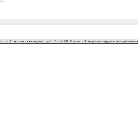
..
истон: Психология из первых рук" 1998-2008.
О проекте
По вопросам сотрудничества обращайтесь н