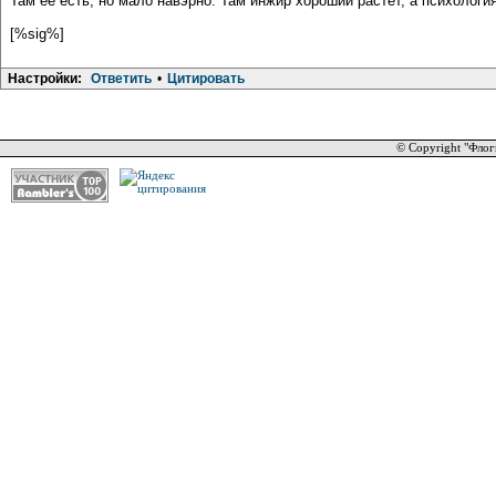
Там её есть, но мало навэрно. Там инжир хороший растёт, а психология
[%sig%]
Настройки:
Ответить
•
Цитировать
© Copyright "Флог