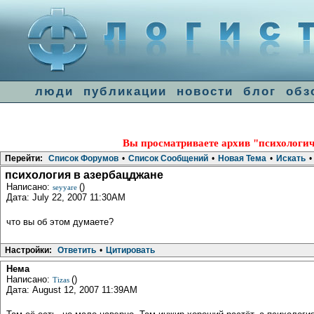
люди
публикации
новости
блог
обз
Вы просматриваете архив "психологич
Перейти:
Список Форумов
•
Список Сообщений
•
Новая Тема
•
Искать
•
психология в азербацджане
Написано:
()
seyyare
Дата: July 22, 2007 11:30AM
что вы об этом думаете?
Настройки:
Ответить
•
Цитировать
Нема
Написано:
()
Tizas
Дата: August 12, 2007 11:39AM