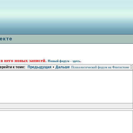
екте
 в него новых записей.
.
Новый форум - здесь
:
ерейти к теме:
Предыдущая
•
Дальше
Психологический форум на Флогистоне