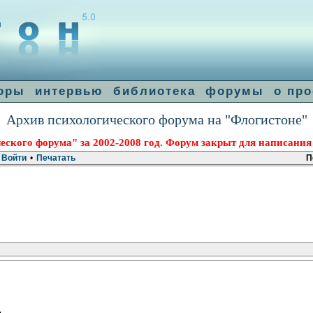
оры
интервью
библиотека
форумы
о про
Архив психологического форума на "Флогистоне"
еского форума" за 2002-2008 год. Форум закрыт для написания
Войти
•
Печатать
П