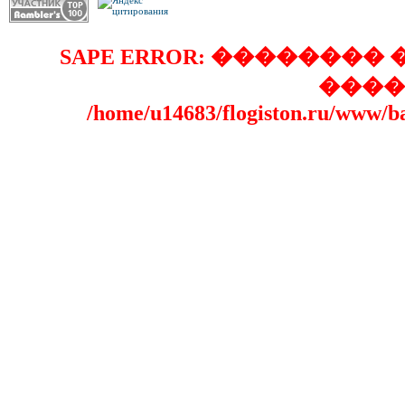
SAPE ERROR: �������
����
/home/u14683/flogiston.ru/www/b