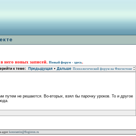
екте
 в него новых записей.
.
Новый форум - здесь
:
ерейти к теме:
Предыдущая
•
Дальше
Психологический форум на Флогистоне
м путем не решаются. Во-вторых, взял бы парочку уроков. То и другое
сюда.
konstantin@flogiston.ru
а адрес