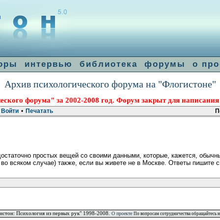
оры
интервью
библиотека
форумы
о про
Архив психологического форума на "Флогистоне"
еского форума" за 2002-2008 год. Форум закрыт для написания
Войти
•
Печатать
П
остаточно простых вещей со своими данными, которые, кажется, обычны
 во всяком случае) также, если вы живете не в Москве. Ответы пишите 
истон: Психология из первых рук" 1998-2008.
О проекте
По вопросам сотрудничества обращайтесь н