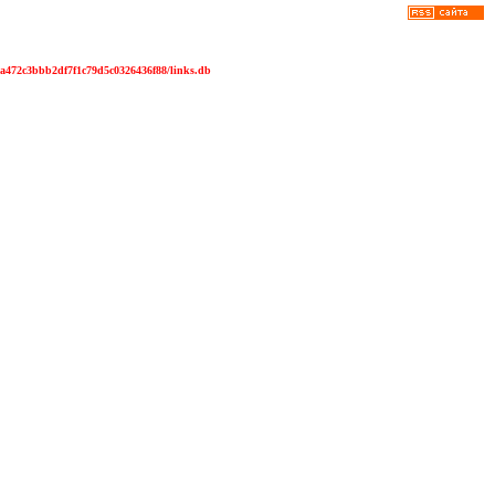
2df7f1c79d5c0326436f88/links.db