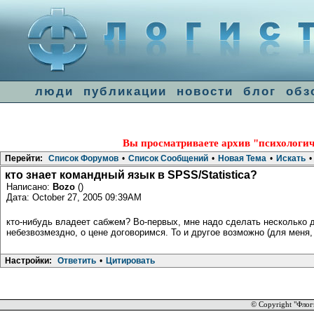
люди
публикации
новости
блог
обз
Вы просматриваете архив "психологич
Перейти:
Список Форумов
•
Список Сообщений
•
Новая Тема
•
Искать
•
кто знает командный язык в SPSS/Statistica?
Написано:
Bozo
()
Дата: October 27, 2005 09:39AM
кто-нибудь владеет сабжем? Во-первых, мне надо сделать несколько д
небезвозмездно, о цене договоримся. То и другое возможно (для меня,
Настройки:
Ответить
•
Цитировать
© Copyright "Флог