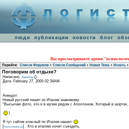
люди
публикации
новости
блог
обз
Вы просматриваете архив "психологич
Перейти:
Список Форумов
•
Список Сообщений
•
Новая Тема
•
Искать
•
Поговорим об отдыхе?
Написано:
()
Авиатор
Дата: February 27, 2005 02:34AM
Анекдот:
Новый русский пишет из Италии знакомому:
"Высылаю фото, это я в музее рядом с Аполлоном. Который в шортах, 
)
Я тут сайтик класный по Италии нашел
[
] . Кто в италию хочет съездить,
www.centra.ru