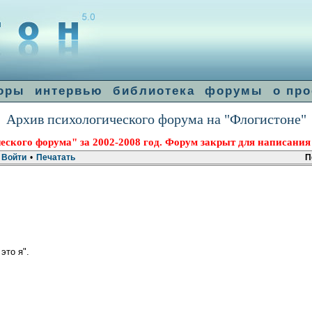
оры
интервью
библиотека
форумы
о про
Архив психологического форума на "Флогистоне"
еского форума" за 2002-2008 год. Форум закрыт для написания
Войти
•
Печатать
П
это я".