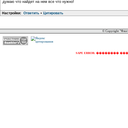
думаю что найдет на нем все что нужно!
Настройки:
Ответить
•
Цитировать
© Copyright "Флог
SAPE ERROR: �������� �������