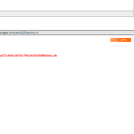
konstantin@flogiston.ru
а адрес
2df7f1c79d5c0326436f88/links.db