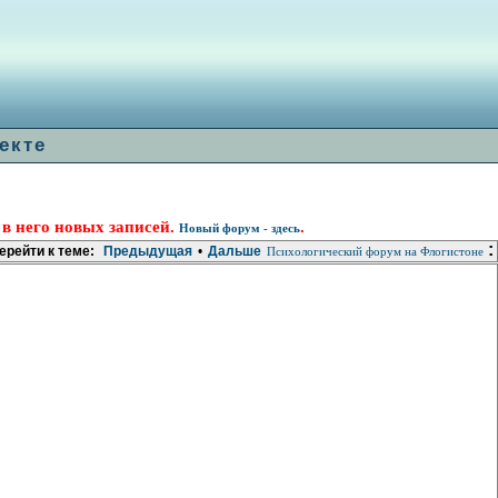
екте
 в него новых записей.
.
Новый форум - здесь
:
ерейти к теме:
Предыдущая
•
Дальше
Психологический форум на Флогистоне