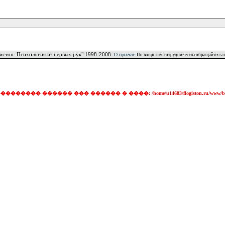
истон: Психология из первых рук" 1998-2008.
О проекте
По вопросам сотрудничества обращайтесь н
���� ������ ��� ������ � ����: /home/u14683/flogiston.ru/www/ba472c3bbb