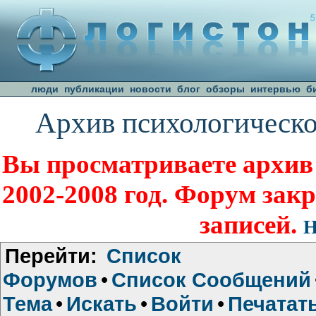
люди
публикации
новости
блог
обзоры
интервью
б
Архив психологическо
Вы просматриваете архив
2002-2008 год. Форум зак
записей.
Н
Перейти:
Список
Форумов
•
Список Сообщений
Тема
•
Искать
•
Войти
•
Печатат