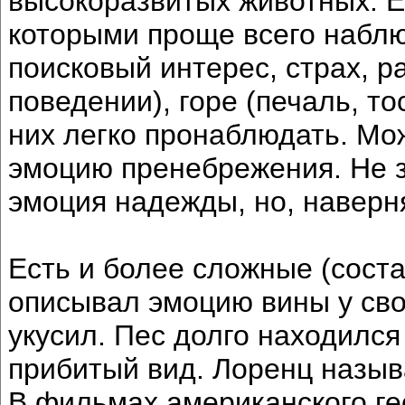
высокоразвитых животных. Ес
которыми проще всего наблюд
поисковый интерес, страх, р
поведении), горе (печаль, то
них легко пронаблюдать. Мо
эмоцию пренебрежения. Не з
эмоция надежды, но, наверня
Есть и более сложные (сост
описывал эмоцию вины у свое
укусил. Пес долго находился
прибитый вид. Лоренц назыв
В фильмах американского ге