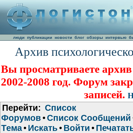
люди
публикации
новости
блог
обзоры
интервью
б
Архив психологическо
Вы просматриваете архив
2002-2008 год. Форум зак
записей.
Н
Перейти:
Список
Форумов
•
Список Сообщений
Тема
•
Искать
•
Войти
•
Печатат