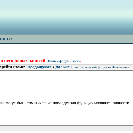
екте
 в него новых записей.
.
Новый форум - здесь
:
ерейти к теме:
Предыдущая
•
Дальше
Психологический форум на Флогистоне
акие могут быть соматические последствия функционирования личности