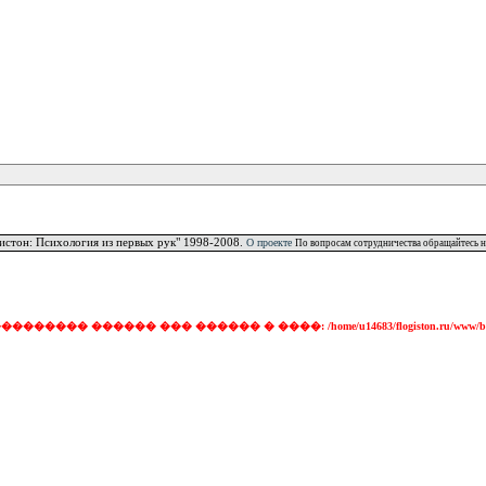
истон: Психология из первых рук" 1998-2008.
О проекте
По вопросам сотрудничества обращайтесь н
���� ������ ��� ������ � ����: /home/u14683/flogiston.ru/www/ba472c3bbb