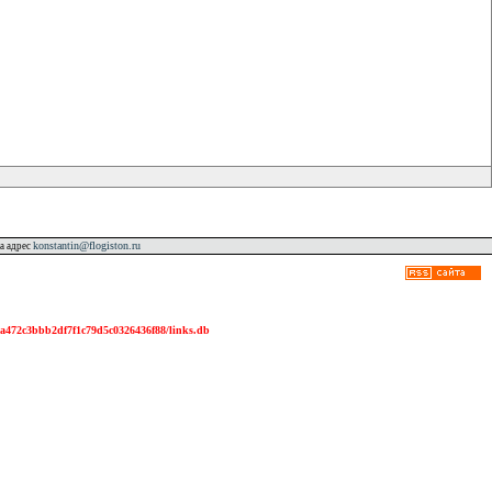
konstantin@flogiston.ru
а адрес
2df7f1c79d5c0326436f88/links.db