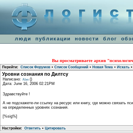
люди
публикации
новости
блог
обз
Вы просматриваете архив "психологич
Перейти:
Список Форумов
•
Список Сообщений
•
Новая Тема
•
Искать
•
Уровни сознания по Дилтсу
Написано:
()
Alan
Дата: June 16, 2006 02:21PM
Здравствуйте !
А не подскажете-ли ссылку на ресурс или книгу, где можно связать п
на определенных уровнях сознания.
[%sig%]
Настройки:
Ответить
•
Цитировать