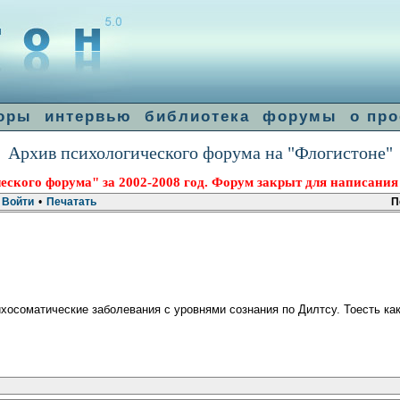
оры
интервью
библиотека
форумы
о про
Архив психологического форума на "Флогистоне"
еского форума" за 2002-2008 год. Форум закрыт для написания
Войти
•
Печатать
П
сихосоматические заболевания с уровнями сознания по Дилтсу. Тоесть к