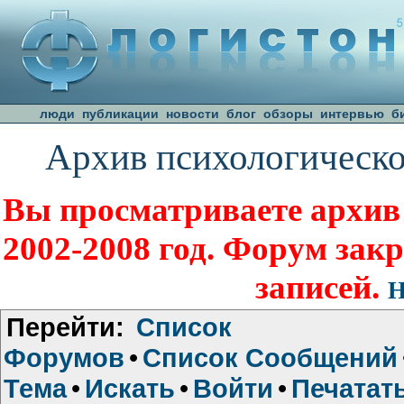
люди
публикации
новости
блог
обзоры
интервью
б
Архив психологическо
Вы просматриваете архив
2002-2008 год. Форум зак
записей.
Н
Перейти:
Список
Форумов
•
Список Сообщений
Тема
•
Искать
•
Войти
•
Печатат