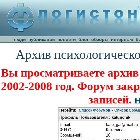
люди
публикации
новости
блог
обзоры
интервью
б
Архив психологическо
Вы просматриваете архив
2002-2008 год. Форум зак
записей.
Н
Перейти:
Список Форумов
•
Список Сооб
Профиль Пользователя : katunchik
Email:
kate_gar@mail.ru
Ф.И.О.:
Катерина
Сообщений:
10