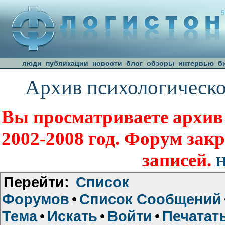
люди
публикации
новости
блог
обзоры
интервью
б
Архив психологическо
Вы просматриваете архив
2002-2008 год. Форум зак
записей.
Н
Перейти:
Список
Форумов
•
Список Сообщений
Тема
•
Искать
•
Войти
•
Печатат