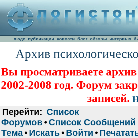
люди
публикации
новости
блог
обзоры
интервью
б
Архив психологическо
Вы просматриваете архив
2002-2008 год. Форум зак
записей.
Н
Перейти:
Список
Форумов
•
Список Сообщений
Тема
•
Искать
•
Войти
•
Печатат