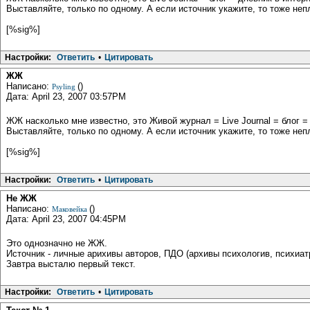
Выставляйте, только по одному. А если источник укажите, то тоже непл
[%sig%]
Настройки:
Ответить
•
Цитировать
ЖЖ
Написано:
()
Psyling
Дата: April 23, 2007 03:57PM
ЖЖ насколько мне известно, это Живой журнал = Live Journal = блог =
Выставляйте, только по одному. А если источник укажите, то тоже непл
[%sig%]
Настройки:
Ответить
•
Цитировать
Не ЖЖ
Написано:
()
Маковейка
Дата: April 23, 2007 04:45PM
Это однозначно не ЖЖ.
Источник - личные арихивы авторов, ПДО (архивы психологив, психиатр
Завтра высталю первый текст.
Настройки:
Ответить
•
Цитировать