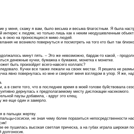
ние у меня, скажу я вам, было весьма и весьма благостным. Я была нас
й интерес к людям, но только лишь как к неким неодушевленным объект
ть в окно на проносящихся мимо людей.
елания не возникло повернуться и посмотреть на того кто был так близко
олжалось минут пять. – Это же невозможно, бардак-то какой, - продол
аться денежные кучки, бумажка к бумажке, монетка к монетке.
может быть произойдет всего-навсего коллапс?
следовало. Кучки все также лежали на своих местах. Я решила не размы
учка явно повернулась ко мне и сверлит меня взглядом в упор. Я же, на
а.
м, а в свете того, что в последнее время в моей голове буйствовала се
нтуитивно дернулась к предполагаемому месту дислокации насекомого.
ительной паузы добавила, - вдруг это клещ.
у же еще один и замерло.
я в пальцах жертву.
 пальцы-сосиски, не зная чему более поразиться непосредственности н
сик!
е ее пушилась высокая светлая прическа, а на губах играла широкая п
й долгоносик.