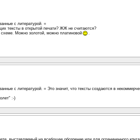
занные с литературой. =
щих тексты в открытой печати? ЖЖ не считаются?
о схеме. Можно золотой, можно платиновой
.
занные с литературой. = Это значит, что тексты создаются в некоммерче
лет" :-)
рнете, выставляемый на всебощее обозрение или для ограниченного круга