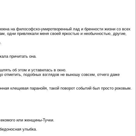
троена на философско-умиротворенный лад и бренности жизни со всех
ам, одни привлекали меня своей яркостью и необычностью, другие,
.
жала причитать она.
шлять об этом и уставилась в окно.
до отметить, подобных взглядов не выношу совсем, отчего даже
зонная клещевая паранойя, такой поворот событий был просто роковым.
асекомого или женщины-Тучки.
обедоносная улыбка.