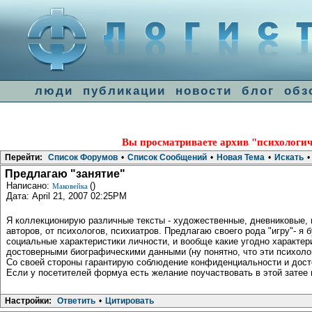
люди
публикации
новости
блог
обз
Вы просматриваете архив "психологич
Перейти:
Список Форумов
•
Список Сообщений
•
Новая Тема
•
Искать
•
Предлагаю "занятие"
Написано:
()
Маковейка
Дата: April 21, 2007 02:25PM
Я коллекционирую различные тексты - художественные, дневниковые, п
авторов, от психологов, психиатров. Предлагаю своего рода "игру"- я
социальные характеристики личности, и вообще какие угодно характер
достоверными биографическими данными (ну понятно, что эти психол
Со своей стороны гарантирую соблюдение конфиденциальности и дост
Если у посетителей формуа есть желание поучаствовать в этой затее в к
Настройки:
Ответить
•
Цитировать