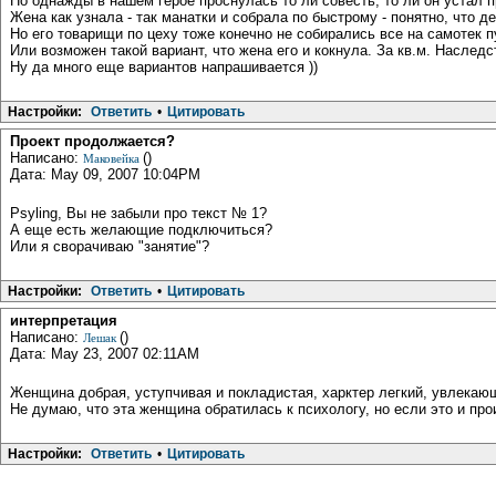
Но однажды в нашем герое проснулась то ли совесть, то ли он устал пр
Жена как узнала - так манатки и собрала по быстрому - понятно, что д
Но его товарищи по цеху тоже конечно не собирались все на самотек п
Или возможен такой вариант, что жена его и кокнула. За кв.м. Наследс
Ну да много еще вариантов напрашивается ))
Настройки:
Ответить
•
Цитировать
Проект продолжается?
Написано:
()
Маковейка
Дата: May 09, 2007 10:04PM
Psyling, Вы не забыли про текст № 1?
А еще есть желающие подключиться?
Или я сворачиваю "занятие"?
Настройки:
Ответить
•
Цитировать
интерпретация
Написано:
()
Лешак
Дата: May 23, 2007 02:11AM
Женщина добрая, уступчивая и покладистая, харктер легкий, увлекающ
Не думаю, что эта женщина обратилась к психологу, но если это и про
Настройки:
Ответить
•
Цитировать