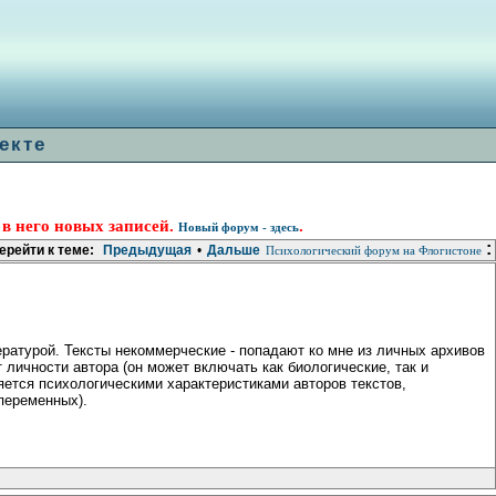
екте
 в него новых записей.
.
Новый форум - здесь
:
ерейти к теме:
Предыдущая
•
Дальше
Психологический форум на Флогистоне
ературой. Тексты некоммерческие - попадают ко мне из личных архивов
 личности автора (он может включать как биологические, так и
яется психологическими характеристиками авторов текстов,
переменных).