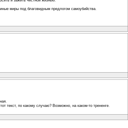
росить и зажить честной жизнью.
 в иные миры под благовидным предлогом самоубийства.
ная.
тот текст, по какому случаю? Возможно, на каком-то трененге.