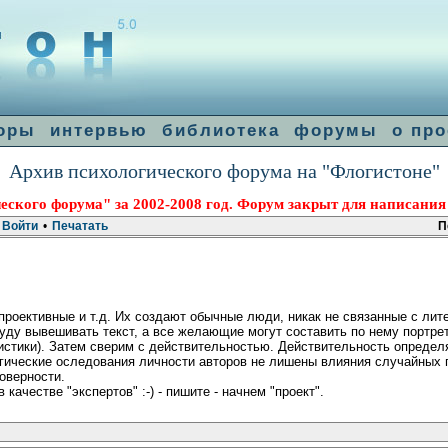
оры
интервью
библиотека
форумы
о про
Архив психологического форума на "Флогистоне"
еского форума" за 2002-2008 год. Форум закрыт для написания
Войти
•
Печатать
П
роективные и т.д. Их создают обычные люди, никак не связанные с лит
 буду вывешивать текст, а все желающие могут составить по нему портрет
истики). Затем сверим с действительностью. Действительность определ
огические оследования личности авторов не лишены влияния случайных 
оверности.
ачестве "экспертов" :-) - пишите - начнем "проект".