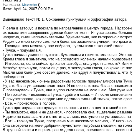
Текст № 1
Написано:
()
Маковейка
Дата: April 24, 2007 09:01PM
Вывешиваю Текст № 1. Сохранена пунктуация и орфография автора.
Я села в автобус и поехала по направлению к центру города. Настрое
их пакостями совершенно далеки были от меня. Я чувствовала большо
напротив, были непримечательны. Удивительно, как интересно смотре
Рядом со мной кто-то сел, но я была так захвачена улицей, что даже ж
- Господи, всю мелочь у вас собрала, - услышала я женский голос.
- Тучка, - подумала я.
Тучка начала усилено шуршать бумажками и греметь мелочью. Это прод
Краем глаза я заметила, что на соседских коленках начали образовыв
- Интересно, если сейчас тряханет автобус, она умрет на месте? Или 
Автобус тряхануло, потом еще раз, я зажмурила глаза, но крика не по
Мысли мои были уже совсем далеко, как вдруг я почувствовала, что Т
побледнела.
- У вас насекомое, - очень радостным голосом продекламировала Тучк
Ну, это была уж совсем злая тема. Я не очень готова была к насекомы
Я повернулась к Тучке, она в упор смотрела на мою шею. Моя рука и
- Не трогайте, - возвопила Тучка, - дайте я сама. – И после многознач
Я почувствовала, как сердце мое сделало сильный толчок, потом сраз
- Все, – пронеслось в голове.
Тучка протянула свою пухлую конечность и сняла нечто с моей шеи.
- Ты посмотри, еще и не давится, - посетовала она, тщательно размина
Я даже не нашлась что и ответить, а лишь исступленно уставилась на
- Вот! – гаркнула Тучка, предъявив мне насекомое месиво, - У него - но
Она смотрела на меня добрыми лучистыми голубыми глазами, на голов
В трупной каше я и впрямь разглядела носик, опечалившись - невинны