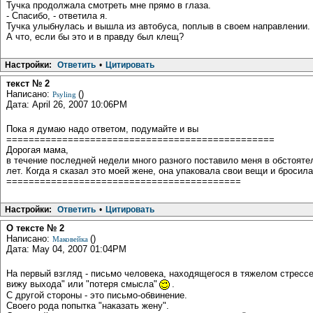
Тучка продолжала смотреть мне прямо в глаза.
- Спасибо, - ответила я.
Тучка улыбнулась и вышла из автобуса, поплыв в своем направлении.
А что, если бы это и в правду был клещ?
Настройки:
Ответить
•
Цитировать
текст № 2
Написано:
()
Psyling
Дата: April 26, 2007 10:06PM
Пока я думаю надо ответом, подумайте и вы
================================================
Дорогая мама,
в течение последней недели много разного поставило меня в обстоятел
лет. Когда я сказал это моей жене, она упаковала свои вещи и бросила
==========================================
Настройки:
Ответить
•
Цитировать
О тексте № 2
Написано:
()
Маковейка
Дата: May 04, 2007 01:04PM
На первый взгляд - письмо человека, находящегося в тяжелом стрессе
вижу выхода" или "потеря смысла"
.
С другой стороны - это письмо-обвинение.
Своего рода попытка "наказать жену".