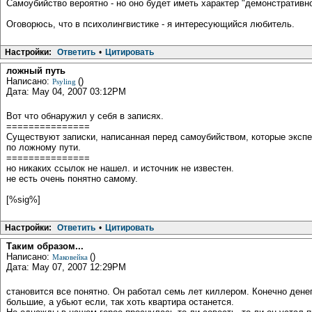
Самоубийство вероятно - но оно будет иметь характер "демонстративно
Оговорюсь, что в психолингвистике - я интересующийся любитель.
Настройки:
Ответить
•
Цитировать
ложный путь
Написано:
()
Psyling
Дата: May 04, 2007 03:12PM
Вот что обнаружил у себя в записях.
===============
Существуют записки, написанная перед самоубийством, которые экспер
по ложному пути.
===============
но никаких ссылок не нашел. и источник не известен.
не есть очень понятно самому.
[%sig%]
Настройки:
Ответить
•
Цитировать
Таким образом...
Написано:
()
Маковейка
Дата: May 07, 2007 12:29PM
становится все понятно. Он работал семь лет киллером. Конечно денег 
большие, а убьют если, так хоть квартира останется.