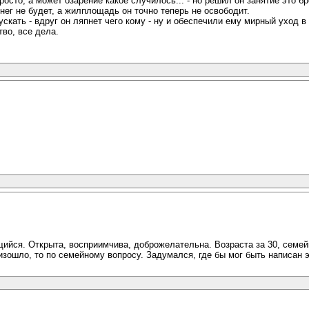
осто, а может озарение какое случилось... - но решил он занятие это б
енег не будет, а жилплощадь он точно теперь не освободит.
ускать - вдруг он ляпнет чего кому - ну и обеспечили ему мирный уход
тво, все дела.
ийся. Открыта, восприимчива, доброжелательна. Возраста за 30, семей
изошло, то по семейному вопросу. Задумался, где бы мог быть написан э