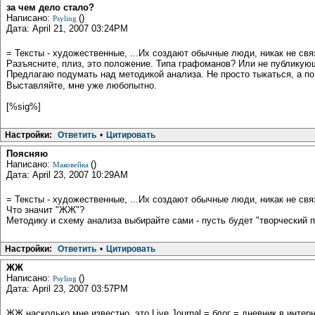
за чем дело стало?
Написано:
()
Psyling
Дата: April 21, 2007 03:24PM
= Тексты - художественные, ...Их создают обычные люди, никак не свя
Разъясните, плиз, это положение. Типа графоманов? Или не публикую
Предлагаю подумать над методикой анализа. Не просто тыкаться, а п
Выставляйте, мне уже любопытно.
[%sig%]
Настройки:
Ответить
•
Цитировать
Поясняю
Написано:
()
Маковейка
Дата: April 23, 2007 10:29AM
= Тексты - художественные, ...Их создают обычные люди, никак не свя
Что значит "ЖЖ"?
Методику и схему анализа выбирайте сами - пусть будет "творческий по
Настройки:
Ответить
•
Цитировать
ЖЖ
Написано:
()
Psyling
Дата: April 23, 2007 03:57PM
ЖЖ насколько мне известно, это Live Journal = блог = дневник в инте