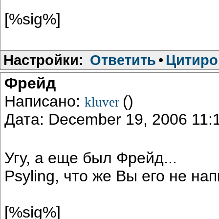
[%sig%]
Настройки:
Ответить
•
Цитиро
Фрейд
Написано:
()
kluver
Дата: December 19, 2006 11
Угу, а еще был Фрейд...
Psyling, что же Вы его не на
[%sig%]