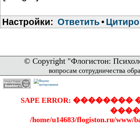
Настройки:
Ответить
•
Цитиро
© Copyright "Флогистон: Психол
вопросам сотрудничества обр
SAPE ERROR: �������
����
/home/u14683/flogiston.ru/www/b