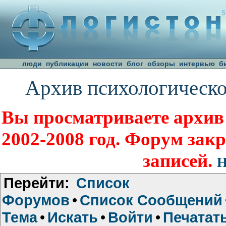
люди
публикации
новости
блог
обзоры
интервью
б
Архив психологическо
Вы просматриваете архив
2002-2008 год. Форум зак
записей.
Н
Перейти:
Список
Форумов
•
Список Сообщений
Тема
•
Искать
•
Войти
•
Печатат