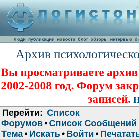
люди
публикации
новости
блог
обзоры
интервью
б
Архив психологическо
Вы просматриваете архив
2002-2008 год. Форум зак
записей.
Н
Перейти:
Список
Форумов
•
Список Сообщений
Тема
•
Искать
•
Войти
•
Печатат