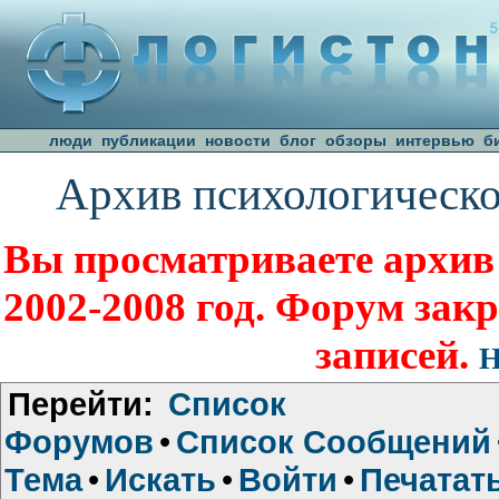
люди
публикации
новости
блог
обзоры
интервью
б
Архив психологическо
Вы просматриваете архив
2002-2008 год. Форум зак
записей.
Н
Перейти:
Список
Форумов
•
Список Сообщений
Тема
•
Искать
•
Войти
•
Печатат