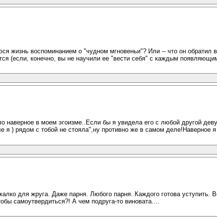
ся жизнь воспоминанием о "чудном мгновеньи"? Или -- что он обратил 
атся (если, конечно, вы не научили ее "вести себя" с каждым появляющи
о наверное в моем эгоизме..Если бы я увидела его с любой другой дев
е я ) рядом с тобой не стояла",ну противно же в самом деле!Наверное я
е жалко для жруга. Даже парня. Любого парня. Каждого готова уступить. 
обы самоутвердиться?! А чем подруга-то виновата....