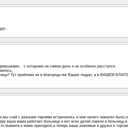
уг...
 девушками... с которыми на самом деле я не особенно расстался.
милось.
ница? Тут проблема не в благородстве Ваших подруг, а в ВАШЕМ БЛАГО
м мы сней с разными парнями встречались и мне ничего нежалко было,пу
меру ваша мама работает больнице и вот всех детей повели в больницу,в
асто бываете,к маме приходите,а теперь ваши знакомые и друзья в торга