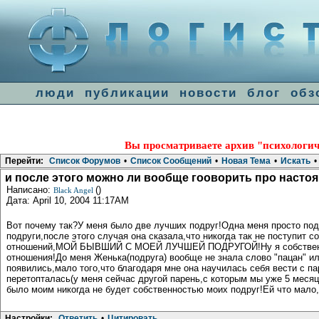
люди
публикации
новости
блог
обз
Вы просматриваете архив "психологич
Перейти:
Список Форумов
•
Список Сообщений
•
Новая Тема
•
Искать
•
и после этого можно ли вообще гооворить про насто
Написано:
()
Black Angel
Дата: April 10, 2004 11:17AM
Вот почему так?У меня было две лучших подруг!Одна меня просто под
подруги,после этого случая она сказала,что никогда так не поступит с
отношений,МОЙ БЫВШИЙ С МОЕЙ ЛУЧШЕЙ ПОДРУГОЙ!Ну я собственница п
отношения!До меня Женька(подруга) вообще не знала слово "пацан" или
появились,мало того,что благодаря мне она научилась себя вести с п
перетопталась(у меня сейчас другой парень,с которым мы уже 5 месяце
было моим никогда не будет собственностью моих подруг!Ей что мало,
Настройки:
Ответить
•
Цитировать