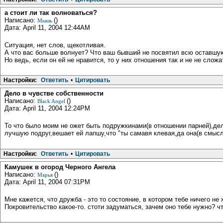
а стоит ли так волноваться?
Написано:
()
Мышь
Дата: April 11, 2004 12:44AM
Ситуация, нет слов, щекотливая.
А что вас больше волнует? Что ваш бывший не посвятил всю оставшую
Но ведь, если он ей не нравится, то у них отношения так и не не слож
Настройки:
Ответить
•
Цитировать
Дело в чувстве собственности
Написано:
()
Black Angel
Дата: April 11, 2004 12:24PM
То что было моим не ожет быть подружкинами(в отношении парней),дел
лучшую подруг,вешает ей лапшу,что "ты самавя клевая,да она(в смысл
Настройки:
Ответить
•
Цитировать
Камушек в огород Черного Ангела
Написано:
()
Марья
Дата: April 11, 2004 07:31PM
Мне кажется, что дружба - это то состояние, в котором тебе ничего н
Покровительство какое-то. стоти задуматься, зачем оно тебе нужно? чт