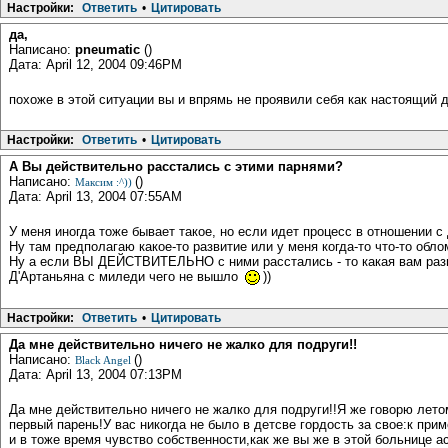
Настройки:
Ответить
•
Цитировать
да,
Написано:
pneumatic
()
Дата: April 12, 2004 09:46PM
похоже в этой ситуации вы и впрямь не проявили себя как настоящий др
Настройки:
Ответить
•
Цитировать
А Вы действительно расстались с этими парнями?
Написано:
()
Максим :^))
Дата: April 13, 2004 07:55AM
У меня иногда тоже бывает такое, но если идет процесс в отношении с
Ну там предполагаю какое-то развитие или у меня когда-то что-то обло
Ну а если ВЫ ДЕЙСТВИТЕЛЬНО с ними расстались - то какая вам раз
Д'Артаньяна с миледи чего не вышло
))
Настройки:
Ответить
•
Цитировать
Да мне действительно ничего не жалко для подруги!!
Написано:
()
Black Angel
Дата: April 13, 2004 07:13PM
Да мне действительно ничего не жалко для подруги!!Я же говорю лето
первый парень!У вас никогда не было в детсве гордость за свое:к при
и в тоже время чувство собственности,как же вы же в этой больнице 