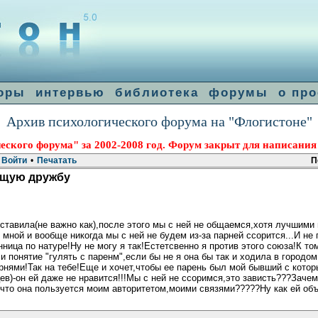
оры
интервью
библиотека
форумы
о про
Архив психологического форума на "Флогистоне"
еского форума" за 2002-2008 год. Форум закрыт для написания
Войти
•
Печатать
П
ящую дружбу
ставила(не важно как),после этого мы с ней не общаемся,хотя лучшими 
о мной и вообще никогда мы с ней не будем из-за парней ссорится...И н
о натуре!Ну не могу я так!Естетсвенно я против этого союза!К тому
 понятие "гулять с паренм",если бы не я она бы так и ходила в городом
арнями!Так на тебе!Еще и хочет,чтобы ее парень был мой бывший с кото
в)-он ей даже не нравится!!!Мы с ней не ссоримся,это зависть???Зачем 
что она пользуется моим авторитетом,моими связями?????Ну как ей объ