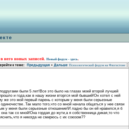
екте
 в него новых записей.
.
Новый форум - здесь
:
ерейти к теме:
Предыдущая
•
Дальше
Психологический форум на Флогистоне
подругами были 5 лет!Все это было на глазах моей второй лучшей
е прошло и года,как в нашу жизни вторгся мой бывший!Он хотел с ней
 же это мой первый парень с которым у меня были серьезные
 одиночестве..Так мало того,что со мной начала общаться у нее связи
рым у меня были серьезные отношение!И ладно бы он ей нравился,я б
она так со мной!Она гордая до жути,а я собственница дикая,то что
яснить,что я никогда не смирюсь с их союзом??