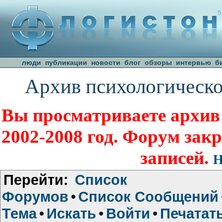
люди
публикации
новости
блог
обзоры
интервью
б
Архив психологическо
Вы просматриваете архив
2002-2008 год. Форум зак
записей.
Н
Перейти:
Список
Форумов
•
Список Сообщений
Тема
•
Искать
•
Войти
•
Печатат