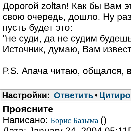
Дорогой zoltan! Как бы Вам э
свою очередь, дошло. Ну ра
пусть будет это:
"не суди, да не судим будеш
Источник, думаю, Вам извест
P.S. Апача читаю, общался,
Настройки:
Ответить
•
Цитиро
Проясните
Написано:
()
Борис Базыма
Дата: January 24, 2004 05:1