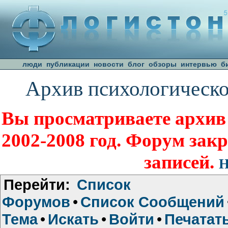
люди
публикации
новости
блог
обзоры
интервью
б
Архив психологическо
Вы просматриваете архив
2002-2008 год. Форум зак
записей.
Н
Перейти:
Список
Форумов
•
Список Сообщений
Тема
•
Искать
•
Войти
•
Печатат