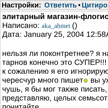
Настройки:
Ответить
•
Цитиро
элитарный магазин-флоги
Написано:
()
aka_ahmet
Дата: January 25, 2004 12:5
нельзя ли поконтретнее? я н
тарнов конечно это СУПЕР!!!
к сожалению я его игнориру
чересчур много пишет
вы уж
чушь, я бы мог также писать,
представляю, целых семьсот
почитайте