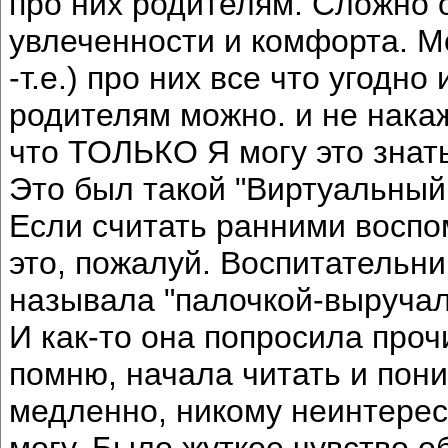
про них родителям. Сложно о
увлеченности и комфорта. М
-т.е.) про них все что угодн
родителям можно. и не накаж
что ТОЛЬКО Я могу это знат
Это был такой "Виртуальный
Если считать ранними воспом
это, пожалуй. Воспитательни
называла "палочкой-выручало
И как-то она попросила прочи
помню, начала читать и пон
медленно, никому неинтерес
могу. Было жуткое чувство о