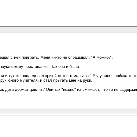
шил с ней поиграть. Меня никто не спрашивал: "А можно?".
 неуклюжему приставанию. Так оно и было.
ли и тут же последовал крик 4-летнего малыша:" У-у-у- меня собака толк
рук юного мучителя, и стал прыгать мне на руки.
как дети держат циплят? Они так "нежно" их сжимают, что те не выдержи