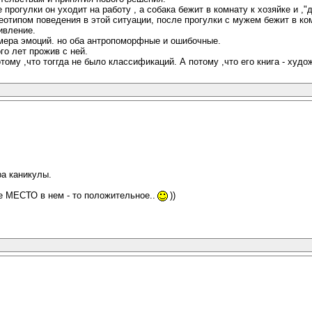
прогулки он уходит на работу , а собака бежит в комнату к хозяйке и ,
типом поведения в этой ситуации, после прогулки с мужем бежит в комна
ивление.
римера эмоций. но оба антропоморфные и ошибочные.
о лет прожив с ней.
ому ,что тоггда не было классификаций. А потому ,что его книга - худ
ра каникулы.
е МЕСТО в нем - то положительное..
))