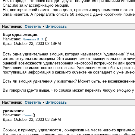
Нечто вроде " Человек находит друга" получается при наличии больш
Спасибо за классификацию эмоций.
Но, повторяю свой намек - одно дело, привести пару примеров в ответ 
оплачивается. А предлагать описть 50 эмоций с даже короткими пример
Настройки:
Ответить
•
Цитировать
Еще одна эмоция.
Написано:
()
Леонтьев В. О.
Дата: October 23, 2003 02:18PM
Есть одна удивительная эмоция, которая называется "удивление".У чел
интеллектуальным эмоциям. Эта эмоция имеет принципиальное отличие 
оценкой возможности удовлетворения некоторой потребности или дости
Удивление не имеет постоянного знака. Удивление может быть приятны
поступившая информация о каком-то объекте не совпадает с уже имею
Есть ли эмоция удивления у животных? Может быть, ее возникновение
Вы говорили где-то выше, что собака может перенять любую эмоцию у с
Настройки:
Ответить
•
Цитировать
удивление
Написано:
()
Cerera
Дата: October 23, 2003 03:25PM
Собаки, к примеру, удивляются , обнаружив на месте чего-то привычно
Что имеет значение ,видимо, для их адаптации к изменившимся обстоя