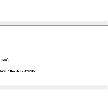
нула".
вают и падают замертво.