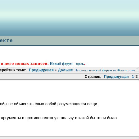
екте
 в него новых записей.
.
Новый форум - здесь
:
ерейти к теме:
Предыдущая
•
Дальше
Психологический форум на Флогистоне
Страниц:
Предыдущая
1
2
чтобы не объяснять само собой разумеющиеся вещи.
 аргументы в противоположную пользу в какой бы то ни было