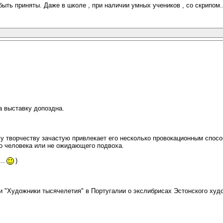
ыть приняты. Даже в школе , при наличии умных учеников , со скрипом..
а выставку допоздна.
 творчеству зачастую привлекает его несколько провокационным спосо
ого человека или не ожидающего подвоха.
..
)
и "Художники тысячелетия" в Португалии о экслибрисах Эстонского худ