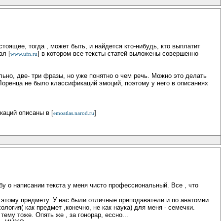
оящее, тогда , может быть, и найдется кто-нибудь, кто выплатит
ал [
] в котором все тексты статей выложены совершенно
www.ufn.ru
льно, две- три фразы, но уже понятно о чем речь. Можно это делать
Лоренца не было классификаций эмоций, поэтому у него в описаниях
каций описаны в [
]
emoatlas.narod.ru
бу о написании текста у меня чисто профессиональный. Все , что
о этому предмету. У нас были отличные преподаватели и по анатомии
логия( как предмет ,конечно, не как наука) для меня - семечки.
ему тоже. Опять же , за гонорар, ессно...