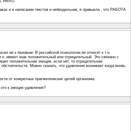
а, ИМХО.
баках и в написании текстов и небездельник, я привыкла , что РАБОТА
ил ее к базовым. В российской психологии ее относят к т.н.
т.п. имеют знак положительный или отрицательный. Это связано с
кает положительная эмоция, если нет, то отрицательная.
обстоятельств. Можно сказать, что удивление возникает когда вновь
сти от конкретных прагматических целей организма.
 это к эмоции удивления?