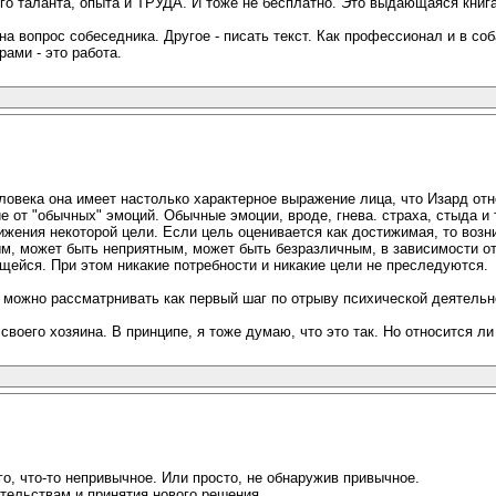
ого таланта, опыта и ТРУДА. И тоже не бесплатно. Это выдающаяся книг
на вопрос собеседника. Другое - писать текст. Как профессионал и в со
ами - это работа.
овека она имеет настолько характерное выражение лица, что Изард относ
от "обычных" эмоций. Обычные эмоции, вроде, гнева. страха, стыда и 
жения некоторой цели. Если цель оценивается как достижимая, то возни
м, может быть неприятным, может быть безразличным, в зависимости от 
щейся. При этом никакие потребности и никакие цели не преследуются.
 можно рассматрнивать как первый шаг по отрыву психической деятельно
воего хозяина. В принципе, я тоже думаю, что это так. Но относится ли
го, что-то непривычное. Или просто, не обнаружив привычное.
тельствам и принятия нового решения.