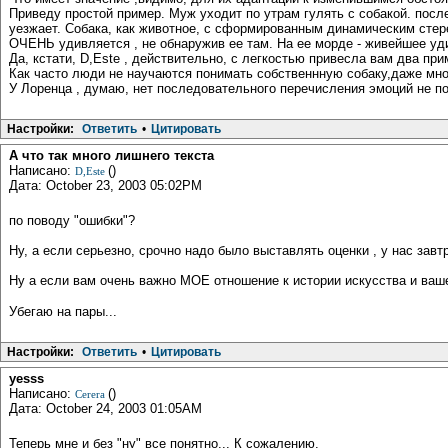
Приведу простой пример. Муж уходит по утрам гулять с собакой. после 
уезжает. Собака, как животное, с сформированным динамическим стерео
ОЧЕНЬ удивляется , не обнаружив ее там. На ее морде - живейшее уд
Да, кстати, D,Este , действительно, с легкостью привесла вам два п
Как часто люди не научаются понимать собственнную собаку,даже мног
У Лоренца , думаю, нет последовательного перечисления эмоций не пот
Настройки:
Ответить
•
Цитировать
А что так много лишнего текста
Написано:
()
D,Este
Дата: October 23, 2003 05:02PM
по поводу "ошибки"?
Ну, а если серьезно, срочно надо было выставлять оценки , у нас завт
Ну а если вам очень важно МОЕ отношение к истории искусства и ваш
Убегаю на пары...
Настройки:
Ответить
•
Цитировать
yesss
Написано:
()
Cerera
Дата: October 24, 2003 01:05AM
Теперь мне и без "ну" все понятно... К сожалению.