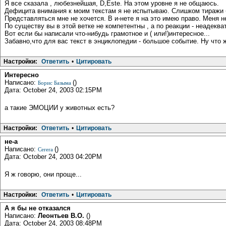
Я все сказала , любезнейшая, D,Este. На этом уровне я не общаюсь.
Дефицита внимания к моим текстам я не испытываю. Слишком тиражи
Представляться мне не хочется. В и-нете я на это имею право. Меня н
По существу вы в этой ветке не компетентны , а по реакции - неадеква
Вот если бы написали что-нибудь грамотное и ( или!)интересное...
Забавно,что для вас текст в энциклопедии - большое событие. Ну что 
Настройки:
Ответить
•
Цитировать
Интересно
Написано:
()
Борис Базыма
Дата: October 24, 2003 02:15PM
а такие ЭМОЦИИ у животных есть?
Настройки:
Ответить
•
Цитировать
не-а
Написано:
()
Cerera
Дата: October 24, 2003 04:20PM
Я ж говорю, они проще...
Настройки:
Ответить
•
Цитировать
А я бы не отказался
Написано:
Леонтьев В.О.
()
Дата: October 24, 2003 08:48PM