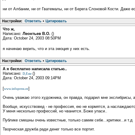
ни от Албании, ни от Гватемалы, ни от Берега Слоновой Кости. Даже е
Настройки:
Ответить
•
Цитировать
Что ж,
Написано:
Леонтьев В.О.
()
Дата: October 24, 2003 08:50PM
я начинаю верить, что и эта эмоция у них есть.
Настройки:
Ответить
•
Цитировать
А я бесплатно написала статью..
Написано:
()
D,Este
Дата: October 24, 2003 09:14PM
[
]
www.infopress.ee
Очень уважаю этого художника, он правда, подарил мне экслибрисы, а 
Вообще, искусствовед - не профессия, ею не кормятся, а наслаждают
У меня несколько профессий, но чванится..Боже упаси..
Публике смешны очень известные, только самим себе...критики...и т.д
Творческая дружба ради денег только все портит.