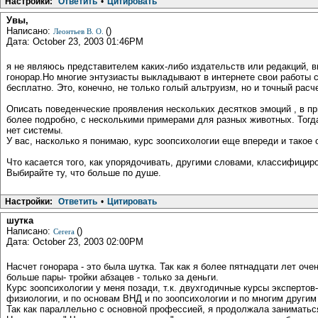
Настройки:
Ответить
•
Цитировать
Увы,
Написано:
()
Леонтьев В. О.
Дата: October 23, 2003 01:46PM
я не являюсь представителем каких-либо издательств или редакций, в
гонорар.Но многие энтузиасты выкладывают в интернете свои работы 
бесплатно. Это, конечно, не только голый альтруизм, но и точный расче
Описать поведенческие проявления нескольких десятков эмоций , в при
более подробно, с несколькими примерами для разных животных. Тогда
нет системы.
У вас, насколько я понимаю, курс зоопсихологии еще впереди и такое 
Что касается того, как упорядочивать, другими словами, классифици
Выбирайте ту, что больше по душе.
Настройки:
Ответить
•
Цитировать
шутка
Написано:
()
Cerera
Дата: October 23, 2003 02:00PM
Насчет гонорара - это была шутка. Так как я более пятнадцати лет оч
больше пары- тройки абзацев - только за деньги.
Курс зоопсихологии у меня позади, т.к. двухгодичные курсы эксперто
физиологии, и по основам ВНД и по зоопсихологии и по многим другим п
Так как параллельно с основной профессией, я продолжала заниматься к