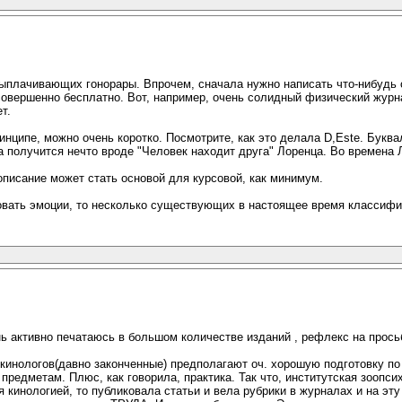
ыплачивающих гонорары. Впрочем, сначала нужно написать что-нибудь ст
совершенно бесплатно. Вот, например, очень солидный физический журн
т.
нципе, можно очень коротко. Посмотрите, как это делала D,Este. Буква
 получится нечто вроде "Человек находит друга" Лоренца. Во времена 
описание может стать основой для курсовой, как минимум.
ровать эмоции, то несколько существующих в настоящее время классифи
ень активно печатаюсь в большом количестве изданий , рефлекс на прось
в-кинологов(давно законченные) предполагают оч. хорошую подготовку п
редметам. Плюс, как говорила, практика. Так что, институтская зоопсихо
инологией, то публиковала статьи и вела рубрики в журналах и на эту т