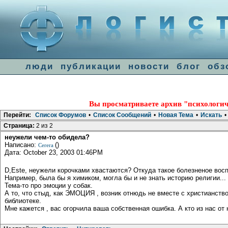
люди
публикации
новости
блог
обз
Вы просматриваете архив "психологич
Перейти:
Список Форумов
•
Список Сообщений
•
Новая Тема
•
Искать
•
Страница:
2 из 2
неужели чем-то обидела?
Написано:
()
Cerera
Дата: October 23, 2003 01:46PM
D,Este, неужели корочками хвастаются? Откуда такое болезненое вос
Например, была бы я химиком, могла бы и не знать историю религии...
Тема-то про эмоции у собак.
А то, что стыд, как ЭМОЦИЯ , возник отнюдь не вместе с христианств
библиотеке.
Мне кажется , вас огорчила ваша собственная ошибка. А кто из нас от