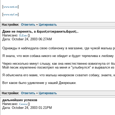
[
]
www.neti.ee
[
]
www.styf.ee
Настройки:
Ответить
•
Цитировать
Даже не перенять, а &quot;отэкранить&quot;..
Написано:
()
D,Este
Дата: October 24, 2003 06:27AM
Однажды я наблюдала свою собачонку в магазине, где чужой малыш ре
Я знала, что моя собака никого не обидит и будет терпелива к любому
Через несколько минут слышу, как она неестественно взвизгнула от бо
Мой песик изумленно посмотрел на меня и "улыбнулся" и вырвался из 
Я объяснила его маме, что малыш ненароком схватил собаку, знаете, 
Вот какое было удивление у нашей Джерюшки.
Настройки:
Ответить
•
Цитировать
дальнейших успехов
Написано:
()
Cerera
Дата: October 24, 2003 01:21PM