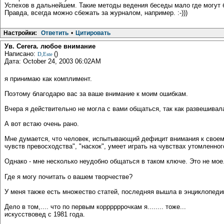
Успехов в дальнейшем. Такие методы ведения беседы мало где могут б
Правда, всегда можно сбежать за журналом, например. :-)))
Настройки:
Ответить
•
Цитировать
Ув. Cerera. любое внимание
Написано:
()
D,Este
Дата: October 24, 2003 06:02AM
я принимаю как комплимент.
Поэтому благодарю вас за ваше внимание к моим ошибкам.
Вчера я действительно не могла с вами общаться, так как развешивал
А вот встаю очень рано.
Мне думается, что человек, испытывающий дефицит внимания к своему
чувств превосходства", "наскок", умеет играть на чувствах утомленн
Однако - мне несколько неудобно общаться в таком ключе. Это не мое.
Где я могу почитать о вашем творчестве?
У меня также есть множество статей, последняя вышла в энциклопеди
Дело в том,.... что по первым коррррррочкам я........ тоже...
искусствовед с 1981 года.