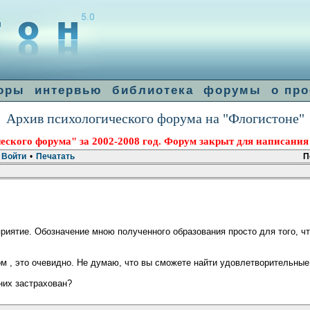
оры
интервью
библиотека
форумы
о про
Архив психологического форума на "Флогистоне"
еского форума" за 2002-2008 год. Форум закрыт для написания
Войти
•
Печатать
П
приятие. Обозначение мною полученного образования просто для того, 
ом , это очевидно. Не думаю, что вы сможете найти удовлетворительные
 них застрахован?