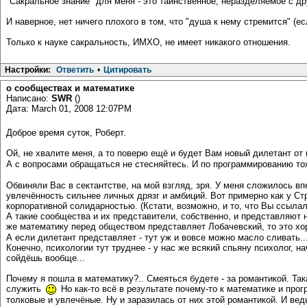
"Сакральное знание" для меня - это таинственное, неразделяемое с д
И наверное, нет ничего плохого в том, что "душа к нему стремится" (ес
Только к науке сакральность, ИМХО, не имеет никакого отношения.
Настройки:
Ответить
•
Цитировать
о сообществах и математике
Написано:
SWR
()
Дата: March 01, 2008 12:07PM
Доброе время суток, Роберт.
Ой, не хвалите меня, а то поверю ещё и будет Вам новый дилетант от
А с вопросами обращаться не стесняйтесь. И по программированию т
Обвиняли Вас в сектантстве, на мой взгляд, зря. У меня сложилось вп
увлечённость сильнее личных дрязг и амбиций. Вот примерно как у Ст
корпоративной солидарностью. (Кстати, возможно, и то, что Вы ссылал
А такие сообщества и их представители, собственно, и представляют 
же математику перед обществом представляет Лобачевский, то это х
А если дилетант представляет - тут уж и вовсе можно масло сливать..
Конечно, психологии тут труднее - у нас же всякий спьяну психолог, 
сойдёшь вообще...
Почему я пошла в математику?.. Смеяться будете - за романтикой. Та
служить
Но как-то всё в результате почему-то к математике и про
толковые и увлечёные. Ну и заразилась от них этой романтикой. И вед