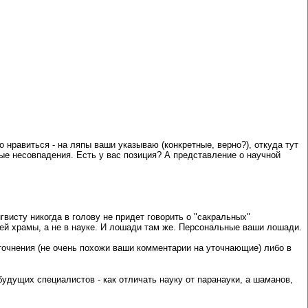
 нравиться - на ляпы ваши указываю (конкретные, верно?), откуда тут
ые несовпадения. Есть у вас позиция? А представление о научной
висту никогда в голову не придет говорить о "сакральных"
дей храмы, а не в науке. И лошади там же. Персональные ваши лошади.
уточнения (не очень похожи ваши комментарии на уточнающие) либо в
будущих специалистов - как отличать науку от паранауки, а шаманов,