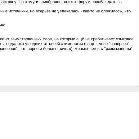
 застряну. Поэтому и припёрлась на этот форум понаблюдать за
ые источники, но всерьёз не увлекалась - как-то не сложилось, что
ьно.
новых заимствованных слов, на которые ещё не срабатывает языковое
ать, недалеко ушедших от своей этимологии (напр. слово "наверное"
наверное", т.е. верно и больше ничего), меньше слов с "размазанным"