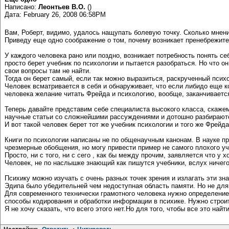
Написано:
Леонтьев В.О.
()
Дата: February 26, 2008 06:58PM
Вам, Роберт, видимо, удалось нащупать болевую точку. Сколько мнен
Приведу еще одно соображение о том, почему возникает пренебрежите
У каждого человека рано или поздно, возникает потребность понять с
просто берет учебник по психологии и пытается разобраться. Но что о
свои вопросы там не найти.
Тогда он берет самый, если так можно выразиться, раскрученный психо
Человек всматривается в себя и обнаруживает, что если либидо еще ко
человека желание читать Фрейда и психологию, вообще, заканчиваетс
Теперь давайте представим себе специалиста высокого класса, скажем
научные статьи со сложнейшими рассуждениями и дотошно разбираются
И вот такой человек берет тот же учебник психологии и того же Фрейда
Книги по психологии написаны не по общенаучным канонам. В науке пр
чрезмерные обобщения, но могу привести пример не самого плохого уч
Просто, ни с того, ни с сего , как бы между прочим, заявляется что у
Человек, не по наслышке знающий как пишутся учебники, вслух ничего
Психику можно изучать с очень разных точек зрения и излагать эти зн
Эдипа было убедительней чем недоступная область памяти. Но не для
Для современного технически грамотного человека нужно определение
способы кодирования и обработки информации в психике. Нужно строит
Я не хочу сказать, что всего этого нет.Но для того, чтобы все это на