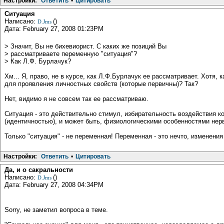
Настройки:
Ответить
•
Цитировать
Ситуация
Написано:
()
D.Jms
Дата: February 27, 2008 01:23PM
> Значит, Вы не бихевиорист. С каких же позиций Вы
> рассматриваете переменную "ситуация"?
> Как Л.Ф. Бурлачук?
Хм... Я, право, не в курсе, как Л.Ф.Бурлачук ее рассматривает. Хотя,
для проявления личностных свойств (которые первичны)? Так?
Нет, видимо я не совсем так ее рассматриваю.
Ситуация - это действительно стимул, избирательность воздействия 
(идентичностью), и может быть, физиологическими особенностями нер
Только "ситуация" - не переменная! Переменная - это нечто, измен
Настройки:
Ответить
•
Цитировать
Да, и о сакральности
Написано:
()
D.Jms
Дата: February 27, 2008 04:34PM
Sorry, не заметил вопроса в теме.