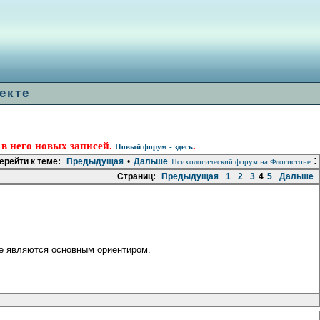
екте
 в него новых записей.
.
Новый форум - здесь
:
ерейти к теме:
Предыдущая
•
Дальше
Психологический форум на Флогистоне
Страниц:
Предыдущая
1
2
3
4
5
Дальше
не являются основным ориентиром.