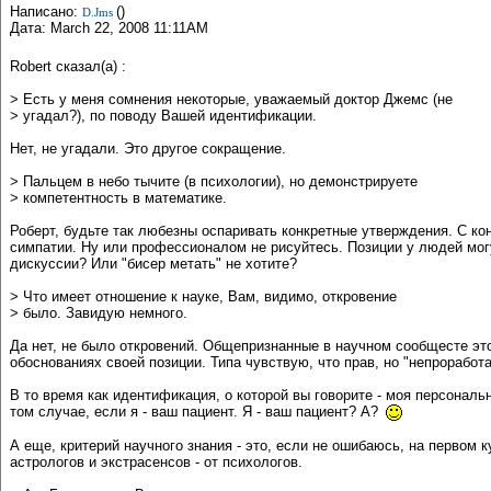
Написано:
()
D.Jms
Дата: March 22, 2008 11:11AM
Robert сказал(а) :
> Есть у меня сомнения некоторые, уважаемый доктор Джемс (не
> угадал?), по поводу Вашей идентификации.
Нет, не угадали. Это другое сокращение.
> Пальцем в небо тычите (в психологии), но демонстрируете
> компетентность в математике.
Роберт, будьте так любезны оспаривать конкретные утверждения. С кон
симпатии. Ну или профессионалом не рисуйтесь. Позиции у людей могу
дискуссии? Или "бисер метать" не хотите?
> Что имеет отношение к науке, Вам, видимо, откровение
> было. Завидую немного.
Да нет, не было откровений. Общепризнанные в научном сообщесте это 
обоснованиях своей позиции. Типа чувствую, что прав, но "непрорабо
В то время как идентификация, о которой вы говорите - моя персонал
том случае, если я - ваш пациент. Я - ваш пациент? А?
А еще, критерий научного знания - это, если не ошибаюсь, на первом 
астрологов и экстрасенсов - от психологов.