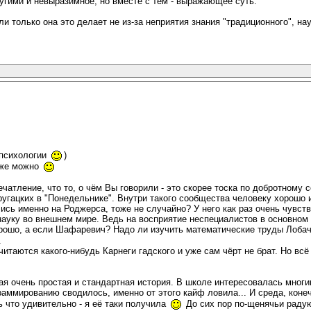
ругими и невыразимное, но вместе с тем - выражающее суть.
ли только она это делает не из-за неприятия знания "традиционного", на
 психологии
)
оже можно
ечатление, что то, о чём Вы говорили - это скорее тоска по добротном
ругацких в "Понедельнике". Внутри такого сообщества человеку хорошо 
ись именно на Роджерса, тоже не случайно? У него как раз очень чувств
науку во внешнем мире. Ведь на восприятие неспециалистов в основном в
орошо, а если Шафаревич? Надо ли изучить математические труды Лоба
.
начитаются какого-нибудь Карнеги гадского и уже сам чёрт не брат. Но 
кая очень простая и стандартная история. В школе интересовалась мног
граммированию сводилось, именно от этого кайф ловила... И среда, коне
ь что удивительно - я её таки получила
До сих пор по-щенячьи радую