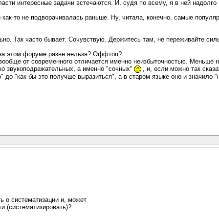
ласти интересные задачи встечаются. И, судя по всему, я в ней надолго
как-то не подворачивалась раньше. Ну, читала, конечно, самые популярн
ьно. Так часто бывает. Сочувствую. Держитесь там, не переживайте сил
А на этом форуме разве нельзя? Оффтоп?
к вообще от современного отличается именно неизбыточностью. Меньше 
ко звукоподражательных, а именно "сочных"
, и, если можно так сказ
 до "как бы это получше выразиться", а в старом языке оно и значило "
ь о систематизации и, может
ти (систематизировать)?