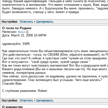
поводу Вашей идентификации. Пальцем в небо тычите (в психологии),
компетентность в математике. Что имеет отношение к науке, Вам, вид
было. Завидую немного. А с Бурлачуком Вы меня, признаюсь, "задумат
Будет возможность, спрошу у него, может и правда.
Настройки:
Ответить
•
Цитировать
О тоске по Родине
Написано:
()
Robert
Дата: March 21, 2008 10:44PM
здравсвуйте, SWR.
Как замечательно точно Вы объективизировали суть моих эмоциональ
Это действительно - тоска, по СВОИМ (Юля, обратите внимание!), по Р
Где они, кто они? А сейчас я чувствую себя "чужим на этом празднике 
Вот и получается - "свой среди чужих, чужой среди своих."
Как же тонко могут чувствовать математики! Вот Вы и разрушили мой 
Вашего рода-племени (Вы же о маньяках писали как-то). Но еще много 
химиков, литераторов разных.
Уже сейчас, хотя дискуссия, по видимому, далеко не закончена, я чув
удовлетворение. Глас вопиющего был услышан. Чего еще желать?
Спасибо Вам.
С глубоким уважением, Robert.
Настройки:
Ответить
•
Цитировать
О шаманстве