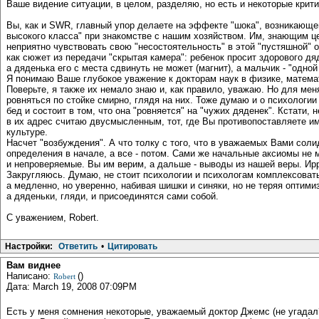
Ваше видение ситуации, в целом, разделяю, но есть и некоторые крит
Вы, как и SWR, главный упор делаете на эффекте "шока", возникающе
высокого класса" при знакомстве с нашим хозяйством. Им, знающим ц
неприятно чувствовать свою "несостоятельность" в этой "пустяшной" о
как сюжет из передачи "скрытая камера": ребенок просит здорового дя
а дяденька его с места сдвинуть не может (магнит), а мальчик - "одной
Я понимаю Ваше глубокое уважение к докторам наук в физике, математи
Поверьте, я также их немало знаю и, как правило, уважаю. Но для мен
ровняться по стойке смирно, глядя на них. Тоже думаю и о психологии
бед и состоит в том, что она "ровняется" на "чужих дяденек". Кстати,
в их адрес считаю двусмысленным, тот, где Вы противопоставляете и
культуре.
Насчет "возбуждения". А что толку с того, что в уважаемых Вами сол
определения в начале, а все - потом. Сами же начальные аксиомы не 
и непроверяемые. Вы им верим, а дальше - выводы из нашей веры. Ир
Закругляюсь. Думаю, не стоит психологии и психологам комплексова
а медленно, но уверенно, набивая шишки и синяки, но не теряя оптими
а дяденьки, гляди, и присоединятся сами собой.
С уважением, Robert.
Настройки:
Ответить
•
Цитировать
Вам виднее
Написано:
()
Robert
Дата: March 19, 2008 07:09PM
Есть у меня сомнения некоторые, уважаемый доктор Джемс (не угадал?