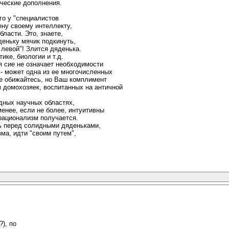
ические дополнения.
го у "специалистов
ену своему интеллекту,
бласти. Это, знаете,
деньку мячик подкинуть,
 левой"! Злится дяденька.
ке, биологии и т.д.
я сие не означает необходимости
 - может одна из ее многочисленных
 не обижайтесь, но Ваш комплимент
м домохозяек, воспитанных на античной
идных научных областях,
менее, если не более, интуитивны
рационализм получается.
ть перед солидными дяденьками,
зма, идти "своим путем",
), по