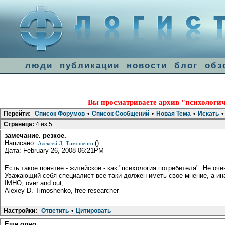
люди
публикации
новости
блог
обз
Вы просматриваете архив "психологич
Перейти:
Список Форумов
•
Список Сообщений
•
Новая Тема
•
Искать
•
Страница:
4 из 5
замечание. резкое.
Написано:
()
Алексей Д. Тимошенко
Дата: February 26, 2008 06:21PM
Есть такое понятие - житейское - как "психология потребителя". Не оче
Уважающий себя специалист все-таки должен иметь свое мнение, а ин
IMHO, over and out,
Alexey D. Timoshenko, free researcher
Настройки:
Ответить
•
Цитировать
Еще одно