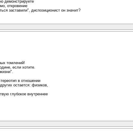
 но демонстрируете
имо, откровение
ься заставили", диспозиционист он значит?
ных томлений!
одине, если хотите.
жизни".
стереотип в отношении
других остается: физиков,
ствую глубокое внутреннее