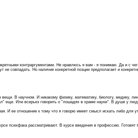
кретными контраргументами. Не нравлюсь я вам - я понимаю. Да и с чего
т не совпадать. Но наличие конкретной позции предполагает и конкретн
вещи. В научном. И никакому физику, математику, биологу, медику, линг
тал" еще. Или всерьез говорить о "лошадях в храме науки". В душе у лю
ьная. И ее отношение к тому что я говорю имеет смысл искать либо для 
курсе психфака рассматривают. В курсе введения в профессию. Готовят 