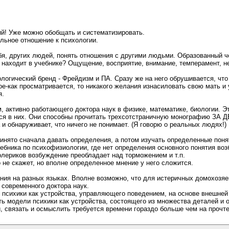
ий! Уже можно обобщать и систематизировать.
льное отношение к психологии.
ебя, других людей, понять отношения с другими людьми. Образованный ч
н находит в учебнике? Ощущение, восприятие, внимание, темперамент, нем
логический бренд - Фрейдизм и ПА. Сразу же на него обрушивается, что
е-как просматривается, то никакого желания изнасиловать свою мать и 
я.
, активно работающего доктора наук в физике, математике, биологии. 
 в них. Они способны прочитать трехсотстраничную монографию ЗА ДЕН
 и обнаруживает, что ничего не понимает. (Я говорю о реальных людях!)
инято сначала давать определения, а потом изучать определенные понят
ебника по психофизиологии, где нет определения основного понятия воз
 холериков возбуждение преобладает над торможением и т.п.
 не скажет, но вполне определенное мнение у него сложится.
ания на разных языках. Вполне возможно, что для истеричных домохозяе
 современного доктора наук.
 психики как устройства, управляющего поведением, на основе внешней
ь модели психики как устройства, состоящего из множества деталей и о
йти, связать и осмыслить требуется времени гораздо больше чем на прочт