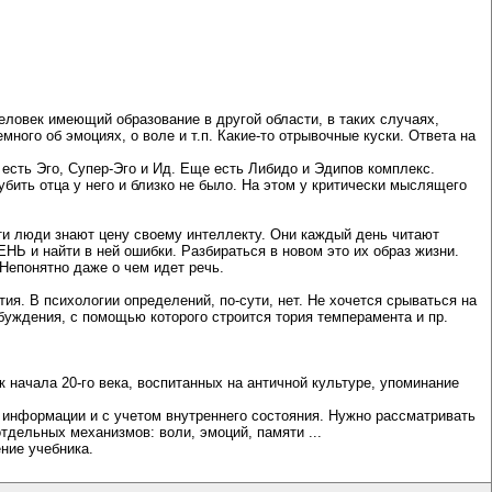
еловек имеющий образование в другой области, в таких случаях,
ного об эмоциях, о воле и т.п. Какие-то отрывочные куски. Ответа на
 есть Эго, Супер-Эго и Ид. Еще есть Либидо и Эдипов комплекс.
убить отца у него и близко не было. На этом у критически мыслящего
Эти люди знают цену своему интеллекту. Они каждый день читают
Ь и найти в ней ошибки. Разбираться в новом это их образ жизни.
 Непонятно даже о чем идет речь.
ия. В психологии определений, по-сути, нет. Не хочется срываться на
буждения, с помощью которого строится тория темперамента и пр.
к начала 20-го века, воспитанных на античной культуре, упоминание
 информации и с учетом внутреннего состояния. Нужно рассматривать
тдельных механизмов: воли, эмоций, памяти ...
ение учебника.