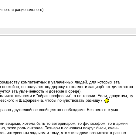
учного и рационального).
у сообществу компетентных и увлечённых людей, для которых эта
и спокойно, он получает поддержку от коллег и защищён от дилетантов
уется эта увлечённость и доверие к среде).
лияют личности и "образ профессии", а не теории. Если, допустим, ту
чевского и Шафаревича, чтобы почувствовать разницу?
всё равно дружелюбное сообщество необходимо. Без него ж с ума
ими вещами, хотела быть то ветеринаром, то философом, то в армии
чно, тоже роль сыграла. Технари в основном вокруг были, очень
сь интересным задачам и тому, что эти задачи возникают в разных