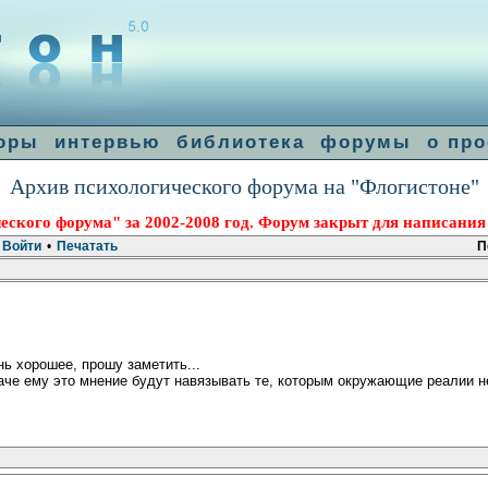
оры
интервью
библиотека
форумы
о про
Архив психологического форума на "Флогистоне"
еского форума" за 2002-2008 год. Форум закрыт для написания
Войти
•
Печатать
П
нь хорошее, прошу заметить...
аче ему это мнение будут навязывать те, которым окружающие реалии 