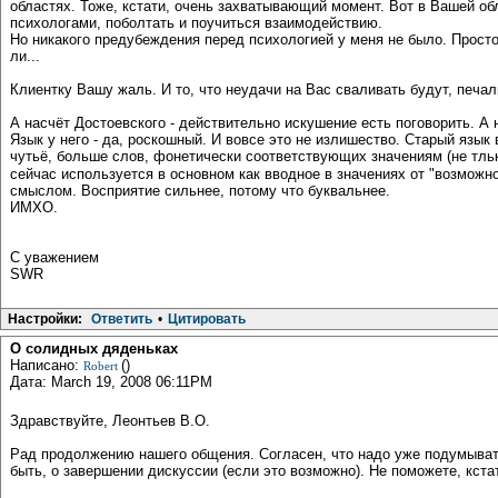
областях. Тоже, кстати, очень захватывающий момент. Вот в Вашей об
психологами, поболтать и поучиться взаимодействию.
Но никакого предубеждения перед психологией у меня не было. Просто 
ли...
Клиентку Вашу жаль. И то, что неудачи на Вас сваливать будут, печал
А насчёт Достоевского - действительно искушение есть поговорить. 
Язык у него - да, роскошный. И вовсе это не излишество. Старый язы
чутьё, больше слов, фонетически соответствующих значениям (не тль
сейчас используется в основном как вводное в значениях от "возможно"
смыслом. Восприятие сильнее, потому что буквальнее.
ИМХО.
С уважением
SWR
Настройки:
Ответить
•
Цитировать
О солидных дяденьках
Написано:
()
Robert
Дата: March 19, 2008 06:11PM
Здравствуйте, Леонтьев В.О.
Рад продолжению нашего общения. Согласен, что надо уже подумыват
быть, о завершении дискуссии (если это возможно). Не поможете, кста