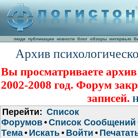
люди
публикации
новости
блог
обзоры
интервью
б
Архив психологическо
Вы просматриваете архив
2002-2008 год. Форум зак
записей.
Н
Перейти:
Список
Форумов
•
Список Сообщений
Тема
•
Искать
•
Войти
•
Печатат