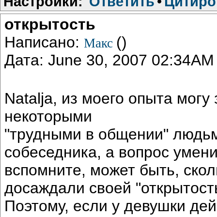
Настройки:
Ответить
•
Цитиро
открытость
Написано:
()
Макс
Дата: June 30, 2007 02:34AM
Natalja, из моего опыта могу
некоторыми
"трудными в общении" людьм
собеседника, а вопрос умени
вспомните, может быть, ско
досаждали своей "открытост
Поэтому, если у девушки де