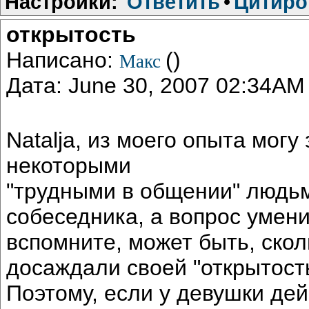
Настройки:
Ответить
•
Цитиро
открытость
Написано:
()
Макс
Дата: June 30, 2007 02:34AM
Natalja, из моего опыта могу
некоторыми
"трудными в общении" людьм
собеседника, а вопрос умени
вспомните, может быть, ско
досаждали своей "открытост
Поэтому, если у девушки де