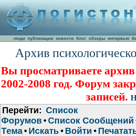
люди
публикации
новости
блог
обзоры
интервью
б
Архив психологическо
Вы просматриваете архив
2002-2008 год. Форум зак
записей.
Н
Перейти:
Список
Форумов
•
Список Сообщений
Тема
•
Искать
•
Войти
•
Печатат