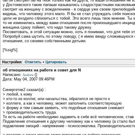
бы он смотрел бы на тебя только как на друга, то ваши отношения не 
у Достоевского такие папаши назывались сладострастными насекомыми.
смотрит на женщину с вожделением - в сердце уже своем прелюбодейст
видишь, что человеку этого мало. Я бы не стал утруждать себя поиско
цели не входило сблизиться с тобой. Это всего лишь твое мнение. Ты 
то не изменились между вами отношения после произошедшего инцинде
женщина сразу поймет, что надо такому дружку.
Посоветовать, в этой ситуации можно, хоть я понимаю, что для тебя 
Попробуй сама шутить по этому поводу, ( я имею ввиду сложившуюся с
отношения, со своими собственными детьми.
[%sig%]
Настройки:
Ответить
•
Цитировать
об отношениях на работе и совет для N
Написано:
()
Andrew
Дата: May 04, 2007 09:46PM
Синергетик2 сказал(а) :
> любой, к кому
> кто-то из коллег, или начальства, обратился не просто к
> коллеге, а как к человеку, может заполнить соответствующую
> форму и тем самым заявить, что подобные отношения снижают
> производительность труда.
То есть на работе необходимо задавить в себе всё человеческое, став
Подавление отношения к другому человеку как к человеку (а стало быт
подавление эмоций - напряжение - психосоматика. Производительность
> поэтому с точки зрения этики поведения на работе поведение