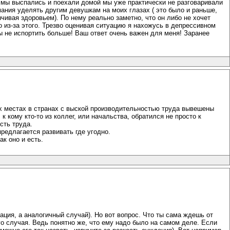
да мы выспались и поехали домой мы уже практически не разговаривали
имания уделять другим девушкам на моих глазах ( это было и раньше,
анчивая здоровьем). По нему реально заметно, что он либо не хочет
но из-за этого. Трезво оценивая ситуацию я нахожусь в депрессивном
обы не испортить больше! Ваш ответ очень важен для меня! Заранее
их местах в странах с выской производительностью труда вывешены
к кому кто-то из коллег, или начальства, обратился не просто к
сть труда.
редлагается развивать где угодно.
ак оно и есть.
ация, а аналогичный случай). Но вот вопрос. Что ты сама ждешь от
о случая. Ведь понятно же, что ему надо было на самом деле. Если