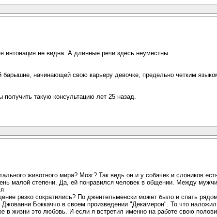
я интонация не видна. А длинные речи здесь неуместны.
й барышне, начинающей свою карьеру девочке, предельно четким языком 
ы получить такую консультацию лет 25 назад.
стального животного мира? Мозг? Так ведь он и у собачек и слоников ест
чень малой степени. Да, ей понравился человек в общении. Между муж
ся
бщение резко сократились? По джентельменски может было и спать рядом
 Джованни Боккаччо в своем произведении "Декамерон". То что наложили
е в жизни это любовь. И если я встретил именно на работе свою половин