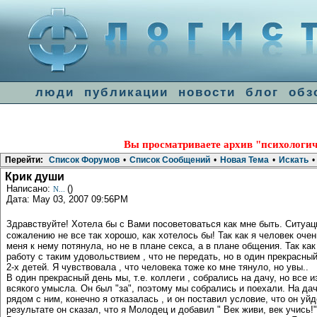
люди
публикации
новости
блог
обз
Вы просматриваете архив "психологич
Перейти:
Список Форумов
•
Список Сообщений
•
Новая Тема
•
Искать
•
Крик души
Написано:
()
N...
Дата: May 03, 2007 09:56PM
Здравствуйте! Хотела бы с Вами посоветоваться как мне быть. Ситуац
сожалению не все так хорошо, как хотелось бы! Так как я человек очен
меня к нему потянула, но не в плане секса, а в плане общения. Так к
работу с таким удовольствием , что не передать, но в один прекрасны
2-х детей. Я чувствовала , что человека тоже ко мне тянуло, но увы..
В один прекрасный день мы, т.е. коллеги , собрались на дачу, но все 
всякого умысла. Он был "за", поэтому мы собрались и поехали. На дач
рядом с ним, конечно я отказалась , и он поставил условие, что он уй
результате он сказал, что я Молодец и добавил " Век живи, век учись!"