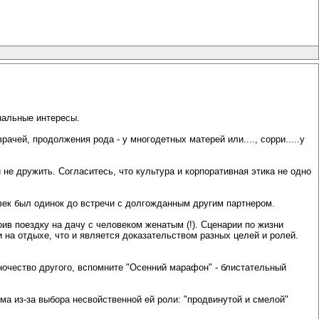
нальные интересы.
ачей, продолжения рода - у многодетных матерей или...., сорри.....у
 не дружить. Согласитесь, что культура и корпоративная этика не одно
век был одинок до встречи с долгожданным другим партнером.
ив поездку на дачу с человеком женатым (!). Сценарии по жизни
 на отдыхе, что и является доказательством разных целей и ролей.
иночество другого, вспомните "Осенний марафон" - блистательный
авма из-за выбора несвойственной ей роли: "продвинутой и смелой"