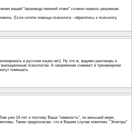
зрения вашей "производственной этики" сложно назвать разумным.
помочь. Если хотите помощи психолога - обратитесь к психологу
ализировать в русском языке нет). Ну что ж, видимо разговоры о
рганизационным психологом. А напряжение снимают в тренажерном
 могут помешать.
 Вам уже 19 лет и поэтому Ваша "наивность", по меньшей мере,
 мотивы. Также предполагаю, что в Вашем случае комплекс "Электры"