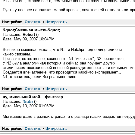
У нашей N..., скорее всего, семейные ценности размыты социальной с
Пусть у нее все наладится малой кровью, хочеться ей пожелать осто
Настройки:
Ответить
•
Цитировать
&quot;Смешная мысль&quot;
Написано:
Robert
()
Дата: May 09, 2007 10:04PM
Возникла смешная мысль, что N... и Natalija - одно лицо или они
как-то связаны.
Признаки, естественно, косвенные: N1 "исчезает", N2 появляется;
У N2 была аналогичная история и сейчас она поучает других;
стили писем похожи своей внешней рассудительностью и сильным эмо
Создается впечатление, что проводится какой-то эксперимент...
N1, отзовитесь, если Вы реальное лицо.
Настройки:
Ответить
•
Цитировать
ну, миленький мой....фантазер
Написано:
()
Natalija
Дата: May 10, 2007 01:05PM
Мы живем даже в разных странах, а о разнице наших возрастов нетрудн
Настройки:
Ответить
•
Цитировать