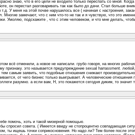
красно знаю, что в его цели не входило только переспать со мной. Ког
аботе, он перестал разговаривать так как было до дачи. Стал больше вн
и т.д. У меня на этой почве нарушилось все ( начиная с настроения, зак
ел. Многие замечают, что с ним что-то не так и я чувствую, что это имен
ерки. Умоляю, подскажите , что с этим человеком, и что мне делать, чт
том всё отменили, а новое не написали. грубо говоря, на многих рабоч
ому признаку. это называется предупреждение sexual harrassment. любой, 
и тем самым заявить, что подобные отношения снижают производительно
ивается, от чего бизнес только выигрывает. А человеческие отношения п
ллеги разумно. а если вам, Н, это покажется сегодня диким, то значит т
тебе помочь, хоть и такой мизерной помощью.
 бы спросил совета. ( Имеется ввиду не стопроцентно совпадающая ситу
ом, ты ищешь точки соприкосновения. Но надо ли? Тем более после этог