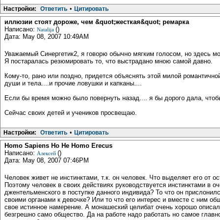
Настройки:
Ответить
•
Цитировать
иллюзии стоят дороже, чем &quot;жесткая&quot; ремарка
Написано:
()
Natalija
Дата: May 08, 2007 10:49AM
Уважаемый Синергетик2, я говорю обычно мягким голосом, но здесь мо
Я постаралась резюмировать то, что выстрадано мною самой давно.
Кому-то, рано или поздно, придется объяснять этой милой романтично
души и тела....и прочие ловушки и капканы....
Если бы время можно было повернуть назад.... я бы дорого дала, чтоб
Сейчас своих детей и учеников просвещаю.
Настройки:
Ответить
•
Цитировать
Homo Sapiens Но Не Homo Erecus
Написано:
()
Алексей
Дата: May 08, 2007 07:46PM
Человек живет не инстинктами, т.к. он человек. Что выделяет его от о
Поэтому человек в своих действиях руководствуется инстинктами в о
джентельменского в поступке данного индивида? То что он прислонил
своими органами к девочке? Или то что его интерес и вместе с ним о
свое истинное намерение. А монашеский целибат очень хорошо описал
безгрешно само общество. Да на работе надо работать но самое главно