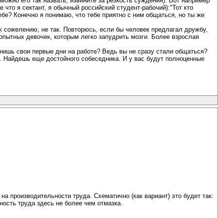
можно его так назвать, извините за резкость суждения). Вот например
то я сектант, я обычный российский студент-рабочий):"Тот кто
бе? Конечно я понимаю, что тебе приятно с ним общаться, но ты же
 к сожелению, не так. Повторюсь, если бы человек предлагал дружбу,
пытных девочек, которым легко запудрить мозги. Более взрослая
мнишь свои первые дни на работе? Ведь вы не сразу стали общаться?
у. Найдешь еще достойного собеседника. И у вас будут полноценные
на производительности труда. Схематично (как вариант) это будет так:
ность труда здесь не более чем отмазка.