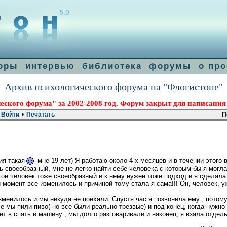
оры
интервью
библиотека
форумы
о про
Архив психологического форума на "Флогистоне"
еского форума" за 2002-2008 год. Форум закрыт для написания
Войти
•
Печатать
П
ия такая
мне 19 лет) Я работаю около 4-х месяцев и в течении этого
ь своеобразный, мне не легко найти себе человека с которым бы я могла
ак он человек тоже своеобразный и к нему нужен тоже подход и я сделал
й момент все изменилось и причиной тому стала я сама!!! Он, человек, 
изменилось и мы никуда не поехали. Спустя час я позвонила ему , потом
е мы пили пиво( но все были реально трезвые) и под конец, когда нужно 
дет в спать в машину , мы долго разговаривали и наконец, я взяла отдел