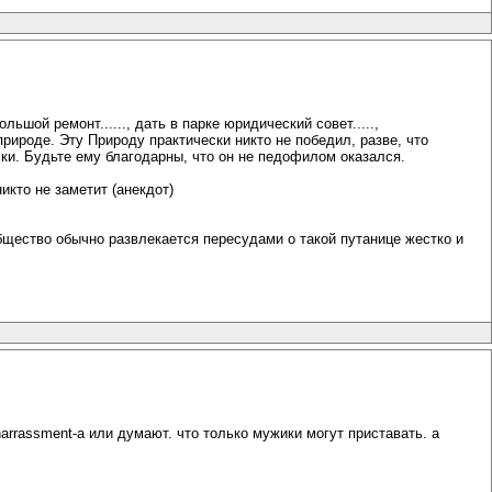
ьшой ремонт......, дать в парке юридический совет.....,
оде. Эту Природу практически никто не победил, разве, что
ки. Будьте ему благодарны, что он не педофилом оказался.
икто не заметит (анекдот)
Общество обычно развлекается пересудами о такой путанице жестко и
 harrassment-a или думают. что только мужики могут приставать. а