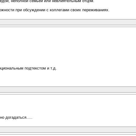
редой, неполной семьей или невлиятельным отцом.
рожности при обсуждении с коллегами своих переживаниях.
циональным подтекстом и т.д.
о догадаться.....