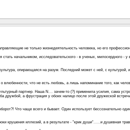
аправляющие не только жизнедеятельность человека, но его профессио
стать начальником, исследовательского - в ученых, милосердного - у вр
 культура, опирающаяся на разум. Последний может с ней, с культурой, и
о влюбенности, что не есть любовь, а лишь напоминание того, как чело
турный партнер. Наша N.... зачем-то (?) применила усилия, сама устро
жба дружбой, а фрустрация у обоих налицо после этой дружеской встречи
аоборот?! Что чаще всего и бывает. Один использует бессознательно од
роки крушения иллюзий, а в результате - "крик души"......и душевная тр