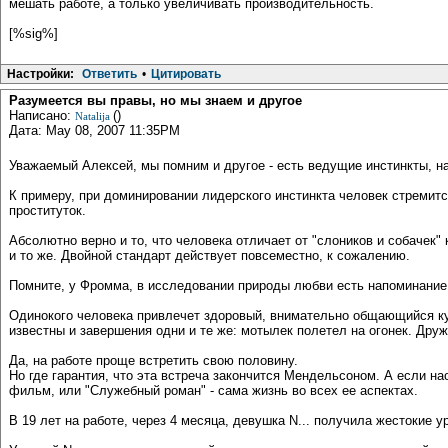
мешать работе, а только увеличивать производительность.
[%sig%]
Настройки:
Ответить
•
Цитировать
Разумеется вы правы, но мы знаем и другое
Написано:
()
Natalija
Дата: May 08, 2007 11:35PM
Уважаемый Алексей, мы помним и другое - есть ведущие инстинкты, н
К примеру, при доминировании лидерского инстинкта человек стремится 
проституток.
Абсолютно верно и то, что человека отличает от "слоников и собачек"
и то же. Двойной стандарт действует повсеместно, к сожалению.
Помните, у Фромма, в исследовании природы любви есть напоминание 
Одинокого человека привлечет здоровый, внимательно общающийся куль
известны и завершения одни и те же: мотылек полетел на огонек. Дру
Да, на работе проще встретить свою половину.
Но где гарантия, что эта встреча закончится Мендельсоном. А если н
фильм, или "Служебный роман" - сама жизнь во всех ее аспектах.
В 19 лет на работе, через 4 месяца, девушка N... получила жестокие у