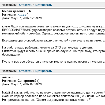
Настройки:
Ответить
•
Цитировать
Милая девочка ...N
Написано:
()
Natalija
Дата: May 07, 2007 12:29PM
юные Лэди приглашают женатых мужчин на дачи...., слушать музыку.....,
БЕССОЗНАТЕЛЬНО удовлетворяя базовые потребности и следуя ведущи
монашеский обет- целибат. Однако, эмоционально вы не готовы призна
Все разговоры о своебразии ваших личностей - это вуаль на шляпке, ды
На работе надо работать, именно за ЭТО вы получаете деньги.
Симпатии будут и есть в наше время на службе. Но горе тому, кто пут
беспощадно.
Пусть у вас все сбудется в нужном месте, в нужное время с нужным 
Настройки:
Ответить
•
Цитировать
жёстко
Написано:
Синергетик2
()
Дата: May 07, 2007 07:29PM
Natalija! как вы жёстко. но не могу с вами не согласиться. делу время
сколько карьер полетело из-за женского приставания (не к ночи Бил К
Но проблема остается. "Зачем вы девушки женатых любите?"