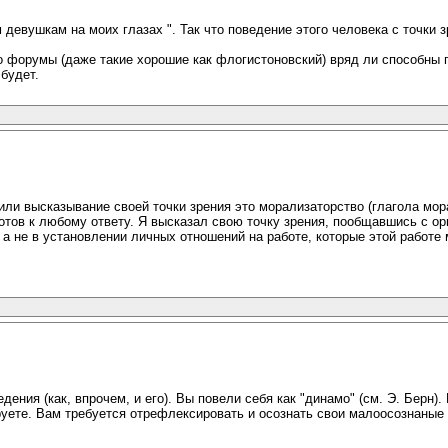
 девушкам на моих глазах ". Так что поведение этого человека с точки 
но форумы (даже такие хорошие как флогистоновский) вряд ли способны 
 будет.
, или высказывание своей точки зрения это морализаторство (глагола мор
отов к любому ответу. Я высказал свою точку зрения, пообщавшись с о
, а не в установлении личных отношений на работе, которые этой работе
ния (как, впрочем, и его). Вы повели себя как "динамо" (см. Э. Берн).
руете. Вам требуется отрефлексировать и осознать свои малоосознаные