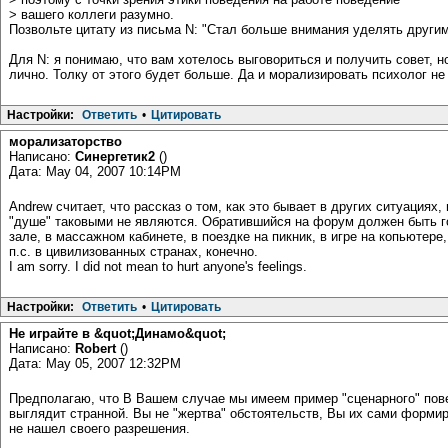
> вашего коллеги разумно.
Позвольте цитату из письма N: "Стал больше внимания уделять другим
Для N: я понимаю, что вам хотелось выговориться и получить совет, 
лично. Толку от этого будет больше. Да и морализировать психолог не
Настройки:
Ответить
•
Цитировать
морализаторство
Написано:
Синергетик2
()
Дата: May 04, 2007 10:14PM
Andrew считает, что рассказ о том, как это бывает в других ситуациях
"душе" таковыми не являются. Обратившийся на форум должен быть г
зале, в массажном кабинете, в поездке на пикник, в игре на копьютере
п.с. в цивилизованных странах, конечно.
I am sorry. I did not mean to hurt anyone's feelings.
Настройки:
Ответить
•
Цитировать
Не играйте в &quot;Динамо&quot;
Написано:
Robert
()
Дата: May 05, 2007 12:32PM
Предполагаю, что В Вашем случае мы имеем пример "сценарного" поведе
выглядит странной. Вы не "жертва" обстоятельств, Вы их сами форми
не нашел своего разрешения.