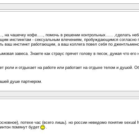
 на чашечку кофе....., помочь в решении контрольных...... ,сделать небол
м инстинктам - сексуальным влечениям, пробуждающимся согласно прир
ть ваш инстинкт работающим, а ваш коллега повел себя по джентльменс
мовая завеса. Знаете как страус прячет голову в песок, думая что его н
ает роли и отдыхает на работе или работает на отдыхе телом и душой. 
вашей душе партнером.
 (основное), потехе час (всего лишь). но россии неведомо понятие sexual
линтон помянут будет
.