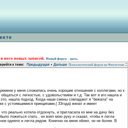
екте
 в него новых записей.
.
Новый форум - здесь
:
ерейти к теме:
Предыдущая
•
Дальше
Психологический форум на Флогистоне
 времени у меня сложились очень хорошие отношения с коллегами, но к
 общаться с легкостью, с удовольствием и т.д. Так вот я его нашла и
а это, нашла подход. Когда наши смены совпадают я "бежала" на
уже с устоявшимися принципами,( 33года) женат и имеет
у что реально хотела отдохнуть, и пригласила ко мне на дачу без
было ложиться спать , он взял мою руку и сказал, чтобы я легла
ьное одеяло и легла рядом. Конечно он меня обнял, но не более. В