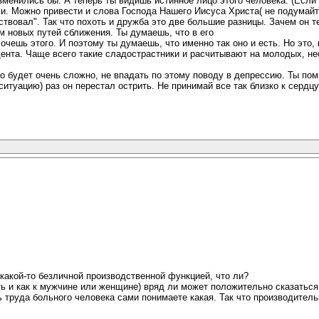
изменились бы. А теперь ты видишь истинное лицо этого человека. (Если 
 Можно привести и слова Господа Нашего Иисуса Христа( не подумайте ч
вовал". Так что похоть и дружба это две большие разницы. Зачем он те
м новых путей сближения. Ты думаешь, что в его
хочешь этого. И поэтому ты думаешь, что именно так оно и есть. Но это,
нта. Чаще всего такие сладострастники и расчитывают на молодых, нео
это будет очень сложно, не впадать по этому поводу в депрессию. Ты по
итуацию) раз он перестал острить. Не принимай все так близко к сердц
 какой-то безличной производственной функцией, что ли?
ь и как к мужчине или женщине) вряд ли может положительно сказаться 
 труда больного человека сами понимаете какая. Так что производитель