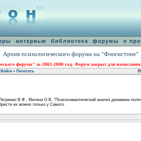
оры
интервью
библиотека
форумы
о про
Архив психологического форума на "Флогистоне"
еского форума" за 2002-2008 год. Форум закрыт для написания
Войти
•
Печатать
П
Петренко В.Ф., Митина О.В. "Психосемантический анализ динамики полит
брести их можно только у Самого.