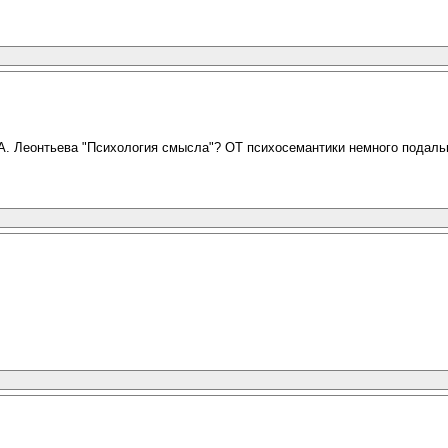
А.А. Леонтьева "Психология смысла"? ОТ психосемантики немного подаль