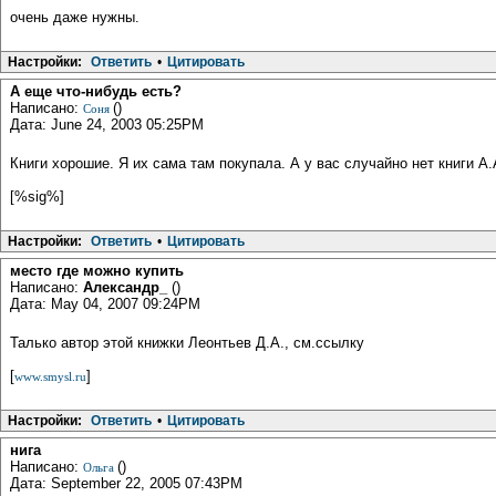
очень даже нужны.
Настройки:
Ответить
•
Цитировать
А еще что-нибудь есть?
Написано:
()
Соня
Дата: June 24, 2003 05:25PM
Книги хорошие. Я их сама там покупала. А у вас случайно нет книги 
[%sig%]
Настройки:
Ответить
•
Цитировать
место где можно купить
Написано:
Александр_
()
Дата: May 04, 2007 09:24PM
Талько автор этой книжки Леонтьев Д.А., см.ссылку
[
]
www.smysl.ru
Настройки:
Ответить
•
Цитировать
нига
Написано:
()
Ольга
Дата: September 22, 2005 07:43PM