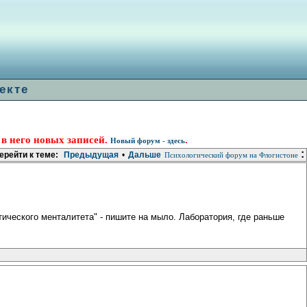
екте
 в него новых записей.
.
Новый форум - здесь
:
ерейти к теме:
Предыдущая
•
Дальше
Психологический форум на Флогистоне
ического менталитета" - пишите на мыло. Лаборатория, где раньше