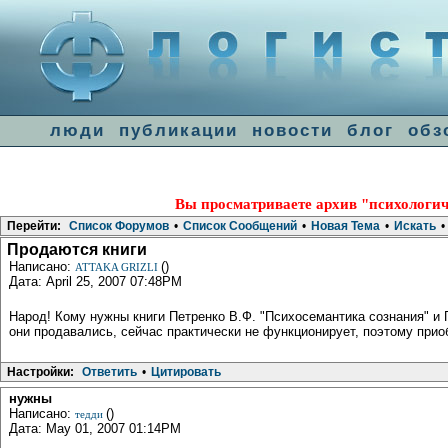
люди
публикации
новости
блог
обз
Вы просматриваете архив "психологич
Перейти:
Список Форумов
•
Список Сообщений
•
Новая Тема
•
Искать
•
Продаются книги
Написано:
()
ATTAKA GRIZLI
Дата: April 25, 2007 07:48PM
Народ! Кому нужны книги Петренко В.Ф. "Психосемантика сознания" и 
они продавались, сейчас практически не функционирует, поэтому прио
Настройки:
Ответить
•
Цитировать
нужны
Написано:
()
тедди
Дата: May 01, 2007 01:14PM