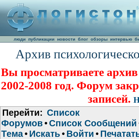
люди
публикации
новости
блог
обзоры
интервью
б
Архив психологическо
Вы просматриваете архив
2002-2008 год. Форум зак
записей.
Н
Перейти:
Список
Форумов
•
Список Сообщений
Тема
•
Искать
•
Войти
•
Печатат