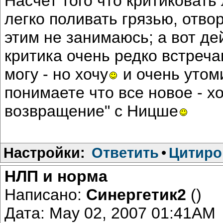
Насчет того что критиковать 
легко поливать грязью, отвор
этим не занимаюсь; а вот де
критика очень редко встреча
могу - но хочу
и очень утоми
понимаете что все новое - х
возвращение" с Ницше
Настройки:
Ответить
•
Цитиро
НЛП и норма
Написано:
Синергетик2
()
Дата: May 02, 2007 01:41AM