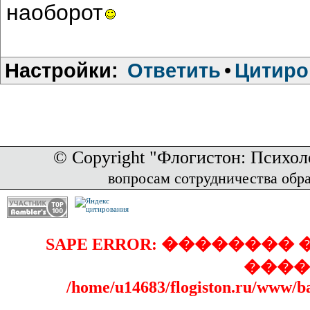
наоборот
Настройки:
Ответить
•
Цитиро
© Copyright "Флогистон: Психол
вопросам сотрудничества обр
SAPE ERROR: �������
����
/home/u14683/flogiston.ru/www/b