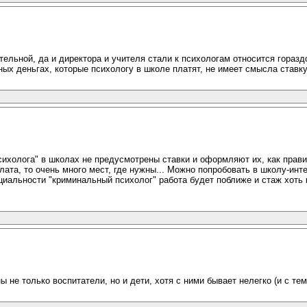
тельной, да и директора и учителя стали к психологам относится горазд
ных деньгах, которые психологу в школе платят, не имеет смысла ставк
психолога" в школах не предусмотрены ставки и оформляют их, как прави
 плата, то очень много мест, где нужны... Можно попробовать в школу-инт
специальности "криминальный психолог" работа будет поближе и стаж хоть ка
не только воспитатели, но и дети, хотя с ними бывает нелегко (и с теми