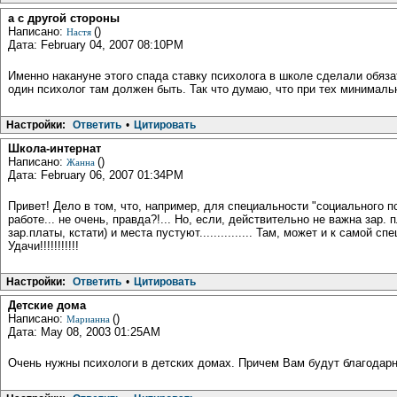
а с другой стороны
Написано:
()
Настя
Дата: February 04, 2007 08:10PM
Именно накануне этого спада ставку психолога в школе сделали обяза
один психолог там должен быть. Так что думаю, что при тех минималь
Настройки:
Ответить
•
Цитировать
Школа-интернат
Написано:
()
Жанна
Дата: February 06, 2007 01:34PM
Привет! Дело в том, что, например, для специальности "социального 
работе... не очень, правда?!... Но, если, действительно не важна зар.
зар.платы, кстати) и места пустуют............... Там, может и к самой 
Удачи!!!!!!!!!!!
Настройки:
Ответить
•
Цитировать
Детские дома
Написано:
()
Марианна
Дата: May 08, 2003 01:25AM
Очень нужны психологи в детских домах. Причем Вам будут благодарны 