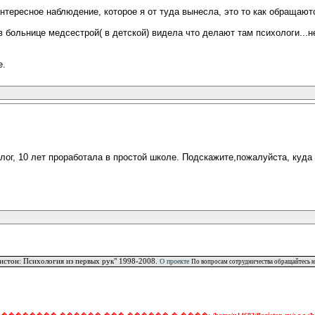
тересное наблюдение, которое я от туда вынесла, это то как обращаютс
 в больнице медсестрой( в детской) видела что делают там психологи...н
е.
ог, 10 лет проработала в простой школе. Подскажите,пожалуйста, куда
истон: Психология из первых рук" 1998-2008.
О проекте
По вопросам сотрудничества обращайтесь н