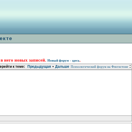
екте
 в него новых записей.
.
Новый форум - здесь
:
ерейти к теме:
Предыдущая
•
Дальше
Психологический форум на Флогистоне