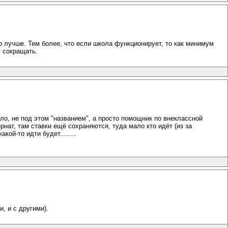
о лучше. Тем более, что если школа функционирует, то как минимум
у сокращать.
ло, не под этом "названием", а просто помощник по внеклассной
ернат, там ставки ещё сохраняются, туда мало кто идёт (из за
кой-то идти будет........
, и с другими).