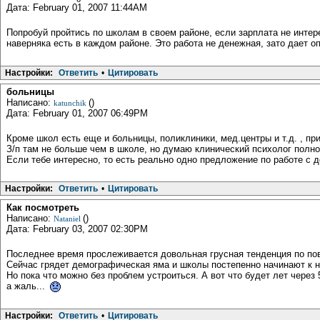
Дата: February 01, 2007 11:44AM
Попробуй пройтись по школам в своем районе, если зарплата не инте
наверняка есть в каждом районе. Это работа не денежная, зато дает о
Настройки:
Ответить
•
Цитировать
больницы
Написано:
()
katunchik
Дата: February 01, 2007 06:49PM
Кроме школ есть еще и больницы, поликлиники, мед.центры и т.д. , пр
З/п там не больше чем в школе, но думаю клинический психолог полно
Если тебе интересно, то есть реально одно предложение по работе с де
Настройки:
Ответить
•
Цитировать
Как посмотреть
Написано:
()
Nataniel
Дата: February 03, 2007 02:30PM
Последнее время прослеживается довольная грусная тенденция по пов
Сейчас грядет демографическая яма и школы постепенно начинают к н
Но пока что можно без проблем устроиться. А вот что будет лет через 5
а жаль...
Настройки:
Ответить
•
Цитировать