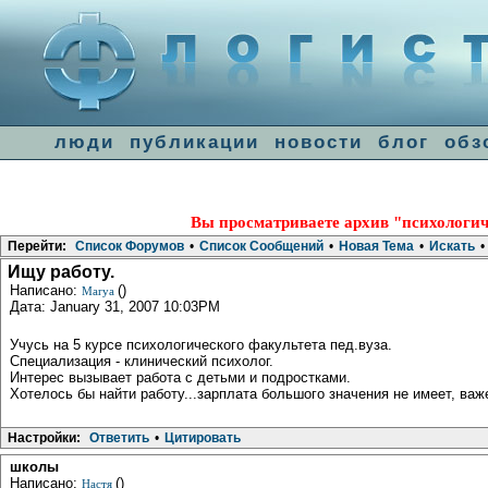
люди
публикации
новости
блог
обз
Вы просматриваете архив "психологич
Перейти:
Список Форумов
•
Список Сообщений
•
Новая Тема
•
Искать
•
Ищу работу.
Написано:
()
Marya
Дата: January 31, 2007 10:03PM
Учусь на 5 курсе психологического факультета пед.вуза.
Специализация - клинический психолог.
Интерес вызывает работа с детьми и подростками.
Хотелось бы найти работу...зарплата большого значения не имеет, важ
Настройки:
Ответить
•
Цитировать
школы
Написано:
()
Настя