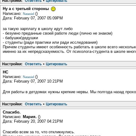
Настройки:
Ответить
•
Цитировать
Ну а с третьей стороны
Написано:
()
Nataniel
Дата: February 07, 2007 05:09PM
за такую зарплату в школу идут либо
- безумно преданные своей работе люди (лично не знаком)
- бабушки/дедушки
- студенты (ради практики или ради исследования)
Причем студенты имеют особенность работать в школе всего несколько
именно за их непредсказуемость. От психолога-студента в школе мно
Настройки:
Ответить
•
Цитировать
НС
Написано:
()
Nataniel
Дата: February 07, 2007 10:21PM
Для работы в детдомах нужны крепкие нервы. Мы полгода назад прох
Настройки:
Ответить
•
Цитировать
Спасибо.
Написано:
Мария.
()
Дата: February 20, 2007 04:21PM
Спасибо всем за то, что откликнулись.