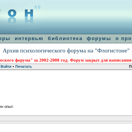
оры
интервью
библиотека
форумы
о про
Архив психологического форума на "Флогистоне"
еского форума" за 2002-2008 год. Форум закрыт для написания
Войти
•
Печатать
П
ен опыт.