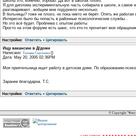
Школы это, конечно, хорошо. Да вот в школах плохо.
Я для диплома экспериментальную часть собирала в школе, и самое ин
разговаривают...вобщем мне подурнело несколько.
В больницы? тоже не плохо, но пока никто не берёт. Опять же работая
Интересно было бы попасть в районные психологические службы...
Но это всё будет. Проблема с опытом работы.
Просто на этом форуме есть шанс, что кто-то прочитает мое обращени
Настройки:
Ответить
•
Цитировать
Ищу вакансию в Д/доме
Написано:
()
Татьяна Сергеевеа
Дата: May 20, 2005 02:36PM
Моя приятельница ищет работу в детском доме. По образованию-психол
Заранее благодарна. Т.С.
Настройки:
Ответить
•
Цитировать
© Copyright "Флог