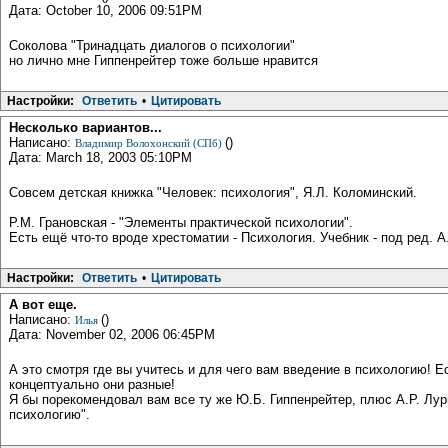
Дата: October 10, 2006 09:51PM
Соколова "Тринадцать диалогов о психологии"
но лично мне Гиппенрейтер тоже больше нравится
Настройки:
Ответить
•
Цитировать
Несколько вариантов...
Написано:
()
Владимир Волохонский (СПб)
Дата: March 18, 2003 05:10PM
Совсем детская книжка "Человек: психология", Я.Л. Коломинский.
Р.М. Грановская - "Элементы практической психологии".
Есть ещё что-то вроде хрестоматии - Психология. Учебник - под ред. А
Настройки:
Ответить
•
Цитировать
А вот еще.
Написано:
()
Илья
Дата: November 02, 2006 06:45PM
А это смотря где вы учитесь и для чего вам введение в психологию! Е
концептуально они разные!
Я бы порекомендовал вам все ту же Ю.Б. Гиппенрейтер, плюс А.Р. Лу
психологию".