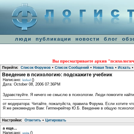
люди
публикации
новости
блог
обз
Вы просматриваете архив "психологич
Перейти:
Список Форумов
•
Список Сообщений
•
Новая Тема
•
Искать
•
Введение в психологию: подскажите учебник
Написано:
()
kirkul
Дата: October 08, 2006 07:36PM
Здравствуйте. Я ничего не смыслю в психологии. Люди помогите найти
-----------------------
от модератора: Читайте, пожалуйста, правила Форума. Если хотите что
Я же рекомендую Вам: Гиппенрейтер Ю.Б. Введение в общую психоло
Настройки:
Ответить
•
Цитировать
а еще...
Написано:
()
unita