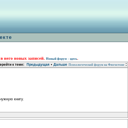
екте
 в него новых записей.
.
Новый форум - здесь
:
ерейти к теме:
Предыдущая
•
Дальше
Психологический форум на Флогистоне
нужную книгу.