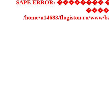
SAPE ERROR: �������
����
/home/u14683/flogiston.ru/www/b