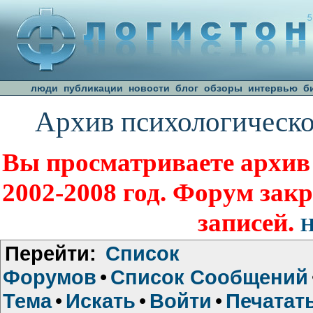
люди
публикации
новости
блог
обзоры
интервью
б
Архив психологическо
Вы просматриваете архив
2002-2008 год. Форум зак
записей.
Н
Перейти:
Список
Форумов
•
Список Сообщений
Тема
•
Искать
•
Войти
•
Печатат