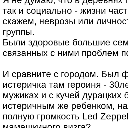
так и социально - жизни част
скажем, неврозы или личнос
группы.
Были здоровые большие семь
связанных с ними проблем по
И сравните с городом. Был ф
истеричка там героиня - 30л
мужиках и с кучей дурацких 
истеричным же ребенком, на
полную громкость Led Zeppel
мамашкиного визга?