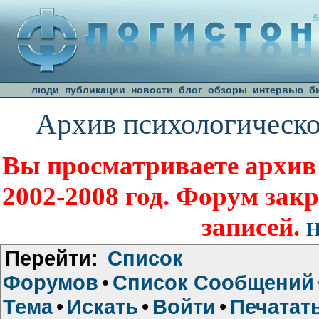
люди
публикации
новости
блог
обзоры
интервью
б
Архив психологическо
Вы просматриваете архив
2002-2008 год. Форум зак
записей.
Н
Перейти:
Список
Форумов
•
Список Сообщений
Тема
•
Искать
•
Войти
•
Печатат