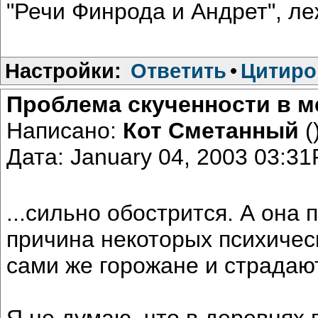
"Речи Финрода и Андрет", леж
Настройки:
Ответить
•
Цитиро
Проблема скученности в ме
Написано:
Кот Сметанный
(
Дата: January 04, 2003 03:3
...сильно обострится. А она
причина некоторых психическ
сами же горожане и страдают
Я не думаю, что в деревнях п