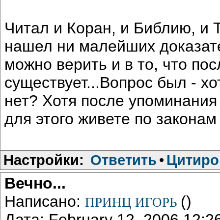
Читал и Коран, и Библию, и Т
нашел ни малейших доказате
можно верить и в то, что по
существует...Вопрос был - хо
нет? Хотя после упоминания 
для этого живете по закона
Настройки:
Ответить
•
Цитиро
Вечно...
Написано:
()
ПРИНЦ ИГОРЬ
Дата: February 12, 2006 12: