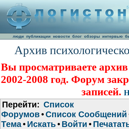
люди
публикации
новости
блог
обзоры
интервью
б
Архив психологическо
Вы просматриваете архив
2002-2008 год. Форум зак
записей.
Н
Перейти:
Список
Форумов
•
Список Сообщений
Тема
•
Искать
•
Войти
•
Печатат