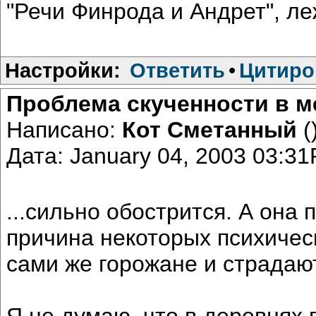
"Речи Финрода и Андрет", леж
Настройки:
Ответить
•
Цитиро
Проблема скученности в ме
Написано:
Кот Сметанный
(
Дата: January 04, 2003 03:3
...сильно обострится. А она
причина некоторых психическ
сами же горожане и страдают
Я не думаю, что в деревнях п