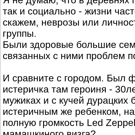
так и социально - жизни част
скажем, неврозы или личнос
группы.
Были здоровые большие семь
связанных с ними проблем по
И сравните с городом. Был ф
истеричка там героиня - 30л
мужиках и с кучей дурацких 
истеричным же ребенком, на
полную громкость Led Zeppel
мамашкиного визга?