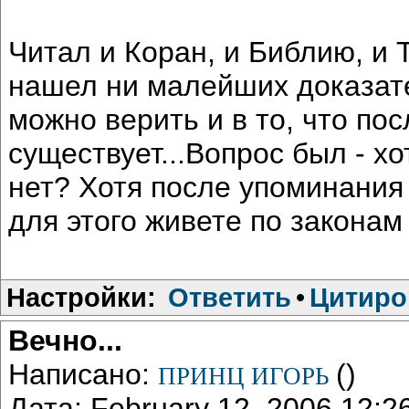
Читал и Коран, и Библию, и Т
нашел ни малейших доказате
можно верить и в то, что по
существует...Вопрос был - хо
нет? Хотя после упоминания 
для этого живете по закона
Настройки:
Ответить
•
Цитиро
Вечно...
Написано:
()
ПРИНЦ ИГОРЬ
Дата: February 12, 2006 12: