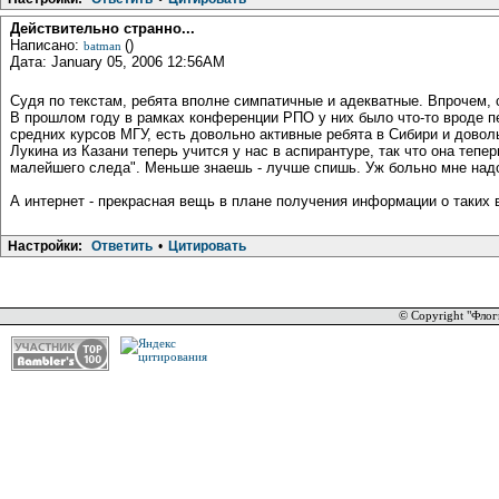
Действительно странно...
Написано:
()
batman
Дата: January 05, 2006 12:56AM
Судя по текстам, ребята вполне симпатичные и адекватные. Впрочем, с
В прошлом году в рамках конференции РПО у них было что-то вроде пе
средних курсов МГУ, есть довольно активные ребята в Сибири и довол
Лукина из Казани теперь учится у нас в аспирантуре, так что она тепе
малейшего следа". Меньше знаешь - лучше спишь. Уж больно мне надо
А интернет - прекрасная вещь в плане получения информации о таких 
Настройки:
Ответить
•
Цитировать
© Copyright "Флог