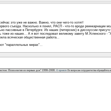
ейчас это уже не важно. Важно, что они чего-то хотят!
рвого съезда. Насколько я понял, РАСП - что-то вроде реинкарнации м
ьно пассивные в Петербурге. Из наших (питерских) в дисскуссии присутс
рь тоже из наших... А я вот последовал великому завету М.Успенского - "
ела всяческая общественная работа...
вот "параллельных мирах"...
истон: Психология из первых рук" 1998-2008.
О проекте
По вопросам сотрудничества обращайтесь н