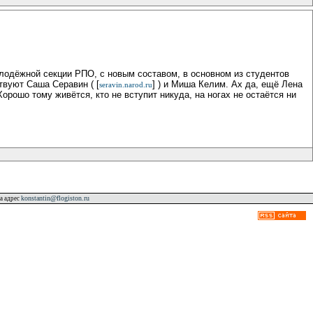
олодёжной секции РПО, с новым составом, в основном из студентов
твуют Саша Серавин ( [
] ) и Миша Келим. Ах да, ещё Лена
seravin.narod.ru
Хорошо тому живётся, кто не вступит никуда, на ногах не остаётся ни
konstantin@flogiston.ru
а адрес