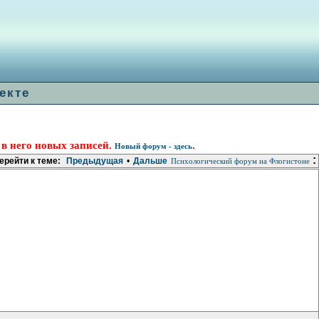
екте
 в него новых записей.
.
Новый форум - здесь
:
ерейти к теме:
Предыдущая
•
Дальше
Психологический форум на Флогистоне