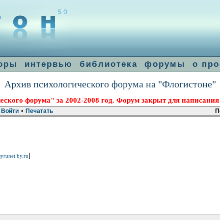
оры
интервью
библиотека
форумы
о про
Архив психологического форума на "Флогистоне"
еского форума" за 2002-2008 год. Форум закрыт для написания
Войти
•
Печатать
П
]
yrunet.by.ru