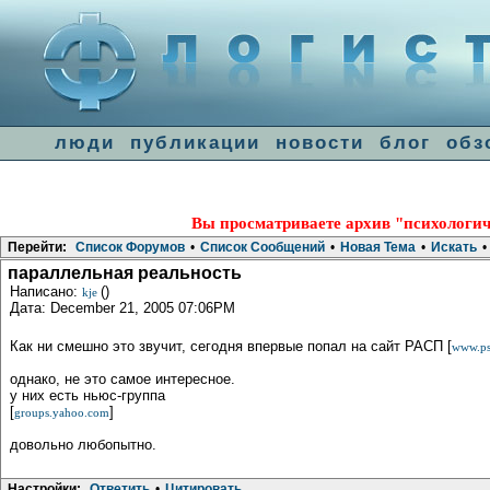
люди
публикации
новости
блог
обз
Вы просматриваете архив "психологич
Перейти:
Список Форумов
•
Список Сообщений
•
Новая Тема
•
Искать
•
параллельная реальность
Написано:
()
kje
Дата: December 21, 2005 07:06PM
Как ни смешно это звучит, сегодня впервые попал на сайт РАСП [
www.ps
однако, не это самое интересное.
у них есть ньюс-группа
[
]
groups.yahoo.com
довольно любопытно.
Настройки:
Ответить
•
Цитировать