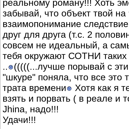
реальному роману!!! Хоть э
забывай, что объект твой н
взаимопонимание следствие н
друг для друга (т.с. 2 полови
совсем не идеальный, а са
тебя окружают СОТНИ таких 
..
(((((...лучше порывай с э
"шкуре" поняла, что все это 
трата времени
Хотя как я 
взять и порвать ( в реале и т
Jhina, надо!!!
Удачи!!!