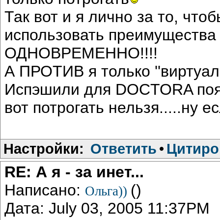
Так вот и я лично за то, ч
использовать преимущества 
ОДНОВРЕМЕННО!!!!
А ПРОТИВ я только ''виртуал
Испэшили для DOCTORA поясн
вот потрогать нельзя.....ну 
Настройки:
Ответить
•
Цитиро
RE: А я - за инет...
Написано:
()
Ольга))
Дата: July 03, 2005 11:37PM