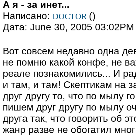
А я - за инет...
Написано:
()
DOCTOR
Дата: June 30, 2005 03:02PM
Вот совсем недавно одна дев
не помню какой конфе, не ва
реале познакомились... И р
и там, и там! Скептикам на з
друг другу то, что по мылу г
пишем друг другу по мылу оч
друга так, что говорить об эт
жанр разве не обогатил мног