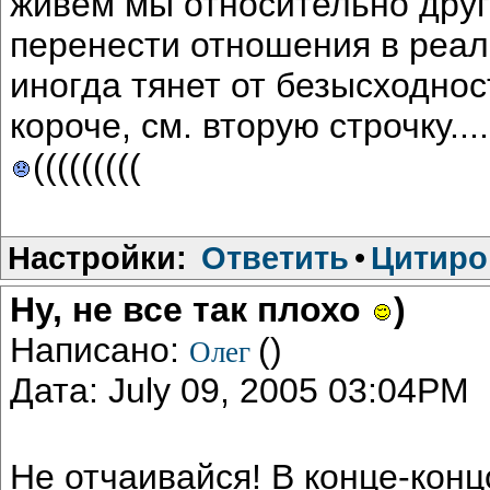
живем мы относительно друг д
перенести отношения в реал 
иногда тянет от безысходности
короче, см. вторую строчку....
(((((((((
Настройки:
Ответить
•
Цитиро
Ну, не все так плохо
)
Написано:
()
Олег
Дата: July 09, 2005 03:04PM
Не отчаивайся! В конце-конц