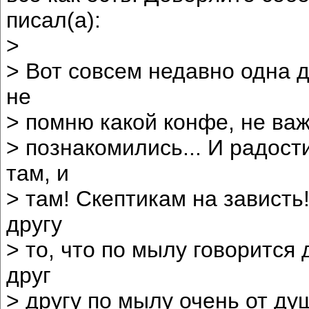
писал(а):
>
> Вот совсем недавно одна д
не
> помню какой конфе, не важ
> познакомились... И радост
там, и
> там! Скептикам на зависть!
другу
> то, что по мылу говорится 
друг
> другу по мылу очень от душ