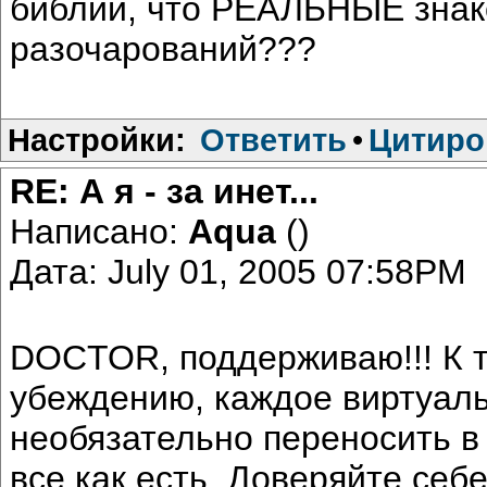
библии, что РЕАЛЬНЫЕ знак
разочарований???
Настройки:
Ответить
•
Цитиро
RE: А я - за инет...
Написано:
Aqua
()
Дата: July 01, 2005 07:58PM
DOCTOR, поддерживаю!!! К т
убеждению, каждое виртуаль
необязательно переносить в 
все как есть. Доверяйте се