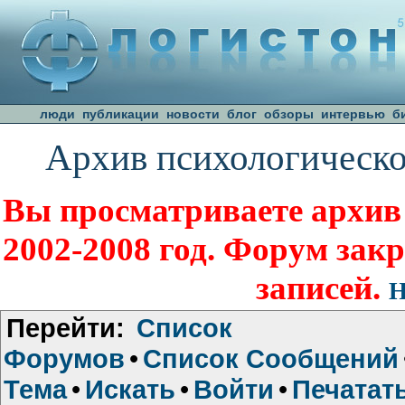
люди
публикации
новости
блог
обзоры
интервью
б
Архив психологическо
Вы просматриваете архив
2002-2008 год. Форум зак
записей.
Н
Перейти:
Список
Форумов
•
Список Сообщений
Тема
•
Искать
•
Войти
•
Печатат