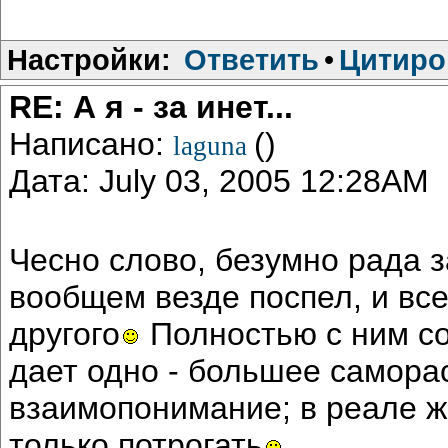
Настройки:
Ответить
•
Цитиро
RE: А я - за инет...
Написано:
()
laguna
Дата: July 03, 2005 12:28AM
Чесно слово, безумно рада за
вообщем везде поспел, и все 
другого
Полностью с ним со
дает одно - большее саморас
взаимопонимание; в реале же
только потрогать