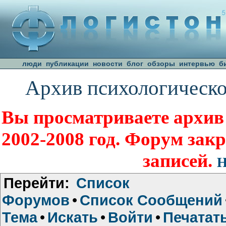
люди
публикации
новости
блог
обзоры
интервью
б
Архив психологическо
Вы просматриваете архив
2002-2008 год. Форум зак
записей.
Н
Перейти:
Список
Форумов
•
Список Сообщений
Тема
•
Искать
•
Войти
•
Печатат