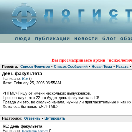
люди
публикации
новости
блог
обз
Вы просматриваете архив "психологич
Перейти:
Список Форумов
•
Список Сообщений
•
Новая Тема
•
Искать
•
день факультета
Написано:
()
Юля
Дата: February 25, 2005 06:55AM
<HTML>Пишу от имени нескольких выпускников.
Прошел слух, что 22 -го будет день факультета в ГЗ!
Правда ли это, во сколько начала, нужны ли пригласительные и как их
Хотелось бы попасть!</HTML>
Настройки:
Ответить
•
Цитировать
RE: день факультета
Написано:
()
Konstantin Efimov