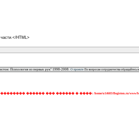
й части.</HTML>
истон: Психология из первых рук" 1998-2008.
О проекте
По вопросам сотрудничества обращайтесь н
���� ������ ��� ������ � ����: /home/u14683/flogiston.ru/www/ba472c3bbb