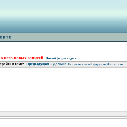
екте
 в него новых записей.
.
Новый форум - здесь
:
ерейти к теме:
Предыдущая
•
Дальше
Психологический форум на Флогистоне