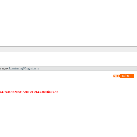
konstantin@flogiston.ru
а адрес
2df7f1c79d5c0326436f88/links.db