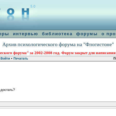
оры
интервью
библиотека
форумы
о про
Архив психологического форума на "Флогистоне"
еского форума" за 2002-2008 год. Форум закрыт для написания
Войти
•
Печатать
П
 достать?